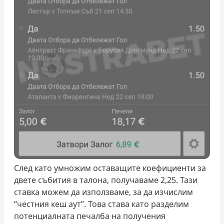
След като умножим оставащите коефициенти за
двете събития в талона, получаваме 2,25. Тази
ставка можем да използваме, за да изчислим
“честния кеш аут”. Това става като разделим
потенциалната печалба на получения