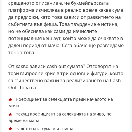
срещаното описание е, че букмейкърската
платформа изчислява в реално време каква сума
да предложи, като това зависи от развитието на
събитията във фиша. Това твърдение е истина,
но не обяснява как сами да изчислите
потенциалния кеш аут, който може да очаквате в
даден период от мача. Сега обаче ще разгледаме
точно това.
От какво зависи cash out сумата? Отговорът на
този въпрос се крие в три основни фигури, които
са съществено важни за реализирането на Cash
Out. Това са:
коефициент за селекцията преди началото на
мача
текущ коефициент за селекцията на живо, по
време на мача
заложената сума във фиша