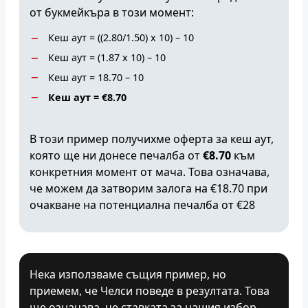
от букмейкъра в този момент:
Кеш аут = ((2.80/1.50) x 10) – 10
Кеш аут = (1.87 x 10) – 10
Кеш аут = 18.70 – 10
Кеш аут = €8.70
В този пример получихме оферта за кеш аут,
която ще ни донесе печалба от
€8.70
към
конкретния момент от мача. Това означава,
че можем да затворим залога на €18.70 при
очакване на потенциална печалба от €28
Нека използваме същия пример, но
приемем, че Челси поведе в резултата. Това
ще означава, че ставката за нашия избор –