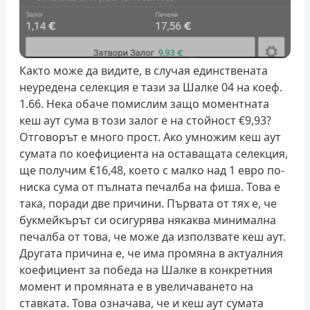
Както може да видите, в случая единствената
неуредена селекция е тази за Шалке 04 на коеф.
1.66. Нека обаче помислим защо моментната
кеш аут сума в този залог е на стойност €9,93?
Отговорът е много прост. Ако умножим кеш аут
сумата по коефициента на оставащата селекция,
ще получим €16,48, което с малко над 1 евро по-
ниска сума от пълната печалба на фиша. Това е
така, поради две причини. Първата от тях е, че
букмейкърът си осигурява някаква минимална
печалба от това, че може да използвате кеш аут.
Другата причина е, че има промяна в актуалния
коефициент за победа на Шалке в конкретния
момент и промяната е в увеличаването на
ставката. Това означава, че и кеш аут сумата