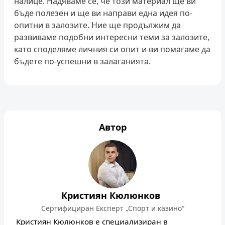
налице. Надяваме се, че този материал ще ви
бъде полезен и ще ви направи една идея по-
опитни в залозите. Ние ще продължим да
развиваме подобни интересни теми за залозите,
като споделяме личния си опит и ви помагаме да
бъдете по-успешни в залаганията.
Автор
Кристиян Кюлюнков
Сертифициран Експерт „Спорт и казино“
Кристиян Кюлюнков е специализиран в