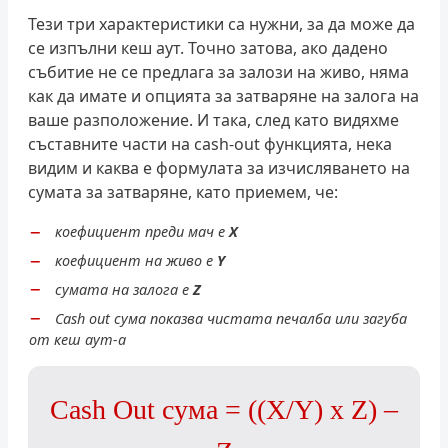
Тези три характеристики са нужни, за да може да
се изпълни кеш аут. Точно затова, ако дадено
събитие не се предлага за залози на живо, няма
как да имате и опцията за затваряне на залога на
ваше разположение. И така, след като видяхме
съставните части на cash-out функцията, нека
видим и каква е формулата за изчисляването на
сумата за затваряне, като приемем, че:
коефициент преди мач е
X
коефициент на живо е
Y
сумата на залога е
Z
Cash out сума показва чистата печалба или загуба
от кеш аут-а
Cash Out сума = ((X/Y) x Z) –