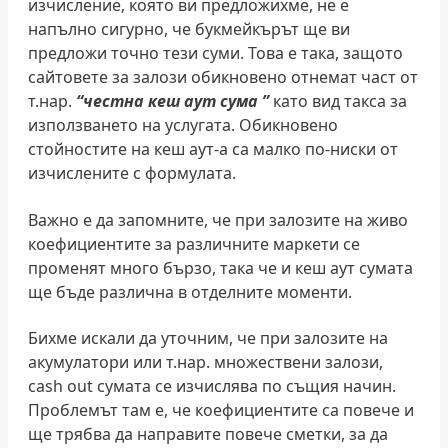
изчисление, която ви предложихме, не е
напълно сигурно, че букмейкърът ще ви
предложи точно тези суми. Това е така, защото
сайтовете за залози обикновено отнемат част от
т.нар.
“честна кеш аут сума ”
като вид такса за
използването на услугата. Обикновено
стойностите на кеш аут-а са малко по-ниски от
изчислените с формулата.
Важно е да запомните, че при залозите на живо
коефициентите за различните маркети се
променят много бързо, така че и кеш аут сумата
ще бъде различна в отделните моменти.
Бихме искали да уточним, че при залозите на
акумулатори или т.нар. множествени залози,
cash out сумата се изчислява по същия начин.
Проблемът там е, че коефициентите са повече и
ще трябва да направите повече сметки, за да