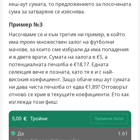
кеш-аут сумата, то предложението за посочената
сума за затваряне се изяснява.
Пример №3
Насочваме се и към третия ни пример, в който
има
троен
множествен залог на футболни
мачове, за които сме избрали да има попадения
и в двете врати. Сумата на залога е
€5
, а
потенциалната печалба е
€18,17
. Едната
селекция вече е позната, като тя е и с най-
високия коефициент. Защо обаче кеш аут сумата
ни дава чиста печалба от едва €1,89? Отговорът
отново се крие в текущите коефициенти. Ето как
изглежда този фиш: