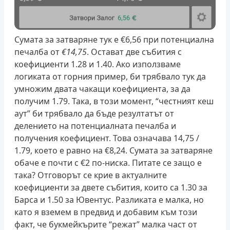
Сумата за затваряне тук е €6,56 при потенциална
печалба от
€14,75
. Остават две събития с
коефициенти 1.28 и 1.40. Ако използваме
логиката от горния пример, би трябвало тук да
умножим двата чакащи коефициента, за да
получим 1.79. Така, в този момент, “честният кеш
аут” би трябвало да бъде резултатът от
делението на потенциалната печалба и
получения коефициент. Това означава 14,75 /
1.79, което е равно на €8,24. Сумата за затваряне
обаче е почти с €2 по-ниска. Питате се защо е
така? Отговорът се крие в актуалните
коефициенти за двете събития, които са 1.30 за
Барса и 1.50 за Ювентус. Разликата е малка, но
като я вземем в предвид и добавим към този
факт, че букмейкърите “режат” малка част от