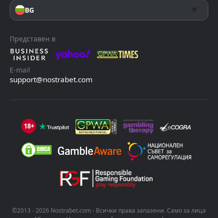
BG
Представен в
E-mail
support@nostrabet.com
18+
©2013 - 2026 Nostrabet.com - Всички пpaвa зaпaзeни. Само за лица