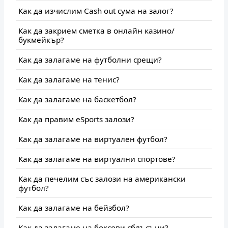
Как да изчислим Cash out сума на залог?
Как да закрием сметка в онлайн казино/
букмейкър?
Как да залагаме на футболни срещи?
Как да залагаме на тенис?
Как да залагаме на баскетбол?
Как да правим eSports залози?
Как да залагаме на виртуален футбол?
Как да залагаме на виртуални спортове?
Как да печелим със залози на американски
футбол?
Как да залагаме на бейзбол?
Как да залагаме на боксови сблъсъци?