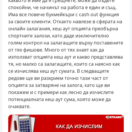
каквото и име да я срещнете, може да бъдете
спокойни, че начинът на работа е един и същ.
Има все повече букмейкъри с cash out функция
за своите клиенти. Откакто навлезе в сферата на
онлайн залагания, кеш аут опцията преобърна
спортните залози, като даде изключително
голям контрол на залагащите върху поставените
от тях фишове. Много от тях знаят как да
използват опцията кеш аут и какво представлява
тя, но малко са залагащите, които са наясно как
се изчислява кеш аут сумата. В следващите
редове ще ви разкрием точно тази част от
опцията за затваряне на залога, като ще ви
покажем и с примери как лесно да изчислите
потенциалната кеш аут сума, която може да
очаквате.