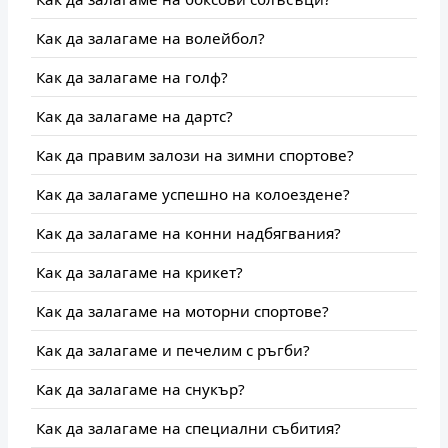
Как да залагаме на волейбол?
Как да залагаме на голф?
Как да залагаме на дартс?
Как да правим залози на зимни спортове?
Как да залагаме успешно на колоездене?
Как да залагаме на конни надбягвания?
Как да залагаме на крикет?
Как да залагаме на моторни спортове?
Как да залагаме и печелим с ръгби?
Как да залагаме на снукър?
Как да залагаме на специални събития?