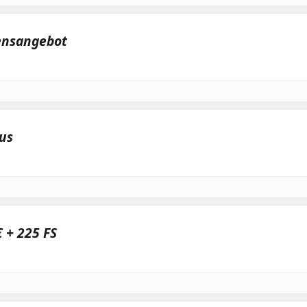
ensangebot
us
 + 225 FS