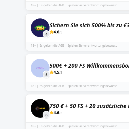
18+ | Es gelten die AGB | Spielen Sie verantwortungsbewusst
Sichern Sie sich 500% bis zu €
4.6
/5
4
18+ | Es gelten die AGB | Spielen Sie verantwortungsbewusst
500€ + 200 FS Willkommensbo
4.5
/5
5
18+ | Es gelten die AGB | Spielen Sie verantwortungsbewusst
750 € + 50 FS + 20 zusätzliche 
4.6
/5
6
18+ | Es gelten die AGB | Spielen Sie verantwortungsbewusst