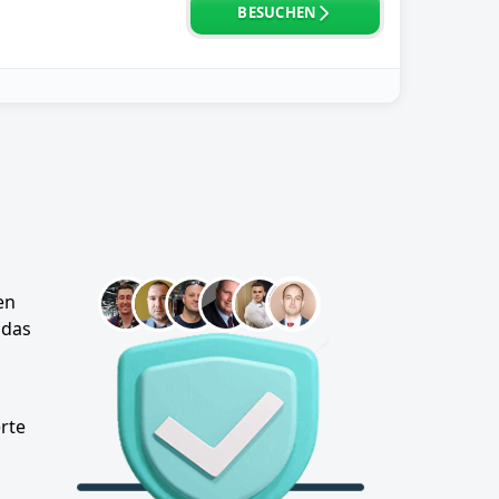
BESUCHEN
en
 das
rte