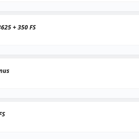
3625 + 350 FS
nus
FS