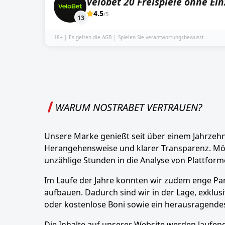
Velobet 20 Freispiele ohne Ei
4.5
/5
13
18+ | Es gelten die AGB | Spielen Sie verantwortungsbewusst
WARUM NOSTRABET VERTRAUEN?
Unsere Marke genießt seit über einem Jahrzehnt
Herangehensweise und klarer Transparenz. Mögl
unzählige Stunden in die Analyse von Plattforme
Im Laufe der Jahre konnten wir zudem enge Pa
aufbauen. Dadurch sind wir in der Lage, exklu
oder kostenlose Boni sowie ein herausragendes
Die Inhalte auf unserer Website werden laufend