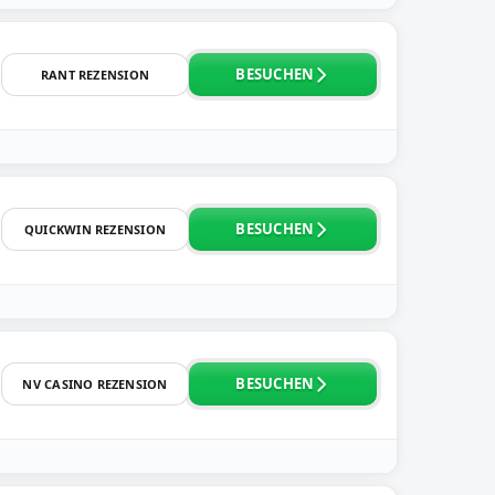
BESUCHEN
RANT REZENSION
BESUCHEN
QUICKWIN REZENSION
BESUCHEN
NV CASINO REZENSION