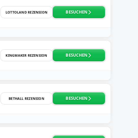
BESUCHEN
LOTTOLAND REZENSION
BESUCHEN
KINGMAKER REZENSION
BESUCHEN
BETHALL REZENSION