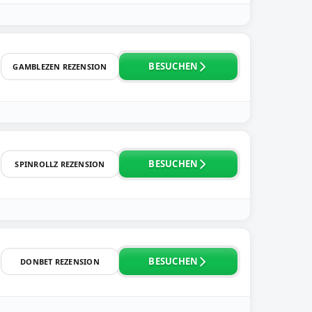
BESUCHEN
GAMBLEZEN REZENSION
BESUCHEN
SPINROLLZ REZENSION
BESUCHEN
DONBET REZENSION