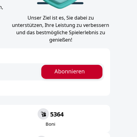
n,
Unser Ziel ist es, Sie dabei zu
unterstützen, Ihre Leistung zu verbessern
und das bestmögliche Spielerlebnis zu
genießen!
Abonnieren
5364
Boni