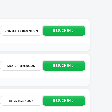
BESUCHEN
SPINBETTER REZENSION
BESUCHEN
SNATCH REZENSION
BESUCHEN
BET25 REZENSION