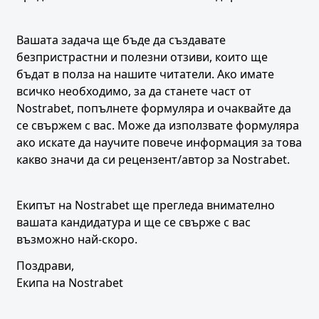
Вашата задача ще бъде да създавате
безпристрастни и полезни отзиви, които ще
бъдат в полза на нашите читатели. Ако имате
всичко необходимо, за да станете част от
Nostrabet, попълнете формуляра и очаквайте да
се свържем с вас. Може да използвате формуляра
ако искате да научите повече информация за това
какво значи да си рецензент/автор за Nostrabet.
Екипът на Nostrabet ще прегледа внимателно
вашата кандидатура и ще се свърже с вас
възможно най-скоро.
Поздрави,
Екипа на Nostrabet