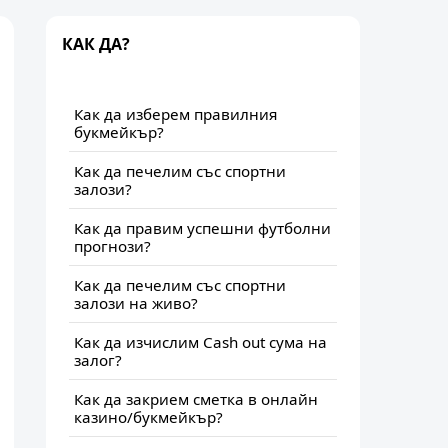
КАК ДА?
Как да изберем правилния
букмейкър?
Как да печелим със спортни
залози?
Как да правим успешни футболни
прогнози?
Как да печелим със спортни
залози на живо?
Как да изчислим Cash out сума на
залог?
Как да закрием сметка в онлайн
казино/букмейкър?