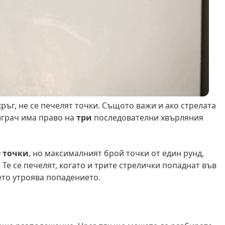
ъг, не се печелят точки. Същото важи и ако стрелата
играч има право на
три
последователни хвърляния
0 точки
, но максималният брой точки от един рунд,
. Те се печелят, когато и трите стрелички попаднат във
ето утроява попадението.