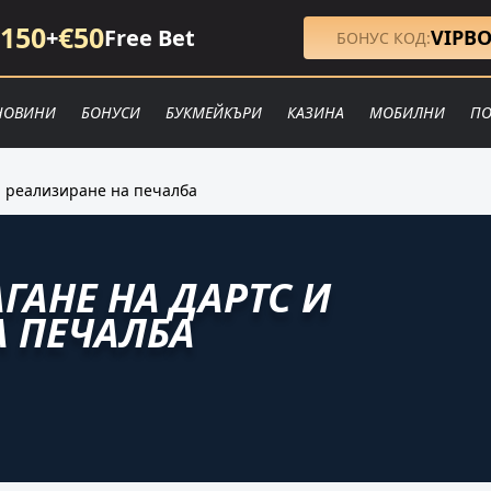
150
€50
+
Free Bet
VIPB
БОНУС КОД:
НОВИНИ
БОНУСИ
БУКМЕЙКЪРИ
КАЗИНА
МОБИЛНИ
ПО
и реализиране на печалба
ГАНЕ НА ДАРТС И
А ПЕЧАЛБА