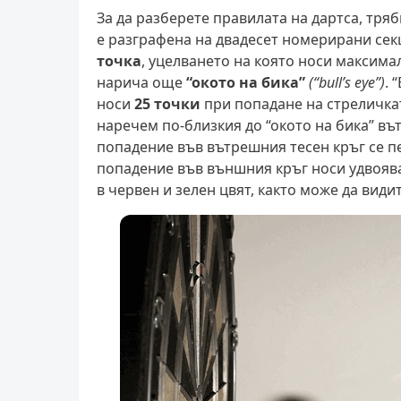
За да разберете правилата на дартса, тря
е разграфена на двадесет номерирани сек
точка
, уцелването на която носи максим
нарича още
“окото на бика”
(“bull’s eye”)
. 
носи
25 точки
при попадане на стреличкат
наречем по-близкия до “окото на бика” въ
попадение във вътрешния тесен кръг се пе
попадение във външния кръг носи удвоява
в червен и зелен цвят, както може да види