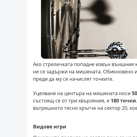
Ако стреличката попадне извън външния кр
не се задържи на мишената. Обикновено 
преди да му се начислят точките.
Уцелване на центъра на мишената носи
5
състоящ се от три хвърляния, е
180 точки
вътрешното тясно кръгче на сектор 20, ко
Видове игри