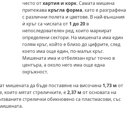
често от
хартия и корк
. Самата мишена
притежава
кръгла форма
, като е разграфена
с различни полета и цветове. В най-външния
ѝ кръг са числата от
1 до 20
в
непоследователен ред, които маркират
определени сектори. На мишената има един
голям кръг, който е близо до цифрите, след
което има още един, по-малък кръг.
Мишената има и отбелязан кръг точно в
центъра, а около него има още една
окръжност.
ват мишената да бъде поставяне на височина
1,73 м
от
е, които мятат стреличките, е
2,37 м
от основата на
лзваните стрелички обикновено са пластмасови, със
 мишената.