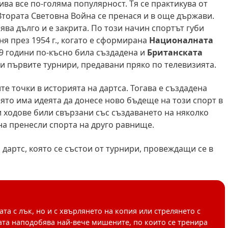
ива все по-голяма популярност. Тя се практикува от
Втората Световна Война се пренася и в още държави.
ява дълго и е закрита. По този начин спортът губи
ня през 1954 г., когато е сформирана
Националната
19 години по-късно била създадена и
Британската
 и първите турнири, предавани пряко по телевизията.
ите точки в историята на дартса. Тогава е създадена
оято има идеята да донесе ново бъдеще на този спорт в
 ходове били свързани със създаването на няколко
на пренесли спорта на друго равнище.
дартс, която се състои от турнири, провеждащи се в
ата с лък, но и с хвърлянето на копия или стрелянето с
ата наподобява най-вече мишените, по които се тренира