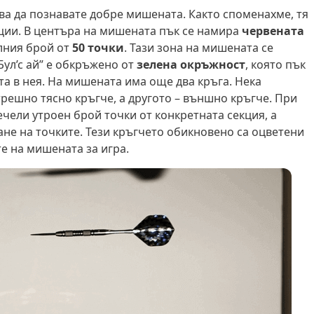
бва да познавате добре мишената. Както споменахме, тя
ции. В центъра на мишената пък се намира
червената
алния брой от
50 точки
. Тази зона на мишената се
“Бул’с ай” е обкръжено от
зелена окръжност
, която пък
а в нея. На мишената има още два кръга. Нека
трешно тясно кръгче, а другото – външно кръгче. При
чели утроен брой точки от конкретната секция, а
не на точките. Тези кръгчето обикновено са оцветени
те на мишената за игра.