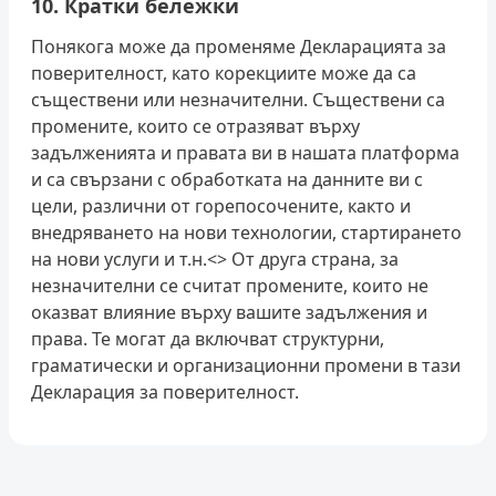
10. Кратки бележки
Понякога може да променяме Декларацията за
поверителност, като корекциите може да са
съществени или незначителни. Съществени са
промените, които се отразяват върху
задълженията и правата ви в нашата платформа
и са свързани с обработката на данните ви с
цели, различни от горепосочените, както и
внедряването на нови технологии, стартирането
на нови услуги и т.н.<> От друга страна, за
незначителни се считат промените, които не
оказват влияние върху вашите задължения и
права. Те могат да включват структурни,
граматически и организационни промени в тази
Декларация за поверителност.