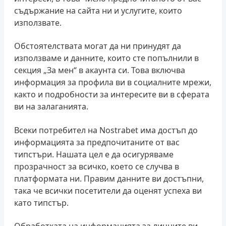
съдържание на сайта ни и услугите, които
използвате.
Обстоятелствата могат да ни принудят да
използваме и данните, които сте попълнили в
секция „За мен“ в акаунта си. Това включва
информация за профила ви в социалните мрежи,
както и подробности за интересите ви в сферата
ви на залаганията.
Всеки потребител на Nostrabet има достъп до
информацията за предпочитаните от вас
типстъри. Нашата цел е да осигуряваме
прозрачност за всичко, което се случва в
платформата ни. Правим данните ви достъпни,
така че всички посетители да оценят успеха ви
като типстър.
Обработката на информацията за личните ви