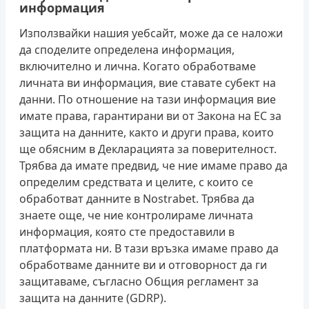
информация
Използвайки нашия уебсайт, може да се наложи
да споделите определена информация,
включително и лична. Когато обработваме
личната ви информация, вие ставате субект на
данни. По отношение на тази информация вие
имате права, гарантирани ви от Закона на ЕС за
защита на данните, както и други права, които
ще обясним в Декларацията за поверителност.
Трябва да имате предвид, че ние имаме право да
определим средствата и целите, с които се
обработват данните в Nostrabet. Трябва да
знаете още, че ние контролираме личната
информация, която сте предоставили в
платформата ни. В тази връзка имаме право да
обработваме данните ви и отговорност да ги
защитаваме, съгласно Общия регламент за
защита на данните (GDRP).