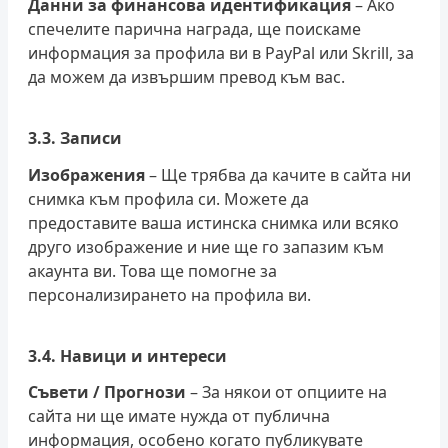
Данни за финансова идентификация
– Ако
спечелите парична награда, ще поискаме
информация за профила ви в PayPal или Skrill, за
да можем да извършим превод към вас.
3.3. Записи
Изображения
– Ще трябва да качите в сайта ни
снимка към профила си. Можете да
предоставите ваша истинска снимка или всяко
друго изображение и ние ще го запазим към
акаунта ви. Това ще помогне за
персонализирането на профила ви.
3.4. Навици и интереси
Съвети / Прогнози
– За някои от опциите на
сайта ни ще имате нужда от публична
информация, особено когато публикувате