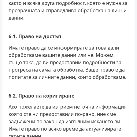
както и всяка друга подробност, която е нужна за
прозрачната и справедлива обработка на лични
данни.
6.1. Право на достъп
Имате право да се информирате за това дали
обработваме вашите данни или не. Можем,
също така, да ви предоставим подробности за
прогреса на самата обработка. Ваше право е да
попитате за личните данни, които обработваме.
6.2. Право на коригиране
Ако пожелаете да изтрием неточна информация
която сте ни предоставили по-рано, ние сме
задължени по закон да изпълним искането ви.
Имате право по всяко време да актуализирате
своите данни.