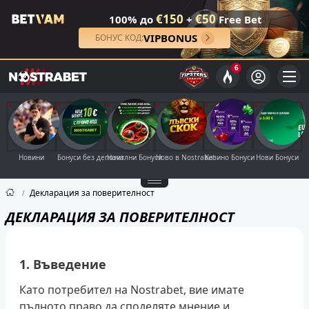
€150
€50
100% до
+
Free Bet
VIPBONUS
БОНУС КОД:
6
Новини
Бонуси без депозит
Начални Бонуси
Ново в Nostrabet
Казино Бонуси
Нови Бонуси
Декларация за поверителност
ДЕКЛАРАЦИЯ ЗА ПОВЕРИТЕЛНОСТ
1. Въведение
Като потребител на Nostrabet, вие имате
пълното право да споделяте мнение и