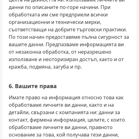
данни по описаните по-горе начини. При
обработката им сме предприели всички
организационни и технически мерки,
съответстващи на добрите търговски практики.
По този начин предоставяме пълна сигурност за
вашите данни. Предпазваме информацията ви
от незаконна обработка, от неразрешено
използване и неоторизиран достъп, както и от
кражба, подмяна, загуба и пр.
6. Вашите права
Имате право на информация относно това как
обработваме личните ви данни, както и на
детайли, свързани с компанията ни: данни за
контакт, фирмена информация, целите, с които
обработваме личните ви данни, правното
основание за това, кой получава тези данни,