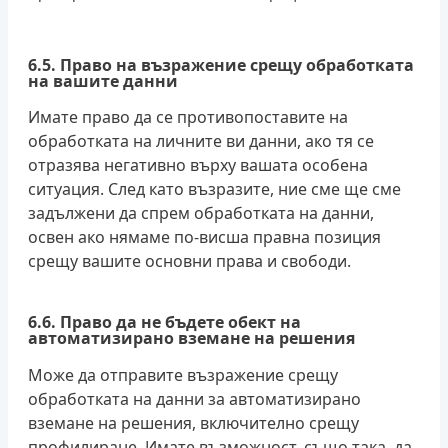
6.5. Право на възражение срещу обработката
на вашите данни
Имате право да се противопоставите на
обработката на личните ви данни, ако тя се
отразява негативно върху вашата особена
ситуация. След като възразите, ние сме ще сме
задължени да спрем обработката на данни,
освен ако нямаме по-висша правна позиция
срещу вашите основни права и свободи.
6.6. Право да не бъдете обект на
автоматизирано вземане на решения
Може да отправите възражение срещу
обработката на данни за автоматизирано
вземане на решения, включително срещу
профилиране. Имате възможност, също така, да