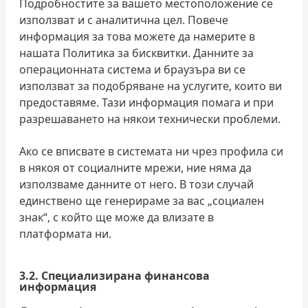
Подробностите за вашето местоположение се
използват и с аналитична цел. Повече
информация за това можете да намерите в
нашата Политика за бисквитки. Данните за
операционната система и браузъра ви се
използват за подобряване на услугите, които ви
предоставяме. Тази информация помага и при
разрешаването на някои технически проблеми.
Ако се вписвате в системата ни чрез профила си
в някоя от социалните мрежи, ние няма да
използваме данните от него. В този случай
единствено ще генерираме за вас „социален
знак“, с който ще може да влизате в
платформата ни.
3.2. Специализирана финансова
информация