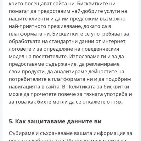
които посещават сайта ни. Бисквитките ни
помагат да предоставим най-добрите услуги на
нашите клиенти и да им предложим възможно
най-приятното преживяване, докато са в
платформата ни. Бисквитките се употребяват за
обработката на стандартни данни от интернет
логовете и за определяне на поведенческия
модел на посетителите. Използваме ги и за да
предоставяме съдържание, да рекламираме
свои продукти, да анализираме дейностите на
потребителите в платформата ни и да подобрим
навигацията в сайта. В Политиката за бисквитки
може да прочетете повече за тяхната употреба и
за това как бихте могли да се откажете от тях.
5. Как защитаваме данните ви
Събираме и съхраняваме вашата информация за
целта на дейността ни. Използваме личните ви