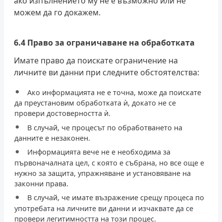
ако изпълнението му не е възможно или не
можем да го докажем.
6.4 Право за ограничаване на обработката
Имате право да поискате ограничение на
личните ви данни при следните обстоятелства:
Ако информацията не е точна, може да поискате
да преустановим обработката ѝ, докато не се
провери достоверността ѝ.
В случай, че процесът по обработването на
данните е незаконен.
Информацията вече не е необходима за
първоначалната цел, с която е събрана, но все още е
нужно за защита, упражняване и установяване на
законни права.
В случай, че имате възражение срещу процеса по
употребата на личните ви данни и изчаквате да се
провери легитимността на този процес.