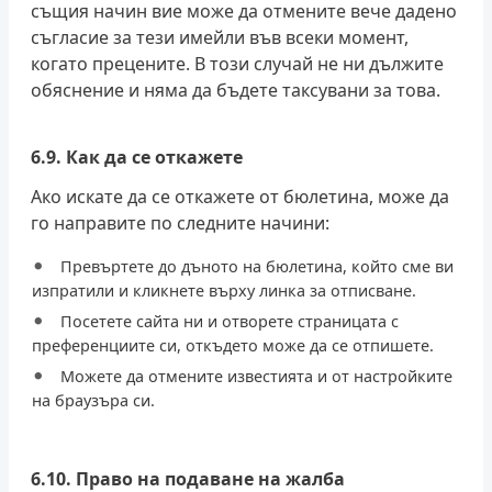
същия начин вие може да отмените вече дадено
съгласие за тези имейли във всеки момент,
когато прецените. В този случай не ни дължите
обяснение и няма да бъдете таксувани за това.
6.9. Как да се откажете
Ако искате да се откажете от бюлетина, може да
го направите по следните начини:
Превъртете до дъното на бюлетина, който сме ви
изпратили и кликнете върху линка за отписване.
Посетете сайта ни и отворете страницата с
преференциите си, откъдето може да се отпишете.
Можете да отмените известията и от настройките
на браузъра си.
6.10. Право на подаване на жалба