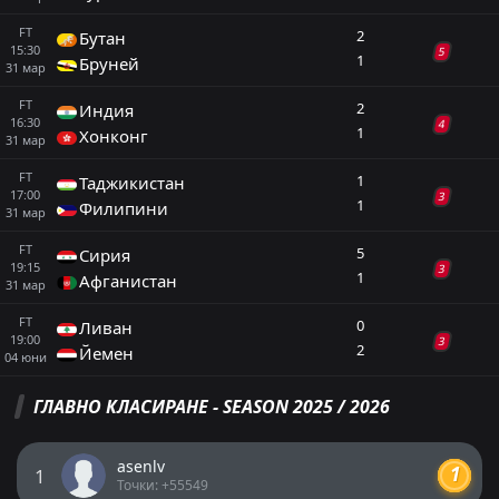
FT
2
Бутан
15:30
5
1
Бруней
31
мар
FT
2
Индия
16:30
4
1
Хонконг
31
мар
FT
1
Таджикистан
17:00
3
1
Филипини
31
мар
FT
5
Сирия
19:15
3
1
Афганистан
31
мар
FT
0
Ливан
19:00
3
2
Йемен
04
юни
ГЛАВНО КЛАСИРАНЕ - SEASON 2025 / 2026
ПРОГНОЗИ ASIAN CUP - QUALIFICATION
asenlv
1
Ливан
0
2
Йемен
Точки: +55549