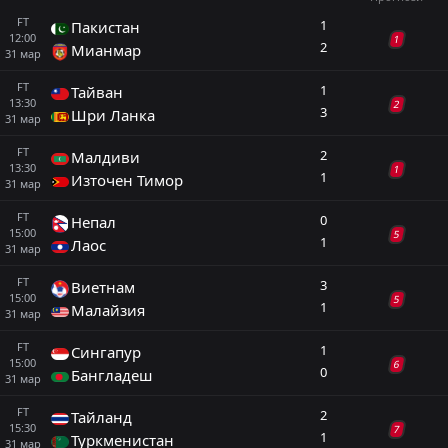
FT
1
Пакистан
12:00
1
2
Мианмар
31
мар
FT
1
Тайван
13:30
2
3
Шри Ланка
31
мар
FT
2
Малдиви
13:30
1
1
Източен Тимор
31
мар
FT
0
Непал
15:00
5
1
Лаос
31
мар
FT
3
Виетнам
15:00
5
1
Малайзия
31
мар
FT
1
Сингапур
15:00
6
0
Бангладеш
31
мар
FT
2
Тайланд
15:30
7
1
Туркменистан
31
мар