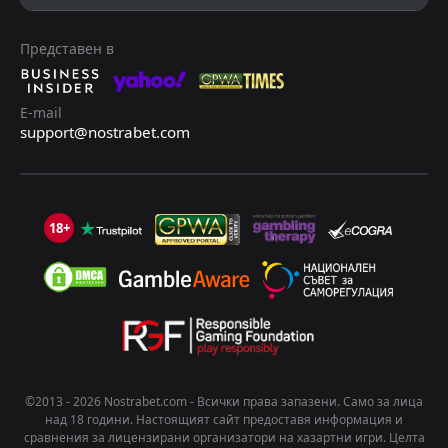
Представен в
Малдиви да бие
2.05
ДОБАВИ КОМЕНТАР
E-mail
support@nostrabet.com
Бутан
2
1
Бруней
Asian Cup - Qualification, 31 март 15:30
18+
Емануил Тодоров
Последвай
преди 4 месеца
PRO ТИПСТЪР
+7 Точки
Бутан да бие
1.70
+4 прогнози
©2013 - 2026 Nostrabet.com - Всички пpaвa зaпaзeни. Само за лица
ДОБАВИ КОМЕНТАР
над 18 години. Настоящият сайт предоставя информация и
сравнения за лицензирани организатори на хазартни игри. Целта