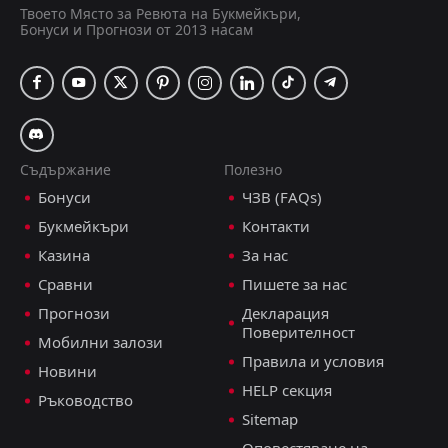
Твоето Място за Ревюта на Букмейкъри,
АК Оулу
1
0
Илвес Тампере
Бонуси и Прогнози от 2013 насам
Вейкауслига, 2 август 17:00
Емануил Тодоров
Последвай
преди 5 дни
PRO ТИПСТЪР
Над 1.5 гола
1.22
Съдържание
Полезно
Бонуси
ЧЗВ (FAQs)
Двоен Шанс: 2x
1.58
Букмейкъри
Контакти
Казина
За нас
ДОБАВИ КОМЕНТАР
Сравни
Пишете за нас
Прогнози
Декларация
Поверителност
Вааса ВПС
0
1
Интер Турку
Мобилни залози
Правила и условия
Вейкауслига, 2 август 15:00
Новини
HELP секция
Емануил Тодоров
Ръководство
Последвай
преди 5 дни
Sitemap
PRO ТИПСТЪР