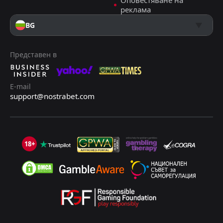
Оповестяване на
реклама
Над 2.5 гола
2.05
BG
Двата отбора да отбележат
1.73
Представен в
ДОБАВИ КОМЕНТАР
E-mail
support@nostrabet.com
ТПС Турку
3
0
ИФК Мариехамн
Вейкауслига, 1 август 15:00
Емануил Тодоров
Последвай
преди 7 дни
18+
PRO ТИПСТЪР
Под 3.5 гола
1.50
Азиатски Хендикап: Гост +1.5
1.57
ДОБАВИ КОМЕНТАР