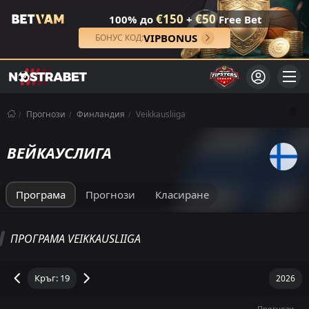
€150
€50
100% до
+
Free Bet
VIPBONUS
БОНУС КОД:
Прогнози
Финландия
Veikkausliiga
ВЕЙКАУСЛИГА
Програма
Прогнози
Класиране
VEIKKAUSLIIGA КЛАСИРАНЕ
ПРОГРАМА VEIKKAUSLIIGA
Общо
Домакин
Гост
М
П
Р
З
ГР
ПОСЛЕДНИ 5
Т
Прогнози