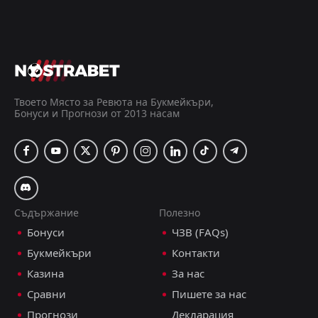
Над 2.5 гола
2.56
Двата отбора да отбележат
2.10
ДОБАВИ КОМЕНТАР
Твоето Място за Ревюта на Букмейкъри,
Бонуси и Прогнози от 2013 насам
Орбит Колидж
0
2
Орландо Пайрътс
Висша Лига, 23 май 16:00
Емануил Тодоров
Последвай
преди 2 месеца
PRO ТИПСТЪР
+50 Точки
Съдържание
Полезно
Бонуси
ЧЗВ (FAQs)
Точен Резултат: 0:2
5.50
Букмейкъри
Контакти
Под 3.5 гола
1.50
Казина
За нас
Сравни
Пишете за нас
+3 прогнози
Прогнози
Декларация