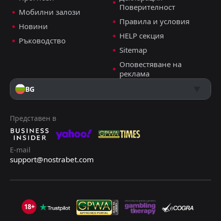
ДОБАВИ КОМЕНТАР
Поверителност
Мобилни залози
Правила и условия
Новини
HELP секция
Ръководство
Орландо Пайрътс
0
0
Дърбан Сити
Sitemap
Висша Лига, 16 май 16:00
Оповестяване на
Емануил Тодоров
реклама
Последвай
преди 2 месеца
PRO ТИПСТЪР
BG
+18 Точки
Под 1.5 гола
3.75
Представен в
Точен Резултат: 1:0
6.00
E-mail
support@nostrabet.com
+2 прогнози
ДОБАВИ КОМЕНТАР
18+
ТС Галакси
3
2
Мамелоди Съндаунс