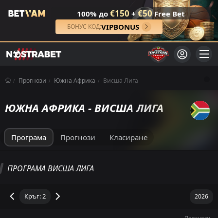
€150
€50
100% до
+
Free Bet
VIPBONUS
БОНУС КОД:
Прогнози
Южна Африка
Висша Лига
ЮЖНА АФРИКА - ВИСША ЛИГА
Програма
Прогнози
Класиране
ВИСША ЛИГА КЛАСИРАНЕ
ПРОГРАМА ВИСША ЛИГА
Общо
Домакин
Гост
М
П
Р
З
ГР
ПОСЛЕДНИ 5
Т
Прогнози