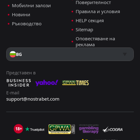
Поверителност
Мобилни залози
+6 прогнози
Правила и условия
Новини
ДОБАВИ КОМЕНТАР
HELP секция
Ръководство
Sitemap
Оповестяване на
Омония Никозия
0
0
АЕК Ларнака
реклама
Купа, 30.04.2025 19:00
BG
Емануил Тодоров
Последвай
преди 15 месеца
PRO ТИПСТЪР
-5 Точки
Представен в
Над 1.5 гола
1.31
E-mail
support@nostrabet.com
Двоен Шанс: 1x
1.47
+7 прогнози
ДОБАВИ КОМЕНТАР
18+