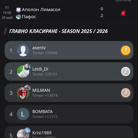
FT
0
Аполон Лимасол
19:00
4
2
Пафос
29
май
ГЛАВНО КЛАСИРАНЕ - SEASON 2025 / 2026
ПРОГНОЗИ КУПА
asenlv
1
Аполон Лимасол
0
2
Пафос
Точки: +55549
Купа, 29 май 19:00
Leidi_Di
2
Емануил Тодоров
Точки: +20101
Последвай
преди 2 месеца
PRO ТИПСТЪР
+8 Точки
MILMAN
3
Точки: +13974
Под 2.5 гола
1.75
BOMBATA
4
+3 прогнози
Точки: +11573
ДОБАВИ КОМЕНТАР
Krisi1989
5
Точки: +9984