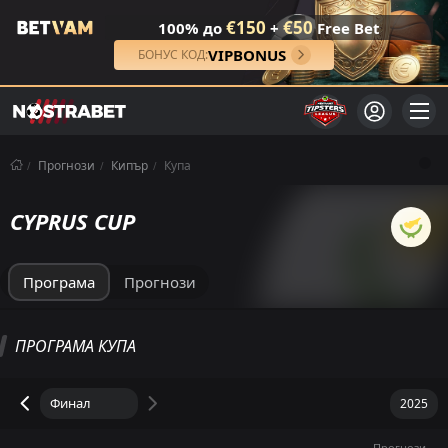
€150
€50
100% до
+
Free Bet
VIPBONUS
БОНУС КОД:
Прогнози
Кипър
Купа
CYPRUS CUP
Програма
Прогнози
ПРОГРАМА КУПА
Прогнози