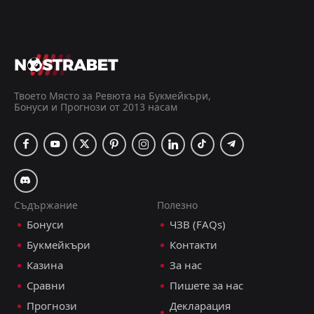
Двоен Шанс: 2x
1.34
Под 3.5 гола
1.26
+1 прогнози
Твоето Място за Ревюта на Букмейкъри,
Бонуси и Прогнози от 2013 насам
ДОБАВИ КОМЕНТАР
АЕК Ларнака
2
1
Омония Никозия
Купа, 07.05.2025 19:00
Емануил Тодоров
Съдържание
Полезно
Последвай
преди 15 месеца
PRO ТИПСТЪР
Бонуси
ЧЗВ (FAQs)
+11 Точки
Букмейкъри
Контакти
Казина
За нас
Двата отбора да отбележат
1.75
Сравни
Пишете за нас
Над 1.5 гола
1.30
Прогнози
Декларация