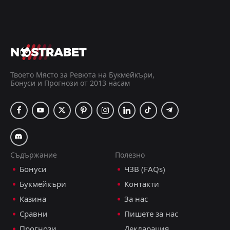
Англия Лига Едно, 9 май 22:00
М
М
П
П
Р
Р
З
З
Т
Т
Християн Цуцев
Линкълн Сити
Линкълн Сити
1
1
23
23
18
13
4
6
1
4
58
45
Последвай
преди 2 месеца
PRO ТИПСТЪР
-10 Точки
Кардиф Сити
Плимут
2
8
23
23
17
12
2
3
4
8
53
39
Брадфорд
Кардиф Сити
2
4
23
23
15
10
5
8
3
5
50
38
Двата отбора да отбележат
1.83
Твоето Място за Ревюта на Букмейкъри,
Бонуси и Прогнози от 2013 насам
Стивънидж
Стокпорт Каунти
6
3
23
23
14
9
7
7
2
7
49
34
ДОБАВИ КОМЕНТАР
Болтън
Мансфийлд Таун
10
5
23
23
13
7
8
9
2
7
47
30
Лутън Таун
Лутън Таун
7
7
23
23
13
8
6
5
10
4
45
29
Стивънидж
0
1
Стокпорт Каунти
Стокпорт Каунти
Болтън
3
5
23
23
13
6
10
4
6
7
43
28
Англия Лига Едно, 9 май 17:00
Съдържание
Полезно
Уикъмб
Брадфорд
Бонуси
ЧЗВ (FAQs)
11
4
23
23
13
7
3
6
10
7
42
27
Християн Цуцев
Последвай
преди 2 месеца
PRO ТИПСТЪР
Букмейкъри
Контакти
Хъдърсфийлд
Донкастър Роувърс
14
9
23
23
11
8
9
3
12
3
42
27
-10 Точки
Казина
За нас
Блекпул
Стивънидж
13
6
23
23
12
7
5
5
11
6
41
26
Сравни
Пишете за нас
Над 1.5 гола
1.40
Рединг
Рединг
12
12
23
23
10
6
7
8
6
9
37
26
Прогнози
Декларация