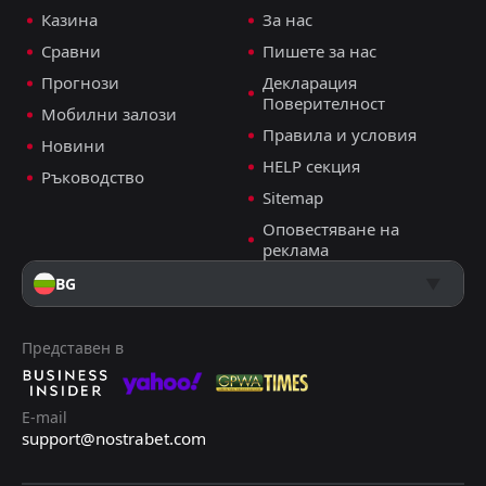
Казина
За нас
+14 прогнози
Сравни
Пишете за нас
ДОБАВИ КОМЕНТАР
Прогнози
Декларация
Поверителност
Мобилни залози
Правила и условия
Новини
Комо
0
0
Интер
HELP секция
Ръководство
Копа Италия, 3 март 22:00
Sitemap
Християн Цуцев
Оповестяване на
Последвай
преди 5 месеца
PRO ТИПСТЪР
реклама
+4 Точки
BG
Над 8.5 Корнера
1.77
Представен в
Двоен Шанс: 2x
1.44
+30 прогнози
E-mail
support@nostrabet.com
ДОБАВИ КОМЕНТАР