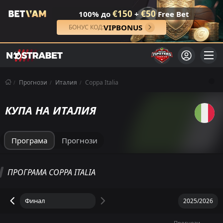
€150
€50
100% до
+
Free Bet
VIPBONUS
БОНУС КОД:
Прогнози
Италия
Coppa Italia
КУПА НА ИТАЛИЯ
Програма
Прогнози
ПРОГРАМА COPPA ITALIA
Прогнози