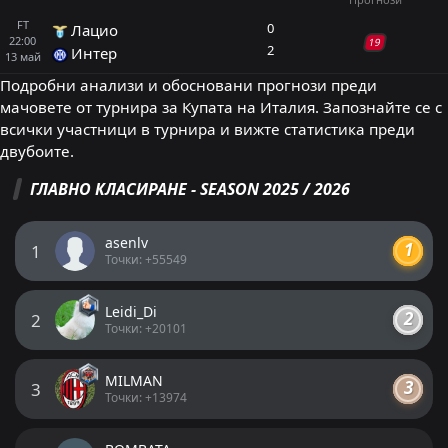
FT
0
Лацио
22:00
19
2
Интер
13
май
Подробни анализи и обосновани прогнози преди
мачовете от турнира за Купата на Италия. Запознайте се с
ПРОГНОЗИ COPPA ITALIA
всички участници в турнира и вижте статистика преди
двубоите.
Лацио
0
2
Интер
ГЛАВНО КЛАСИРАНЕ - SEASON 2025 / 2026
Копа Италия, 13 май 22:00
Емануил Тодоров
asenlv
1
Последвай
преди 2 месеца
PRO ТИПСТЪР
Точки: +55549
+97 Точки
Leidi_Di
2
Точен Резултат: 0:2
8.75
Точки: +20101
Гост / гол-гол: не
2.92
MILMAN
3
Точки: +13974
+17 прогнози
ДОБАВИ КОМЕНТАР