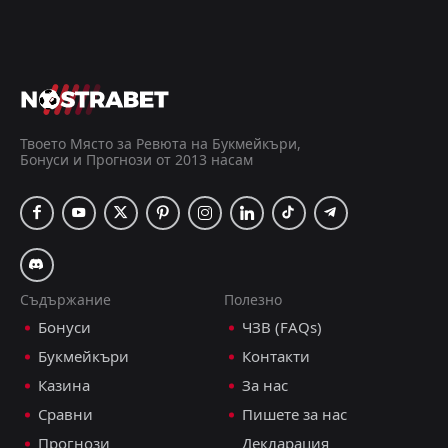
Двата отбора да отбележат
2.62
ДОБАВИ КОМЕНТАР
Твоето Място за Ревюта на Букмейкъри,
Бонуси и Прогнози от 2013 насам
ФАР Рабат
2
1
Видад Казабланка
Botola Pro, 14 юни 18:00
Емануил Тодоров
Последвай
преди 54 дни
PRO ТИПСТЪР
Съдържание
Полезно
Двата отбора да отбележат
2.00
Бонуси
ЧЗВ (FAQs)
ДОБАВИ КОМЕНТАР
Букмейкъри
Контакти
Казина
За нас
Сравни
Пишете за нас
Мас Фес
0
0
ФАР Рабат
Прогнози
Декларация