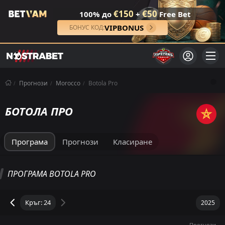
€150
€50
100% до
+
Free Bet
VIPBONUS
БОНУС КОД:
Прогнози
Morocco
Botola Pro
БОТОЛА ПРО
Програма
Прогнози
Класиране
BOTOLA PRO КЛАСИРАНЕ
ПРОГРАМА BOTOLA PRO
Общо
Домакин
Гост
М
П
Р
З
ГР
ПОСЛЕДНИ 5
Т
Прогнози