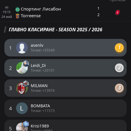
1
Спортинг Лисабон
AET
19:15
4
2
Torreense
24
май
ГЛАВНО КЛАСИРАНЕ - SEASON 2025 / 2026
ПРОГНОЗИ TAÇA DE PORTUGAL
asenlv
1
Спортинг Лисабон
1
1
Torreense
Точки: +55549
Купа на Португалия, 24 май 19:15
Leidi_Di
2
Петър Борисов
Точки: +20101
Последвай
преди 2 месеца
PRO ТИПСТЪР
-10 Точки
MILMAN
3
Точки: +13974
Азиатски Хендикап: Домакин -1.5
1.44
BOMBATA
4
+3 прогнози
Точки: +11573
ДОБАВИ КОМЕНТАР
Krisi1989
5
Точки: +9984