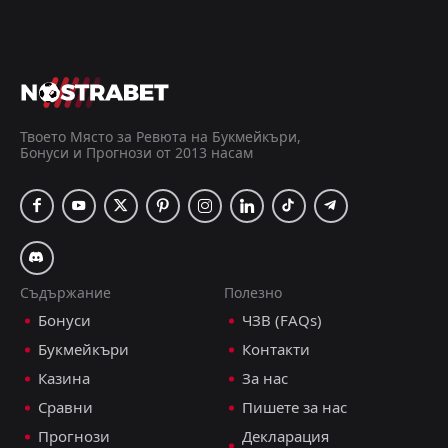
Последвай
преди 5 месеца
PRO ТИПСТЪР
+46 Точки
Домакин / гол-гол: не
3.68
Под 1.5 гола
2.88
Твоето Място за Ревюта на Букмейкъри,
Бонуси и Прогнози от 2013 насам
+19 прогнози
ДОБАВИ КОМЕНТАР
Санта Клара
2
2
Спортинг Лисабон
Съдържание
Полезно
Купа на Португалия, 18.12.2025 20:45
Бонуси
ЧЗВ (FAQs)
Християн Цуцев
Букмейкъри
Контакти
Последвай
преди 7 месеца
PRO ТИПСТЪР
Казина
За нас
-10 Точки
Сравни
Пишете за нас
Спортинг Лисабон да бие
1.50
Прогнози
Декларация