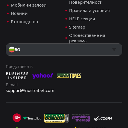
Поверителност
Мобилни залози
+13 прогнози
Правила и условия
Новини
ДОБАВИ КОМЕНТАР
HELP секция
Ръководство
Sitemap
Оповестяване на
Бенфика
1
1
Спортинг Лисабон
реклама
Купа на Португалия, 25.05.2025 19:15
BG
Християн Цуцев
Последвай
преди 14 месеца
PRO ТИПСТЪР
Представен в
+11 Точки
Под 2.5 гола
2.12
E-mail
support@nostrabet.com
+3 прогнози
ДОБАВИ КОМЕНТАР
18+
Жил Висенте
0
1
Спортинг Лисабон