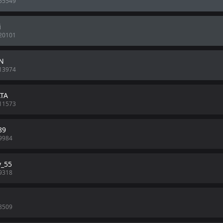
55549
i
20101
N
13974
TA
11573
89
9984
v_55
9318
8509