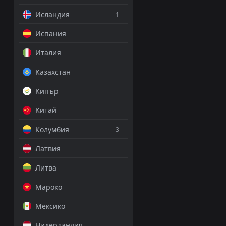
Исландия
1
Испания
Италия
Казахстан
Кипър
Китай
Колумбия
3
Латвия
Литва
Мароко
Мексико
Нидерландия