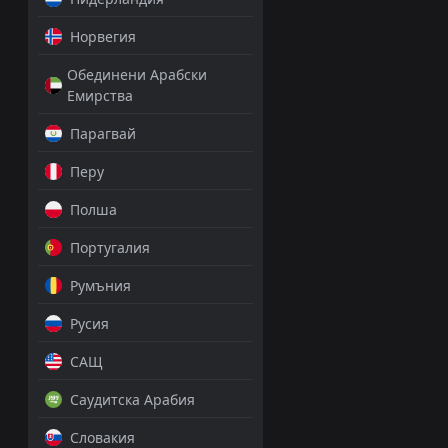
Норвегия
Обединени Арабски
Емирства
Парагвай
Перу
Полша
Португалия
Румъния
Русия
САЩ
Саудитска Арабия
Словакия