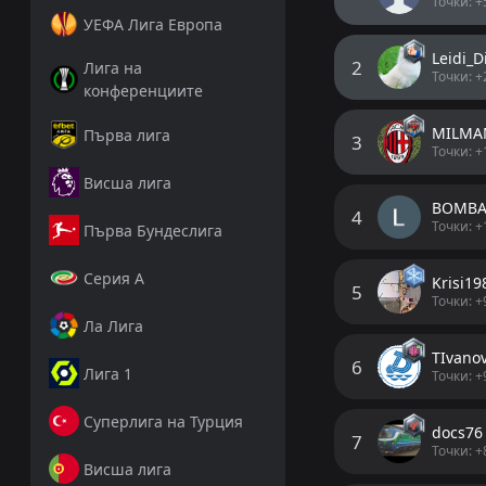
Точки: +
УЕФА Лига Европа
Leidi_D
2
Лига на
Точки: +
конференциите
MILMA
Първа лига
3
Точки: +
Висша лига
BOMBA
4
Точки: +
Първа Бундеслига
Серия А
Krisi19
5
Точки: +
Ла Лига
ТIvano
6
Лига 1
Точки: +
Суперлига на Турция
docs76
7
Точки: +
Висша лига