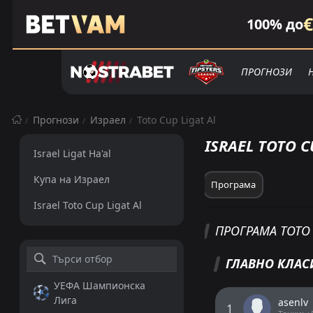
€
100% до
ПРОГНОЗИ
Прогнози
Израел
Toto Cup Ligat Al
ISRAEL TOTO C
Israel Ligat Ha'al
Купа на Израел
Програма
Israel Toto Cup Ligat Al
ПРОГРАМА TOTO 
ГЛАВНО КЛАСИ
УЕФА Шампионска
Лига
asenlv
1