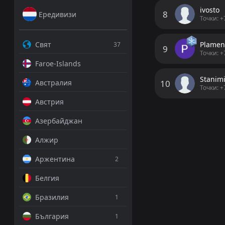
ivosto
8
Ередивизи
Точки: +
Свят
Plame
37
9
Точки: +
Faroe-Islands
Stanimi
10
Австралия
Точки: +
Австрия
Азербайджан
Алжир
Аржентина
2
Белгия
Бразилия
1
България
1