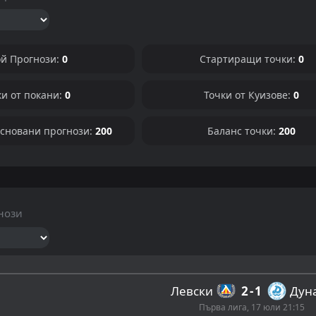
й Прогнози:
0
Стартиращи точки:
0
ки от покани:
0
Точки от Куизове:
0
основани прогнози:
200
Баланс точки:
200
нози
Левски
2
1
Дун
Първа лига, 17 юли 21:15