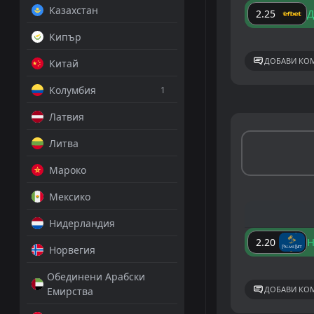
Казахстан
Д
2.25
Кипър
ДОБАВИ КО
Китай
Колумбия
1
Латвия
Литва
Мароко
Мексико
Нидерландия
Н
2.20
Норвегия
Обединени Арабски
ДОБАВИ КО
Емирства