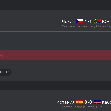
Чехия
1
1
Южн
Световно първенство, 18 юни 19
/1
МЕНТАР
Испания
0
0
Каб
Световно първенство, 15 юни 19