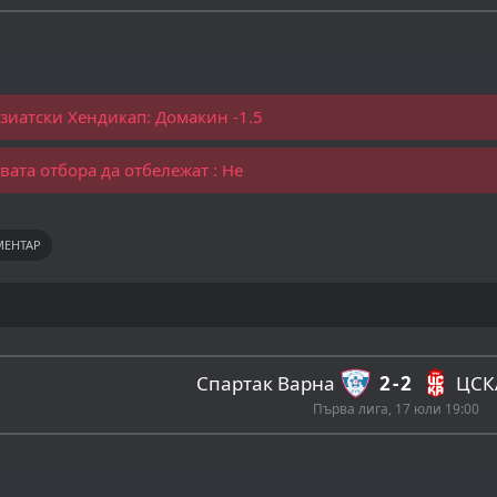
зиатски Хендикап: Домакин -1.5
вата отбора да отбележат : Не
МЕНТАР
Спартак Варна
2
2
ЦСК
Първа лига, 17 юли 19:00