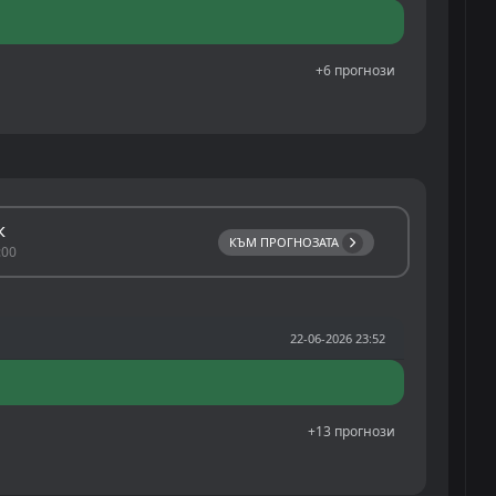
+6 прогнози
к
КЪМ ПРОГНОЗАТА
:00
22-06-2026 23:52
+13 прогнози