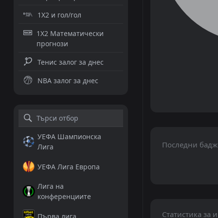
1X2 и гол/гол
1X2 Математически
прогнози
Тенис залог за днес
NBA залог за днес
УЕФА Шампионска
Последни бадж
Лига
УЕФА Лига Европа
Лига на
конференциите
Статистика за и
Първа лига