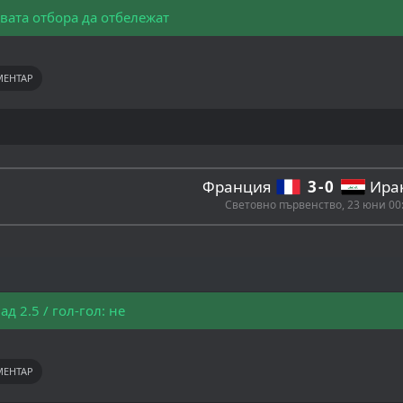
вата отбора да отбележат
МЕНТАР
Франция
3
0
Ира
Световно първенство, 23 юни 00
ад 2.5 / гол-гол: не
МЕНТАР