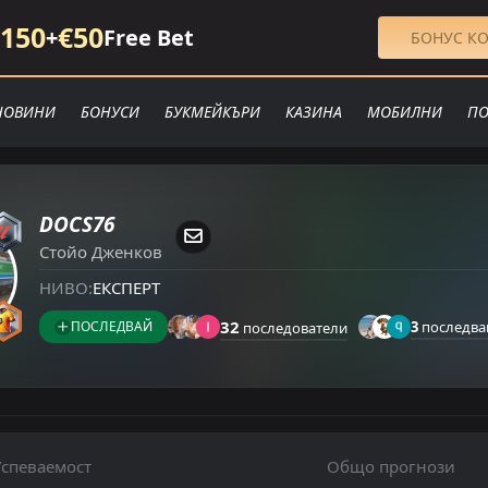
150
€50
+
Free Bet
БОНУС КО
НОВИНИ
БОНУСИ
БУКМЕЙКЪРИ
КАЗИНА
МОБИЛНИ
ПО
DOCS76
Стойо Дженков
НИВО:
ЕКСПЕРТ
32
3
последва
ПОСЛЕДВАЙ
последователи
спеваемост
Общо прогнози