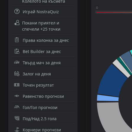
Колелото на късмета
0
Играй NostraQuiz
Покани приятел и
спечели +25 точки
Права колонка за днес
Bet Builder за днес
Твърд мач за деня
Залог на деня
Точен резултат
Равенство прогнози
Гол/Гол прогнози
Под/Над 2.5 гола
Корнери прогнози