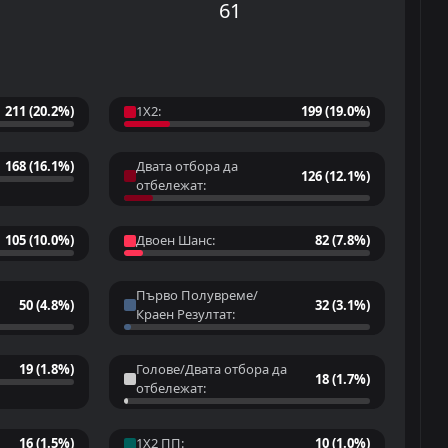
61
211 (20.2%)
1X2:
199 (19.0%)
168 (16.1%)
Двата отбора да
126 (12.1%)
отбележат:
105 (10.0%)
Двоен Шанс:
82 (7.8%)
Първо Полувреме/
50 (4.8%)
32 (3.1%)
Краен Резултат:
19 (1.8%)
Голове/Двата отбора да
18 (1.7%)
отбележат:
16 (1.5%)
1X2 ПП:
10 (1.0%)