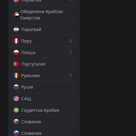
Обединени Арабски
Емирства
ФК Кишварда
Парагвай
NB I, 16 май 18:15
Перу
2
Емануил Тодо
Полша
1
PRO ТИПСТЪР
+6 Точки
Португалия
Румъния
1
Под 3
1.57
Русия
ДОБАВИ КОМЕНТА
САЩ
Саудитска Арабия
Словакия
Ференцварош
Словения
NB I, 16 май 18:15