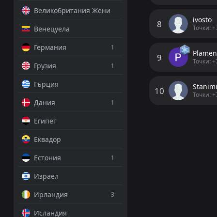
Емануил Тодо
Великобритания Жени
PRO ТИПСТЪР
Дебр
Дебр
12
12
ivosto
8
Точки: +
Венецуела
Двата
1.62
Германия
1
Plame
9
Точки: +
Грузия
1
ДОБАВИ КОМЕНТА
Гърция
Stanimi
10
Leonardoleo
Точки: +
Дания
1
🦓
Египет
преди 4 дни
От
Еквадор
Естония
1
Ференцварош
Израел
NB I, 2 август 18:30
Ирландия
3
Емануил Тодо
Исландия
PRO ТИПСТЪР