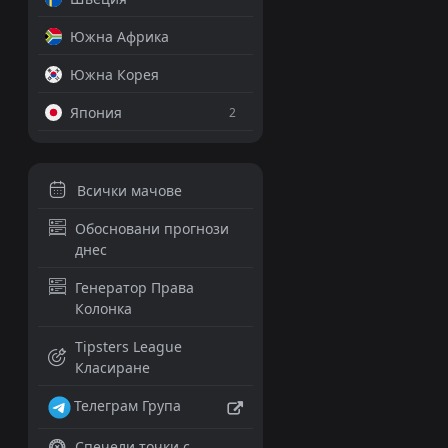
Домак
1.57
Южна Африка
Над 3
2.00
Южна Корея
Япония
2
ДОБАВИ КОМЕНТА
Всички мачове
Ференцварош
Обосновани прогнози
NB I, 14 април 19:45
днес
Християн Цуце
Генератор Права
PRO ТИПСТЪР
Колонка
+5 Точки
Tipsters League
Класиране
Ферен
1.47
Телеграм Група
ДОБАВИ КОМЕНТА
Спечели точки с