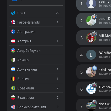
asenlv
1
Точки: +
МТК Будапеща
Свят
22
Гиор
ФК К
1
3
NB I, 7 август 18:30
Leidi_D
2
Faroe-Islands
1
Точки: +
МТК 
Пушк
2
6
Емануил Тодо
Австралия
PRO ТИПСТЪР
Уйп
Гиор
4
1
MILMA
3
Точки: +
Австрия
1
Зала
МТК 
5
2
Двоен
1.57
Азербайджан
Пак
Хонв
7
9
BOMBA
4
Точки: +
Над 2
1.70
Алжир
Нире
Ваш
10
8
Аржентина
1
Krisi19
ФК К
Уйп
3
4
5
ДОБАВИ ПРОГНО
Точки: +
Белгия
1
Хонв
Зала
9
5
ТIvano
Бразилия
2
6
Ваш
Пак
10
7
Точки: +
Гиор
4
0
България
2
Фере
Нире
11
8
NB I, 2 август 18:30
docs76
7
Великобритания
3
Пушк
Фере
11
6
Точки: +