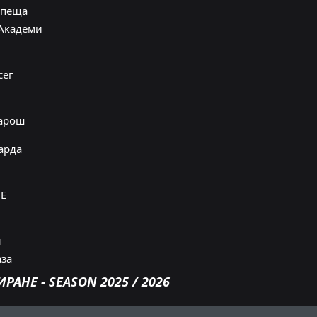
апеща
Академи
удапеща
шварда
сег
щ
арош
герсег
арда
ш Академи
и ШЕ
Е
ихаза
д
н
ш
за
РАНЕ - SEASON 2025 / 2026
нцварош
цен