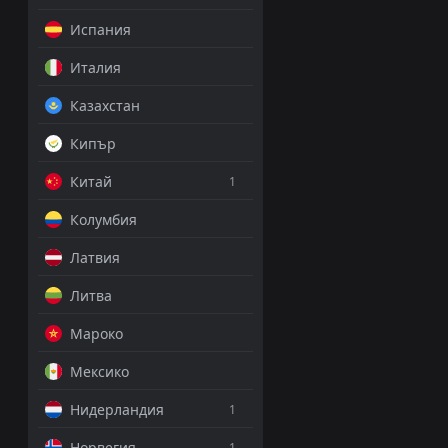
Испания
1/1
2.25
Италия
Над 2
1.60
Казахстан
Кипър
ДОБАВИ КОМЕНТА
Китай
1
Колумбия
Пушкаш Академ
Латвия
NB I, 31 юли 21:00
Литва
Християн Цуце
Мароко
PRO ТИПСТЪР
Мексико
Пушка
1.78
Нидерландия
1
Норвегия
ДОБАВИ КОМЕНТА
1