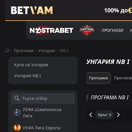
€
100% до
ПРОГНОЗИ
Прогнози
Унгария
NB I
УНГАРИЯ NB I
Купа на Унгария
Унгария NB I
Програма
Прогноз
NB I КЛАСИРАНЕ
ПРОГРАМА NB I
УЕФА Шампионска
Лига
Общо
Домакин
УЕФА Лига Европа