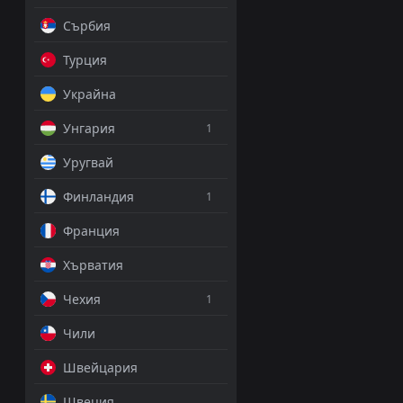
Сърбия
Емануил Тодо
PRO ТИПСТЪР
Турция
-10 Точки
Украйна
Двата
1.83
Унгария
1
Уругвай
ДОБАВИ КОМЕНТА
Финландия
1
Франция
Ференцварош
Хърватия
NB I, 26 април 18:00
Чехия
1
Емануил Тодо
Чили
PRO ТИПСТЪР
-4 Точки
Швейцария
Швеция