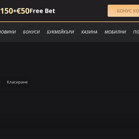
150
€50
+
Free Bet
БОНУС КО
НОВИНИ
БОНУСИ
БУКМЕЙКЪРИ
КАЗИНА
МОБИЛНИ
ПО
и
Класиране
Гост