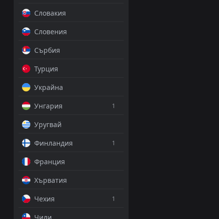
Словакия
Двоен
1.50
Словения
Сърбия
ДОБАВИ КОМЕНТА
Турция
Украйна
Ал-Файха
0
Унгария
1
Про Лига, 21 май 21:00
Уругвай
Емануил Тодо
Финландия
PRO ТИПСТЪР
1
-3 Точки
Франция
Азиат
1.65
Хърватия
Чехия
1
2/2
1.70
Чили