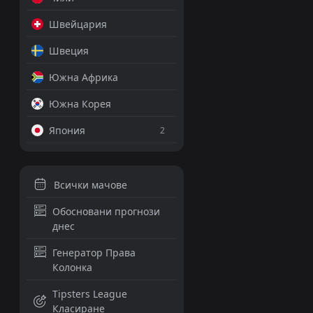
ДОБАВИ КОМЕНТА
Швейцария
Швеция
Южна Африка
Ал Рияд
1
0
Южна Корея
Про Лига, 21 май 21:00
Япония
2
Емануил Тодо
PRO ТИПСТЪР
+14 Точки
Всички мачове
Домак
2.40
Обосновани прогнози
днес
Над 7
1.24
Генератор Права
Колонка
ДОБАВИ КОМЕНТА
Tipsters League
Класиране