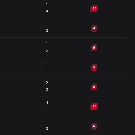
1
34
28
2
4
63
86
11
4
34
25
9
0
58
84
1
4
34
25
6
3
46
81
0
34
23
8
3
49
77
1
5
5
34
16
7
11
7
55
1
34
15
8
11
13
53
5
1
34
14
8
12
-4
50
2
34
12
9
13
-5
45
6
0
34
11
9
14
-19
42
4
11
1
34
10
8
16
-13
38
34
9
10
15
-14
37
1
6
0
34
10
7
17
-8
37