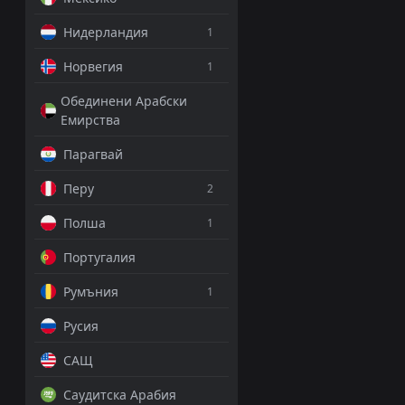
+8 Точки
Нидерландия
1
Над 7
1.28
Норвегия
1
Обединени Арабски
Под 3
1.78
Емирства
Парагвай
ДОБАВИ КОМЕНТА
Перу
2
Полша
1
Ал-Итихад
1
Португалия
Про Лига, 21 май 21:00
Румъния
1
Емануил Тодо
Русия
PRO ТИПСТЪР
-20 Точки
САЩ
Саудитска Арабия
Под 3
1.60