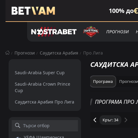
€
100% до
ПРОГНОЗИ
Прогнози
Саудитска Арабия
Про Лига
САУДИТСКА А
Saudi-Arabia Super Cup
Програма
Прогноз
Saudi-Arabia Crown Prince
Cup
ПРО ЛИГА КЛАС
ПРОГРАМА ПРО 
Саудитска Арабия Про Лига
Общо
Домакин
УЕФА Шампионска