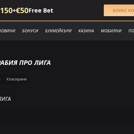
150
€50
+
Free Bet
БОНУС КО
НОВИНИ
БОНУСИ
БУКМЕЙКЪРИ
КАЗИНА
МОБИЛНИ
ПО
РАБИЯ ПРО ЛИГА
и
Класиране
ИРАНЕ
ЛИГА
Гост