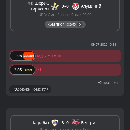
ФК Шериф
0
0
Алуминий
Тираспол
UEFA Лига Европа, 9 юли 20:00
КЪМ ПРОГНОЗАТА
09-07-2026 15:28
Над 2.5 гола
1.98
1/1
2.05
+2 прогнози
ДОБАВИ КОМЕНТАР
Карабах
3
0
Вестри
UEFA Лига Европа, 9 юли 19:00