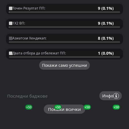
9 (0.1%)
Точен Резултат ПП:
9 (0.1%)
1X2 ВП:
8 (0.1%)
Азиатски Хендикап:
1 (0.0%)
Двата отбора да отбележат ПП:
Покажи само успешни
Последни баджове
Инфо
+50
+50
+50
+50
+50
+50
+50
Покажи всички