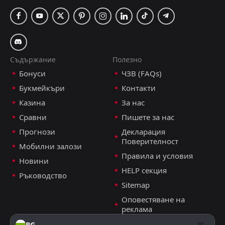
Съдържание
Полезно
Бонуси
ЧЗВ (FAQs)
Букмейкъри
Контакти
Казина
За нас
Сравни
Пишете за нас
Прогнози
Декларация
Поверителност
Мобилни залози
Правила и условия
Новини
HELP секция
Ръководство
Sitemap
Оповестяване на
реклама
BG