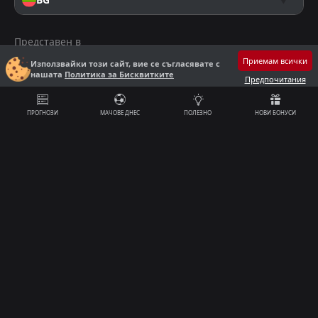
Представен в
Приемам всички
Използвайки този сайт, вие се съгласявате с
нашата
Политика за Бисквитките
Предпочитания
E-mail
support@nostrabet.com
ПРОГНОЗИ
МАЧОВЕ ДНЕС
ПОЛЕЗНО
НОВИ БОНУСИ
18+
©2013 - 2026 Nostrabet.com - Всички пpaвa зaпaзeни. Само за лица
над 18 години. Настоящият сайт предоставя информация и
сравнения за лицензирани организатори на хазартни игри. Целта