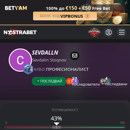
€150
€50
100% до
+
Free Bet
VIPBONUS
БОНУС КОД:
SEVDALLN
Sevdalin Stoqnov
НИВО:
ПРОФЕСИОНАЛИСТ
27
4
ПОСЛЕДВАЙ
последвани
последователи
Успеваемост
43%
0
100