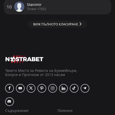
Stanimir
10
Точки: +7432
ВИЖ ПЪЛНОТО КЛАСИРАНЕ
Твоето Място за Ревюта на Букмейкъри,
Бонуси и Прогнози от 2013 насам
Съдържание
Полезно