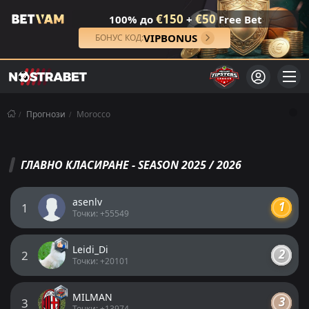
€150
€50
100% до
+
Free Bet
VIPBONUS
БОНУС КОД:
Прогнози
Morocco
ГЛАВНО КЛАСИРАНЕ - SEASON 2025 / 2026
asenlv
1
Точки: +55549
Leidi_Di
2
Точки: +20101
MILMAN
3
Точки: +13974