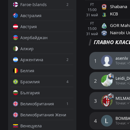
Faroe-Islands
2
FT
Shabana
15:00
KCB
31
май
Австралия
FT
GOR Mah
Австрия
15:00
Nairobi U
31
май
Азербайджан
ГЛАВНО КЛАСИ
Алжир
asenlv
Аржентина
2
1
Точки: +
Белгия
Leidi_D
2
Бразилия
4
Точки: +
България
MILMA
3
Точки: +
Великобритания
1
Великобритания Жени
BOMBA
4
Точки: +
Венецуела