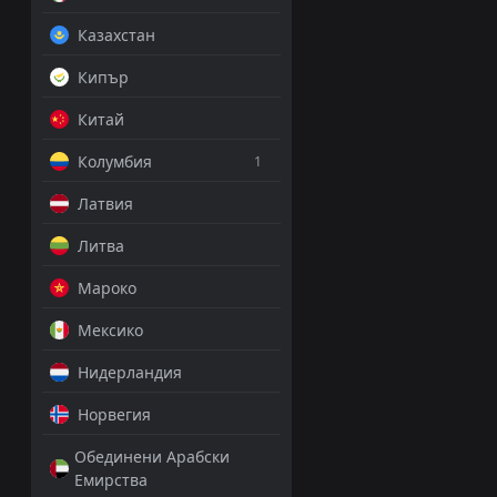
Казахстан
Кипър
Китай
Колумбия
1
Латвия
Литва
Мароко
Мексико
Нидерландия
Норвегия
Обединени Арабски
Емирства