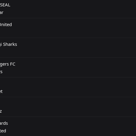
 SEAL
ar
nited
i Sharks
gers FC
rs
t
z
ards
ted