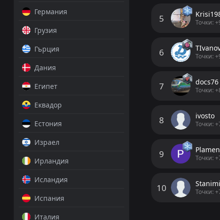
Германия
Krisi19
5
Точки: +
Грузия
ТIvano
Гърция
6
Точки: +
Дания
docs76
7
Египет
Точки: +
Еквадор
ivosto
8
Естония
Точки: +
Израел
Plame
9
Точки: +
Ирландия
Исландия
Stanimi
10
Точки: +
Испания
Италия