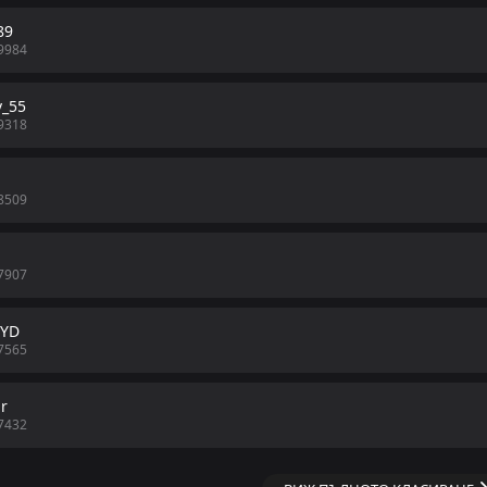
89
9984
v_55
9318
8509
7907
nYD
7565
r
7432