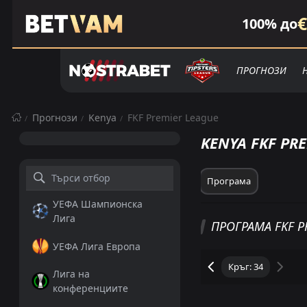
€
100% до
ПРОГНОЗИ
Прогнози
Kenya
FKF Premier League
KENYA FKF PR
Програма
УЕФА Шампионска
Лига
ПРОГРАМА FKF P
УЕФА Лига Европа
Лига на
конференциите