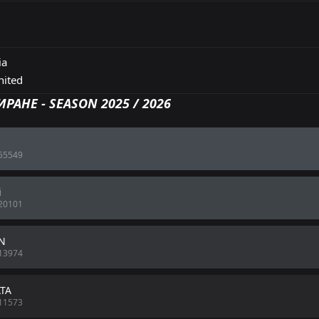
ia
nited
РАНЕ - SEASON 2025 / 2026
55549
i
20101
N
13974
TA
11573