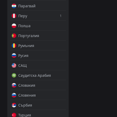
Парагвай
Перу
1
Полша
Португалия
Румъния
Русия
САЩ
Саудитска Арабия
Словакия
Словения
Сърбия
Турция