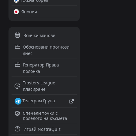
Южна Корея
Япония
Всички мачове
Обосновани прогнози
днес
Генератор Права
Колонка
Tipsters League
Класиране
Телеграм Група
Спечели точки с
Колелото на късмета
Играй NostraQuiz