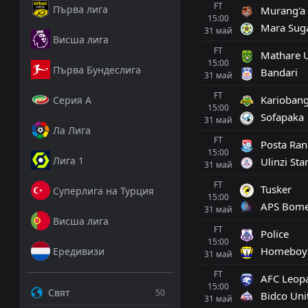
FT
Първа лига
Murang'a
15:00
Mara Sug
31
май
Висша лига
FT
Mathare U
15:00
Първа Бундеслига
Bandari
31
май
FT
Kariobang
Серия А
15:00
Sofapaka
31
май
Ла Лига
FT
Posta Ran
15:00
Лига 1
Ulinzi Sta
31
май
FT
Tusker
Суперлига на Турция
15:00
APS Bome
31
май
Висша лига
FT
Police
15:00
Homeboy
Ередивизи
31
май
FT
AFC Leop
15:00
Свят
50
Bidco Uni
31
май