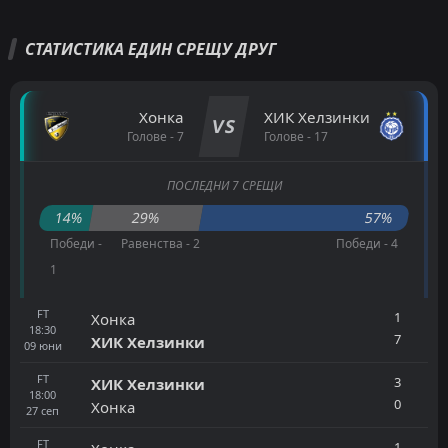
СТАТИСТИКА ЕДИН СРЕЩУ ДРУГ
Хонка
ХИК Хелзинки
VS
Голове - 7
Голове - 17
ПОСЛЕДНИ 7 СРЕЩИ
14%
29%
57%
Победи -
Равенства - 2
Победи - 4
1
FT
1
Хонка
18:30
7
ХИК Хелзинки
09
юни
FT
3
ХИК Хелзинки
18:00
0
Хонка
27
сеп
FT
1