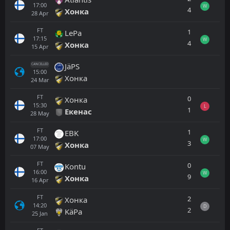
17:00
W
4
Хонка
28
Apr
FT
1
LePa
17:15
W
4
Хонка
15
Apr
JäPS
CANCELLED
15:00
Хонка
24
Mar
FT
0
Хонка
15:30
L
1
Екенас
28
May
FT
1
EBK
17:00
W
3
Хонка
07
May
FT
0
Kontu
16:00
W
9
Хонка
16
Apr
FT
2
Хонка
14:20
D
2
KäPa
25
Jan