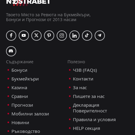
ХИК Хелзинки
13:00
16
Aug
Яро
Твоето Място за Ревюта на Букмейкъри,
Бонуси и Прогнози от 2013 насам
Мъдъруел
18:30
13
Aug
ХИК Хелзинки
АК Оулу
16:00
09
Aug
ХИК Хелзинки
Съдържание
Полезно
FT
1
ХИК Хелзинки
Бонуси
ЧЗВ (FAQs)
16:00
D
1
Мъдъруел
06
Aug
Букмейкъри
Контакти
FT
3
СЯК Сейняйоки
Казина
За нас
16:00
L
0
ХИК Хелзинки
03
Aug
Сравни
Пишете за нас
FT
Прогнози
Декларация
0
Coleraine FC
18:45
W
Поверителност
3
ХИК Хелзинки
Мобилни залози
30
Jul
Правила и условия
Новини
FT
1
ХИК Хелзинки
HELP секция
14:00
W
Ръководство
0
ТПС Турку
26
Jul