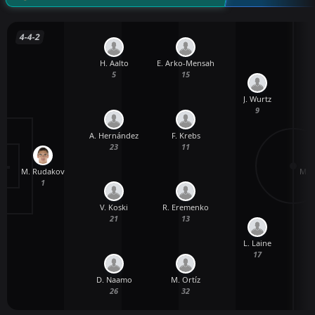
4-4-2
H. Aalto
E. Arko-Mensah
5
15
J. Wurtz
9
A. Hernández
F. Krebs
23
11
M. Rudakov
M. 
1
V. Koski
R. Eremenko
21
13
L. Laine
17
D. Naamo
M. Ortíz
26
32