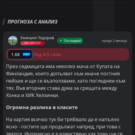
ПРОГНОЗА С АНАЛИЗ
Емануил Тодоров
Последвай
преди 2 месеца
PRO ТИПСТЪР
Под 4.5 гола
1.68
През седмицата има няколко мача от Купата на
Финландия, които допълват към иначе постния
пейзаж и ще се възползваме, като погледнем към
тях. Във вторник става дума за срещата между
Хонка и ХИК Хелзинки.
Огромна разлика в класите
На хартия всичко тук би трябвало да е напълно
ясно - гостите ще продължат напред, при това с
лекота. Интересно е е единствено как това ще се