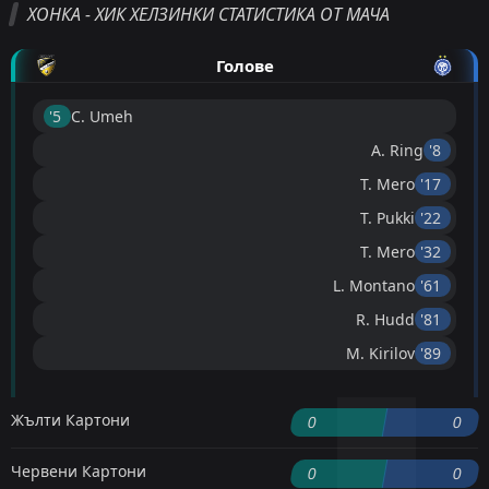
ХОНКА - ХИК ХЕЛЗИНКИ СТАТИСТИКА ОТ МАЧА
Голове
'5 ︎
C. Umeh
A. Ring
'8 ︎
T. Mero
'17 ︎
T. Pukki
'22 ︎
T. Mero
'32 ︎
L. Montano
'61 ︎
R. Hudd
'81 ︎
M. Kirilov
'89 ︎
Жълти Картони
0
0
Червени Картони
0
0