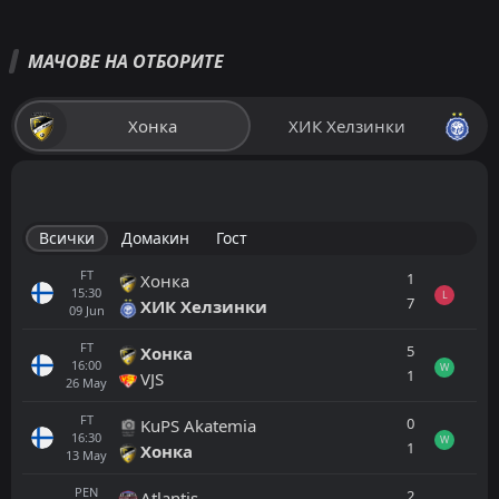
МАЧОВЕ НА ОТБОРИТЕ
Хонка
ХИК Хелзинки
Всички
Домакин
Гост
FT
1
Хонка
15:30
L
7
ХИК Хелзинки
09
Jun
FT
5
Хонка
16:00
W
1
VJS
26
May
FT
0
KuPS Akatemia
16:30
W
1
Хонка
13
May
PEN
2
Atlantis