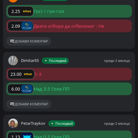
Гост / гол-гол
2.25
Двата отбора да отбележат : Не
2.09
ДОБАВИ КОМЕНТАР
Dimitar65
Последвай
преди 2 месеца
1-3
23.00
Над 3.5 Гола ПП
6.00
ДОБАВИ КОМЕНТАР
PetarTraykov
Последвай
преди 2 месеца
Над 0.5 Гола ПП
1.13