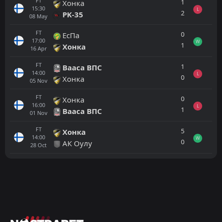
FT
1
Хонка
15:30
L
2
PK-35
08
May
FT
0
ЕсПа
17:00
W
1
Хонка
16
Apr
FT
1
Вааса ВПС
14:00
L
0
Хонка
05
Nov
FT
0
Хонка
16:00
L
1
Вааса ВПС
01
Nov
FT
5
Хонка
14:00
W
0
АК Оулу
28
Oct
Всички
Домакин
Гост
ХИК Хелзинки
12:00
23
Aug
Гнистан