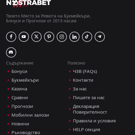
ДОБАВИ КОМЕНТАР
Твоето Място за Ревюта на Букмейкъри,
Бонуси и Прогнози от 2013 насам
ТПС Турку
3
0
ИФК Мариехамн
Вейкауслига, 1 август 15:00
Емануил Тодоров
Последвай
преди 5 дни
PRO ТИПСТЪР
Съдържание
Полезно
Бонуси
ЧЗВ (FAQs)
Под 3.5 гола
1.50
Букмейкъри
Контакти
Азиатски Хендикап: Гост +1.5
1.57
Казина
За нас
Сравни
Пишете за нас
ДОБАВИ КОМЕНТАР
Прогнози
Декларация
Поверителност
Мобилни залози
Правила и условия
Новини
Гнистан
0
1
КуПС Куопио
HELP секция
Ръководство