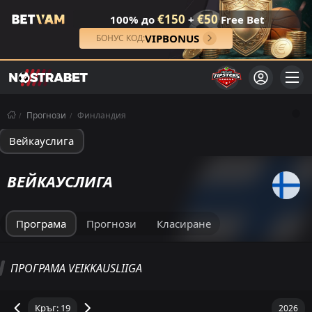
€150
€50
100% до
+
Free Bet
VIPBONUS
БОНУС КОД:
Прогнози
Финландия
Вейкауслига
ВЕЙКАУСЛИГА
Програма
Прогнози
Класиране
VEIKKAUSLIIGA КЛАСИРАНЕ
ПРОГРАМА VEIKKAUSLIIGA
Общо
Домакин
Гост