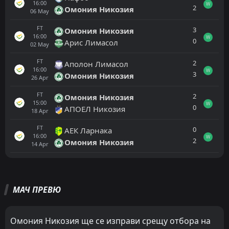
16:00
W
2
Омония Никозия
06
May
FT
3
Омония Никозия
16:00
W
0
Арис Лимасол
02
May
FT
2
Аполон Лимасол
16:00
W
3
Омония Никозия
26
Apr
FT
2
Омония Никозия
15:00
W
0
АПОЕЛ Никозия
18
Apr
FT
0
АЕК Ларнака
16:00
W
2
Омония Никозия
14
Apr
Всички
Домакин
Гост
МАЧ ПРЕВЮ
FT
1
Акритас
16:00
W
2
АЕЛ Лимасол
15
May
Омония Никозия ще се изправи срещу отбора на