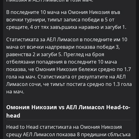
FT
1
АЕЛ Лимасол
14:00
D
В последните 10 мача на Омония Никозия във
1
Етникос Ахна
22
Mar
всички турнири, тимът записа победи в 5 от
FT
1
срещите, 4 от тях завършиха наравно и загуби 1.
АЕЛ Лимасол
15:00
L
2
Омония Арадипу
14
Mar
Статистиката за АЕЛ Лимасол в последните им 10
FT
мача от всички надпревари показва победи 3,
2
Аполон Лимасол
14:00
L
1
равенства 2 и загуби 5. Преглед на броя
АЕЛ Лимасол
08
Mar
отбелязани попадения в последните 10 мача
FT
2
АЕЛ Лимасол
показва, че Омония Никозия бележи средно по 1.7
15:00
L
3
АПОЕЛ Никозия
28
Feb
гола на мач. Статистиката от резултатите на АЕЛ
Лимасол сочи, че тимът постига средно по 1.3 гола
FT
0
Еносис
на мач.
17:00
W
2
АЕЛ Лимасол
20
Feb
Омония Никозия vs АЕЛ Лимасол Head-to-
FT
0
АЕЛ Лимасол
17:00
L
1
Пафос
head
15
Feb
Head to Head статистиката на Омония Никозия
FT
3
Еносис Неон Ипсона
17:00
L
срещу АЕЛ Лимасол показва 8 предишни сблъсъка
0
АЕЛ Лимасол
09
Feb