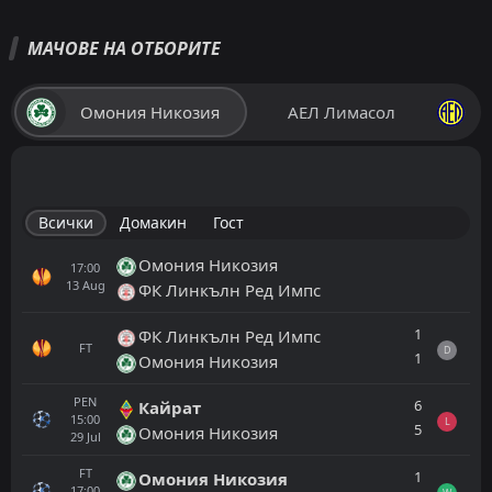
МАЧОВЕ НА ОТБОРИТЕ
Омония Никозия
АЕЛ Лимасол
Всички
Домакин
Гост
Омония Никозия
17:00
13
Aug
ФК Линкълн Ред Импс
1
ФК Линкълн Ред Импс
FT
D
1
Омония Никозия
PEN
6
Кайрат
15:00
L
5
Омония Никозия
29
Jul
FT
1
Омония Никозия
17:00