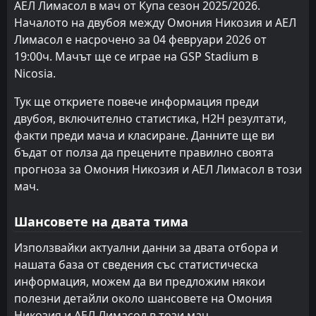
АЕЛ Лимасол в мач от Купа сезон 2025/2026.
FT
1
АЕЛ Лимасол
15:00
L
Началото на двубоя между Омония Никозия и АЕЛ
3
Олимпиакос Никозия
09
May
Лимасол е насрочено за 04 февруари 2026 от
FT
1
19:00ч. Мачът ще се играе на GSP Stadium в
Еносис Неон Ипсона
14:00
D
1
АЕЛ Лимасол
Nicosia.
02
May
FT
Тук ще откриете повече информация преди
0
АЕЛ Лимасол
16:00
L
1
двубоя, включително статистика, H2H резултати,
Анортозис
27
Apr
факти преди мача и класиране. Данните ще ви
FT
3
Пафос
бъдат от полза да прецените правилно своята
14:00
L
1
АЕЛ Лимасол
22
Apr
прогноза за Омония Никозия и АЕЛ Лимасол в този
мач.
FT
2
АЕЛ Лимасол
16:00
W
1
Еносис
17
Apr
Шансовете на двата тима
FT
1
АЕЛ Лимасол
Използвайки актуални данни за двата отбора и
16:00
L
2
Пафос
08
Apr
нашата база от сведения със статистическа
информация, можем да ви предложим някои
FT
0
Омония Арадипу
16:00
W
полезни детайли около шансовете на Омония
3
АЕЛ Лимасол
04
Apr
Никозия и АЕЛ Лимасол в този мач.