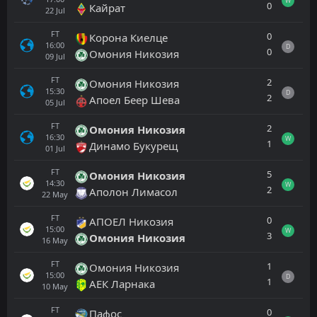
W
0
Кайрат
22
Jul
FT
0
Корона Киелце
16:00
D
0
Омония Никозия
09
Jul
FT
2
Омония Никозия
15:30
D
2
Апоел Беер Шева
05
Jul
FT
2
Омония Никозия
16:30
W
1
Динамо Букурещ
01
Jul
FT
5
Омония Никозия
14:30
W
2
Аполон Лимасол
22
May
FT
0
АПОЕЛ Никозия
15:00
W
3
Омония Никозия
16
May
FT
1
Омония Никозия
15:00
D
1
АЕК Ларнака
10
May
FT
0
Пафос