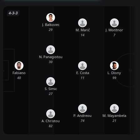
4-3-3
J. Balkovec
29
M. Marić
J. Montnor
S
14
7
N. Panagiotou
30
Fabiano
E. Costa
L. Diony
40
11
99
S. Simic
27
P. Andreou
M. Mayambela
74
21
A. Christou
82