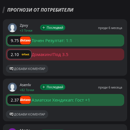
ПРОГНОЗИ ОТ ПОТРЕБИТЕЛИ
Zpvy
Последвай
преди 6 месеца
+3 Точки
Точен Резултат: 1:1
9.75
Домакин/Под 3.5
2.10
ДОБАВИ КОМЕНТАР
Asenlv
Последвай
преди 6 месеца
+82 Точки
Азиатски Хендикап: Гост +1
2.37
ДОБАВИ КОМЕНТАР