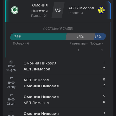
Омония
АЕЛ Лимасол
VS
Никозия
Голове - 4
Голове - 21
ПОСЛЕДНИ 8 СРЕЩИ
75%
13%
13%
Победи - 6
Равенства -
Победи -
1
1
1
Омония Никозия
AET
19:00
2
АЕЛ Лимасол
04
фев
FT
0
АЕЛ Лимасол
19:00
2
Омония Никозия
09
яну
FT
5
Омония Никозия
19:00
0
АЕЛ Лимасол
22
сеп
FT
3
Омония Никозия