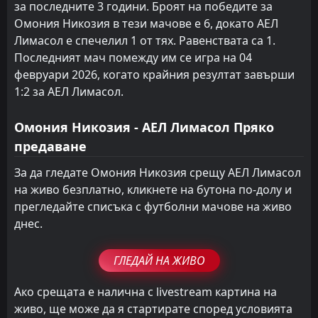
за последните 3 години. Броят на победите за
Омония Никозия в тези мачове е 6, докато АЕЛ
Лимасол е спечелил 1 от тях. Равенствата са 1.
Последният мач помежду им се игра на 04
февруари 2026, когато крайния резултат завърши
1:2 за АЕЛ Лимасол.
Омония Никозия - АЕЛ Лимасол Пряко
предаване
За да гледате Омония Никозия срещу АЕЛ Лимасол
на живо безплатно, кликнете на бутона по-долу и
прегледайте списъка с футболни мачове на живо
днес.
ГЛЕДАЙ НА ЖИВО
Ако срещата е налична с livestream картина на
живо, ще може да я стартирате според условията