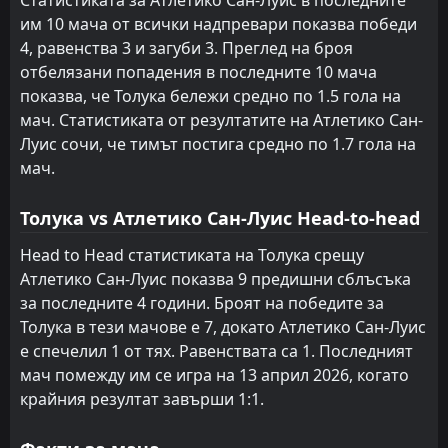
им 10 мача от всички надпревари показва победи
4, равенства 3 и загуби 3. Преглед на броя
отбелязани попадения в последните 10 мача
показва, че Толука бележи средно по 1.5 гола на
мач. Статистиката от резултатите на Атлетико Сан-
Луис сочи, че тимът постига средно по 1.7 гола на
мач.
Толука vs Атлетико Сан-Луис Head-to-head
Head to Head статистиката на Толука срещу
Атлетико Сан-Луис показва 9 предишни сблъсъка
за последните 4 години. Броят на победите за
Толука в тези мачове е 7, докато Атлетико Сан-Луис
е спечелил 1 от тях. Равенствата са 1. Последният
мач помежду им се игра на 13 април 2026, когато
крайния резултат завърши 1:1.