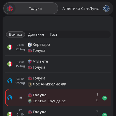
Толука
Атлетико Сан-Луис
Всички
Домакин
Гост
Керетаро
23:00
22
Aug
Толука
Атланте
23:00
15
Aug
Толука
Толука
03:10
09
Aug
Лос Анджелис ФК
1
Толука
1H
W
0
Сиатъл Саундърс
FT
3
Толука
01:10
W