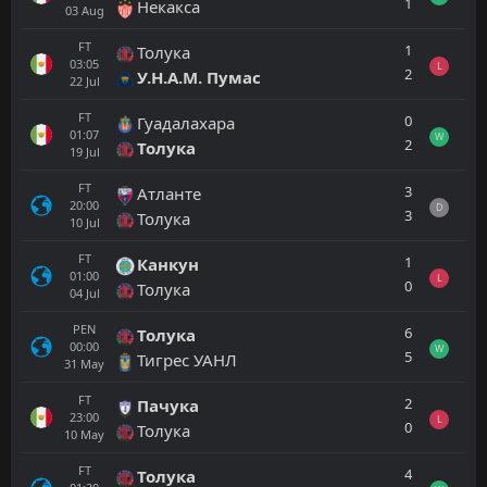
1
Некакса
03
Aug
FT
1
Толука
03:05
L
2
У.Н.А.М. Пумас
22
Jul
FT
0
Гуадалахара
01:07
W
2
Толука
19
Jul
FT
3
Атланте
20:00
D
3
Толука
10
Jul
FT
1
Канкун
01:00
L
0
Толука
04
Jul
PEN
6
Толука
00:00
W
5
Тигрес УАНЛ
31
May
FT
2
Пачука
23:00
L
0
Толука
10
May
FT
4
Толука