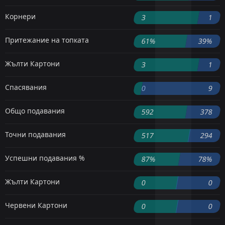
Корнери
3
1
Притежание на топката
61%
39%
Жълти Картони
3
1
Спасявания
0
9
Общо подавания
592
378
Точни подавания
517
294
Успешни подавания %
87%
78%
Жълти Картони
0
0
Червени Картони
0
0