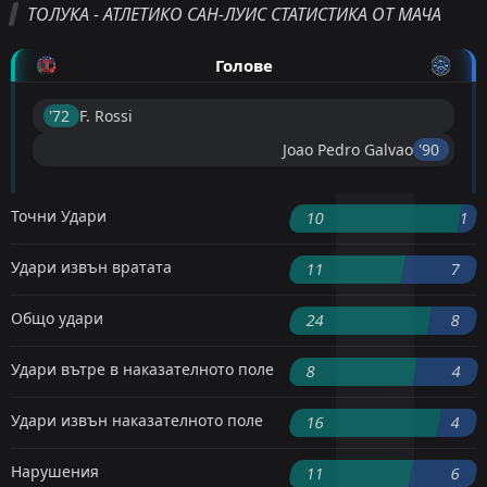
ТОЛУКА - АТЛЕТИКО САН-ЛУИС СТАТИСТИКА ОТ МАЧА
Голове
'72 ︎
F. Rossi
Joao Pedro Galvao
'90 ︎
Точни Удари
10
1
Удари извън вратата
11
7
Общо удари
24
8
Удари вътре в наказателното поле
8
4
Удари извън наказателното поле
16
4
Нарушения
11
6