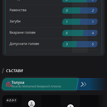
Равенства
0
2
Загуби
1
1
Вкарани голове
6
4
Допуснати голове
3
5
СЪСТАВИ
Толука
Ricardo Mohamed Matijevich Antonio
4-2-3-1