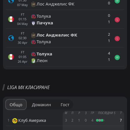
01:30
W
0
Лос Анджелис ФК
07
May
FT
0
Толука
01:15
L
1
Пачука
04
May
FT
2
Лос Анджелис ФК
02:30
L
1
Толука
30
Apr
FT
4
Толука
01:05
W
1
Леон
26
Apr
Всички
Домакин
Гост
LIGA MX КЛАСИРАНЕ
Атлетико Сан-Луис
23:00
23
Aug
Пачука
Общо
Домакин
Гост
Клуб Америка
М
П
Р
З
ГР
ПОСЛЕДНИ 5
Т
23:00
16
Aug
Атлетико Сан-Луис
Клуб Америка
1
3
2
1
0
4
7