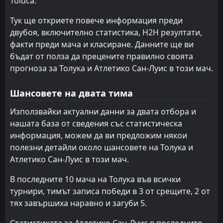
Toluca.
Крус Азул
Керетаро
6
7
2
1
1
1
0
0
1
0
3
3
Тук ще откриете повече информация преди
Керетаро
Крус Азул
7
6
2
1
1
1
0
0
1
0
3
3
двубоя, включително статистика, H2H резултати,
Леон
Монтерей
14
5
2
2
1
1
0
0
1
1
3
3
факти преди мача и класиране. Данните ще ви
бъдат от полза да прецените правилно своята
Тигрес УАНЛ
Толука
16
3
1
1
0
1
1
0
0
0
1
3
прогноза за Толука и Атлетико Сан-Луис в този мач.
Атлетико Сан-Луис
Тихуана
15
2
2
1
0
0
1
1
1
0
1
1
Шансовете на двата тима
Атланте
Гуадалахара
10
12
1
1
0
0
1
1
0
0
1
1
Използвайки актуални данни за двата отбора и
Пуебла
Атлетико Сан-Луис
11
15
1
1
0
0
1
1
0
0
1
1
нашата база от сведения със статистическа
информация, можем да ви предложим някои
Пачука
Некакса
13
8
1
1
0
0
0
0
1
1
0
0
полезни детайли около шансовете на Толука и
Атлас
Леон
14
9
1
1
0
0
0
0
1
1
0
0
Атлетико Сан-Луис в този мач.
У.Н.А.М. Пумас
Тигрес УАНЛ
16
4
1
2
0
0
0
0
1
2
0
0
В последните 10 мача на Толука във всички
турнири, тимът записа победи в 3 от срещите, 2 от
Сантос Лагуна
Сантос Лагуна
17
17
1
2
0
0
0
0
1
2
0
0
тях завършиха наравно и загуби 5.
Хуарес
Хуарес
18
18
2
1
0
0
0
0
2
1
0
0
Статистиката за Атлетико Сан-Луис в последните