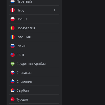
Парагвай
Перу
1
Полша
Португалия
Румъния
Русия
САЩ
Саудитска Арабия
Словакия
Словения
Сърбия
Турция