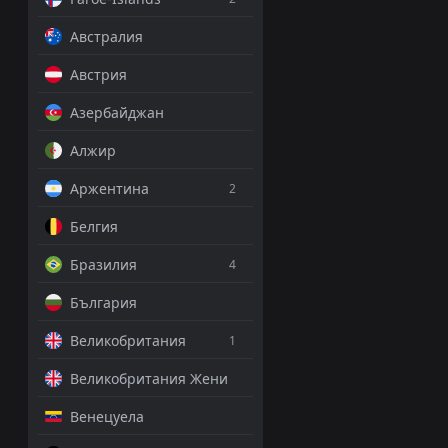
Австралия
Австрия
Азербайджан
Алжир
Аржентина
2
Белгия
Бразилия
4
България
Великобритания
1
Великобритания Жени
Венецуела