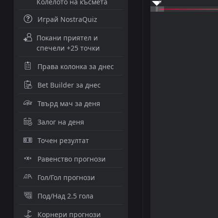
Колелото на късмета
0
Играй NostraQuiz
Покани приятел и
спечели +25 точки
Права колонка за днес
Bet Builder за днес
Твърд мач за деня
Залог на деня
Точен резултат
Равенство прогнози
Гол/Гол прогнози
Под/Над 2.5 гола
Корнери прогнози