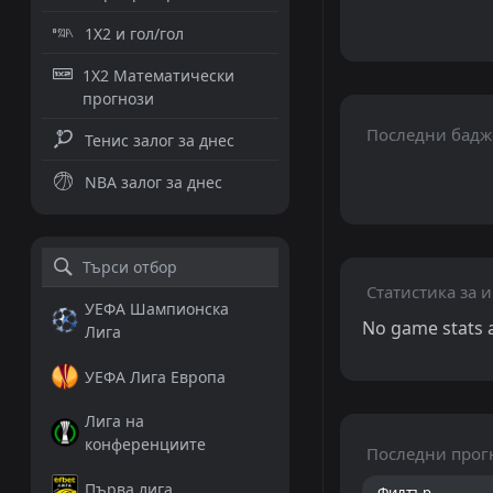
1X2 и гол/гол
1X2 Математически
прогнози
Последни бадж
Тенис залог за днес
NBA залог за днес
Статистика за и
УЕФА Шампионска
No game stats a
Лига
УЕФА Лига Европа
Лига на
конференциите
Последни прог
Първа лига