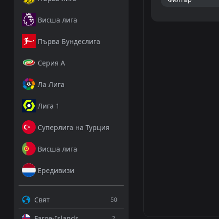
Висша лига
Първа Бундеслига
Серия А
Ла Лига
Лига 1
Суперлига на Турция
Висша лига
Ередивизи
Свят
50
Faroe-Islands
2