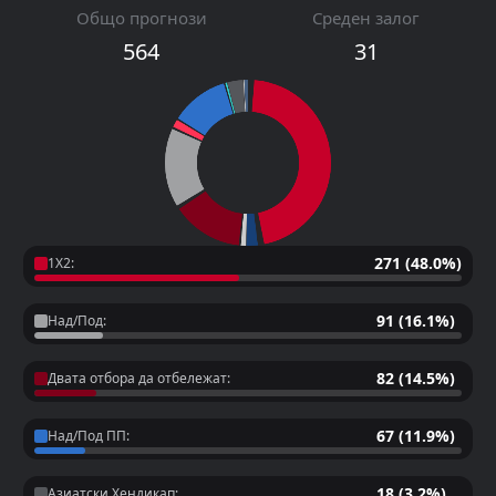
Общо прогнози
Среден залог
564
31
271 (48.0%)
1X2:
91 (16.1%)
Над/Под:
82 (14.5%)
Двата отбора да отбележат:
67 (11.9%)
Над/Под ПП:
18 (3.2%)
Азиатски Хендикап: