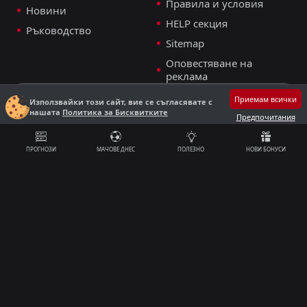
Правила и условия
Новини
HELP секция
Ръководство
Sitemap
Оповестяване на
реклама
BG
Приемам всички
Използвайки този сайт, вие се съгласявате с
нашата
Политика за Бисквитките
Предпочитания
Представен в
ПРОГНОЗИ
МАЧОВЕ ДНЕС
ПОЛЕЗНО
НОВИ БОНУСИ
E-mail
support@nostrabet.com
18+