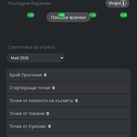
Последни баджове
Инфо
+50
+50
+50
+10
+10
+10
Покажи всички
Статистика за играта
Брой Прогнози:
0
Стартиращи точки:
0
Точки от колелото на късмета:
0
Точки от покани:
0
Точки от Куизове:
0