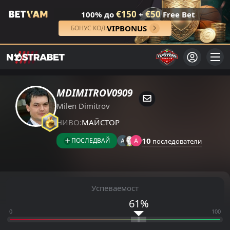
€150
€50
100% до
+
Free Bet
VIPBONUS
БОНУС КОД:
MDIMITROV0909
Milen Dimitrov
НИВО:
МАЙСТОР
10
ПОСЛЕДВАЙ
последователи
Успеваемост
61%
0
100