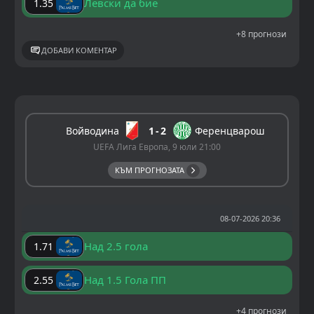
Левски да бие
1.35
+8 прогнози
ДОБАВИ КОМЕНТАР
Войводина
1
2
Ференцварош
UEFA Лига Европа, 9 юли 21:00
КЪМ ПРОГНОЗАТА
08-07-2026 20:36
Над 2.5 гола
1.71
Над 1.5 Гола ПП
2.55
+4 прогнози