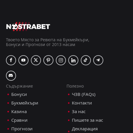
Твоето Място за Ревюта на Букмейкъри,
Бонуси и Прогнози от 2013 насам
Съдържание
Полезно
Бонуси
ЧЗВ (FAQs)
Букмейкъри
Контакти
Казина
За нас
Сравни
Пишете за нас
Прогнози
Декларация