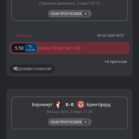
Примера Дивисион, 4 март 00:15
КЪМ ПРОГНОЗАТА
04-03-2026 00:07
-300 Точки
Точен Резултат: 0:0
5.50
+4 прогнози
ДОБАВИ КОМЕНТАР
Борнемут
0
0
Брентфорд
Висша лига, 3 март 21:30
КЪМ ПРОГНОЗАТА