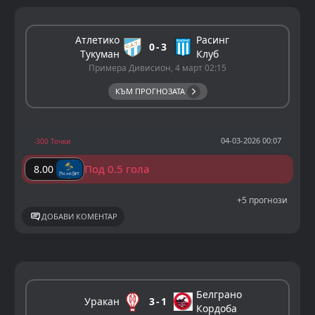
Aтлeтикo
Расинг
0
3
Tyкyмaн
Клуб
Примера Дивисион, 4 март 02:15
КЪМ ПРОГНОЗАТА
04-03-2026 00:07
-300 Точки
Под 0.5 гола
8.00
+5 прогнози
ДОБАВИ КОМЕНТАР
Белграно
Уракан
3
1
Кордоба