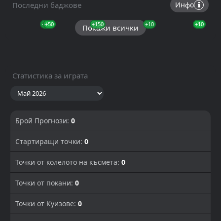
Последни баджове
Инфо
+100
+50
+150
+10
+50
+10
Покажи всички
Статистика за играта
Брой Прогнози:
0
Стартиращи точки:
0
Точки от колелото на късмета:
0
Точки от покани:
0
Точки от Куизове:
0