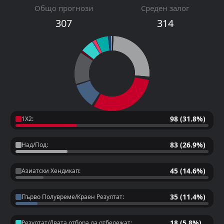
Общо прогнози
Среден залог
307
314
98 (31.8%)
1X2:
83 (26.9%)
Над/Под:
45 (14.6%)
Азиатски Хендикап:
35 (11.4%)
Първо Полувреме/Краен Резултат:
18 (5.8%)
Резултат/Двата отбора да отбележат: