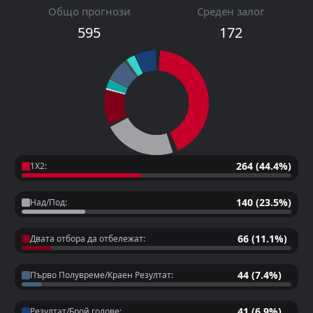
Общо прогнози
Среден залог
595
172
264 (44.4%)
1X2:
140 (23.5%)
Над/Под:
66 (11.1%)
Двата отбора да отбележат:
44 (7.4%)
Първо Полувреме/Краен Резултат:
41 (6.9%)
Резултат/Брой голове: