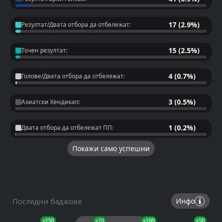
17 (2.9%)
Резултат/Двата отбора да отбележат:
15 (2.5%)
Точен резултат:
4 (0.7%)
Голове/Двата отбора да отбележат:
3 (0.5%)
Азиатски Хендикап:
1 (0.2%)
Двата отбора да отбележат ПП:
Покажи само успешни
Последни баджове
Инфо
+150
+10
+10
+100
+10
+50
+50