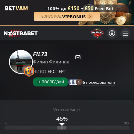
€150
€50
100% до
+
Free Bet
VIPBONUS
БОНУС КОД:
FIL73
Филип Филипов
НИВО:
ЕКСПЕРТ
6
ПОСЛЕДВАЙ
последователи
Успеваемост
46%
0
100