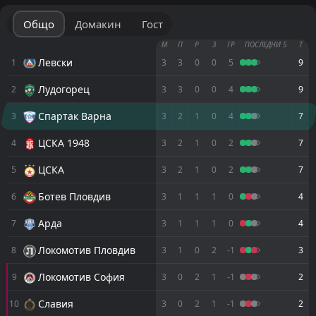
Общо
Домакин
Гост
М
П
Р
З
ГР
ПОСЛЕДНИ 5
Т
Левски
1
3
3
0
0
5
9
Лудогорец
2
3
3
0
0
4
9
Спартак Варна
3
3
2
1
0
4
7
ЦСКА 1948
4
3
2
1
0
2
7
ЦСКА
5
3
2
1
0
2
7
Ботев Пловдив
6
3
1
1
1
0
4
Арда
7
3
1
1
1
0
4
Локомотив Пловдив
8
3
1
0
2
-1
3
Локомотив София
9
3
0
2
1
-1
2
Славия
10
3
0
2
1
-1
2