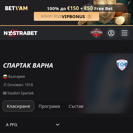
€150
€50
100% до
+
Free Bet
VIPBONUS
БОНУС КОД:
СПАРТАК ВАРНА
България
Основан: 1918
Stadion Spartak
Класиране
Програма
Състав
A PFG