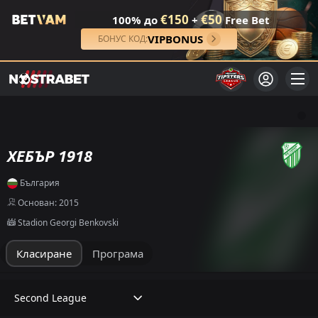
€150
€50
100% до
+
Free Bet
VIPBONUS
БОНУС КОД:
ХЕБЪР 1918
България
Основан: 2015
Stadion Georgi Benkovski
Класиране
Програма
Second League