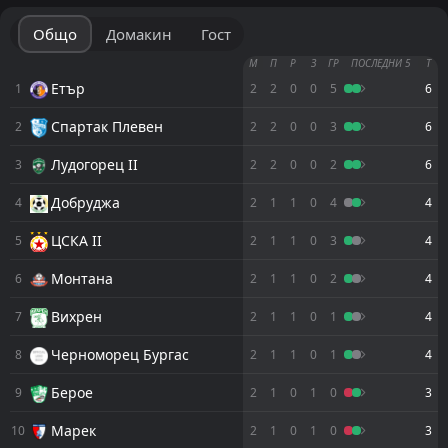
Общо
Домакин
Гост
М
П
Р
З
ГР
ПОСЛЕДНИ 5
Т
Етър
1
2
2
0
0
5
6
Спартак Плевен
2
2
2
0
0
3
6
Лудогорец II
3
2
2
0
0
2
6
Добруджа
4
2
1
1
0
4
4
ЦСКА II
5
2
1
1
0
3
4
Монтана
6
2
1
1
0
2
4
Вихрен
7
2
1
1
0
1
4
Черноморец Бургас
8
2
1
1
0
1
4
Берое
9
2
1
0
1
0
3
Марек
10
2
1
0
1
0
3