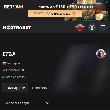
€150
€50
100% до
+
Free Bet
VIPBONUS
БОНУС КОД:
ЕТЪР
България
Основан: 2013
Stadion Ivailo
Класиране
Програма
Second League