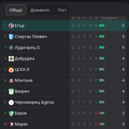
Общо
Домакин
Гост
М
П
Р
З
ГР
ПОСЛЕДНИ 5
Т
Етър
1
2
2
0
0
5
6
Спартак Плевен
2
2
2
0
0
3
6
Лудогорец II
3
2
2
0
0
2
6
Добруджа
4
2
1
1
0
4
4
ЦСКА II
5
2
1
1
0
3
4
Монтана
6
2
1
1
0
2
4
Вихрен
7
2
1
1
0
1
4
Черноморец Бургас
8
2
1
1
0
1
4
Берое
9
2
1
0
1
0
3
Марек
10
2
1
0
1
0
3