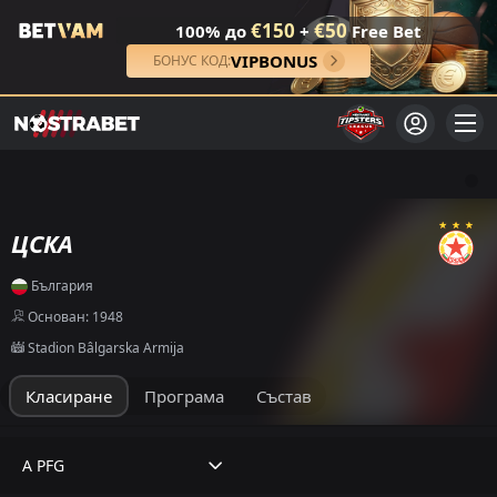
€150
€50
100% до
+
Free Bet
VIPBONUS
БОНУС КОД:
ЦСКА
България
Основан: 1948
Stadion Bâlgarska Armija
Класиране
Програма
Състав
A PFG