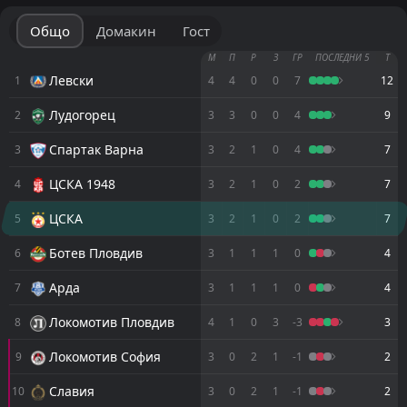
Общо
Домакин
Гост
М
П
Р
З
ГР
ПОСЛЕДНИ 5
Т
Левски
1
4
4
0
0
7
12
Лудогорец
2
3
3
0
0
4
9
Спартак Варна
3
3
2
1
0
4
7
ЦСКА 1948
4
3
2
1
0
2
7
ЦСКА
5
3
2
1
0
2
7
Ботев Пловдив
6
3
1
1
1
0
4
Арда
7
3
1
1
1
0
4
Локомотив Пловдив
8
4
1
0
3
-3
3
Локомотив София
9
3
0
2
1
-1
2
Славия
10
3
0
2
1
-1
2