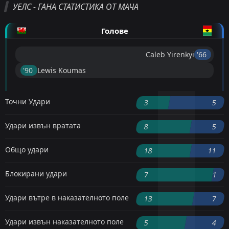
УЕЛС - ГАНА СТАТИСТИКА ОТ МАЧА
Голове
Caleb Yirenkyi
'66 ︎
'90 ︎
Lewis Koumas
Точни Удари
3
5
Удари извън вратата
8
5
Общо удари
18
11
Блокирани удари
7
1
Удари вътре в наказателното поле
13
7
Удари извън наказателното поле
5
4