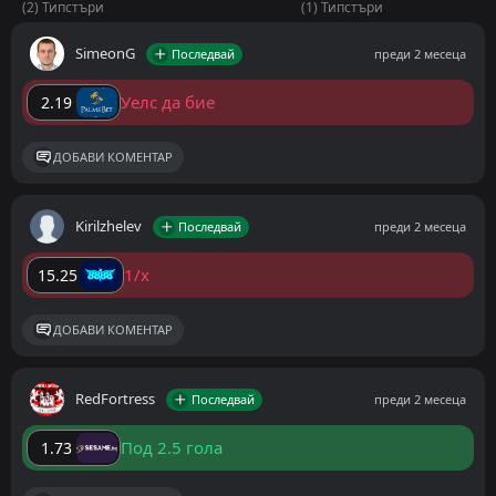
(2) Типстъри
(1) Типстъри
SimeonG
Последвай
преди 2 месеца
Уелс да бие
2.19
ДОБАВИ КОМЕНТАР
Kirilzhelev
Последвай
преди 2 месеца
1/x
15.25
ДОБАВИ КОМЕНТАР
RedFortress
Последвай
преди 2 месеца
Под 2.5 гола
1.73