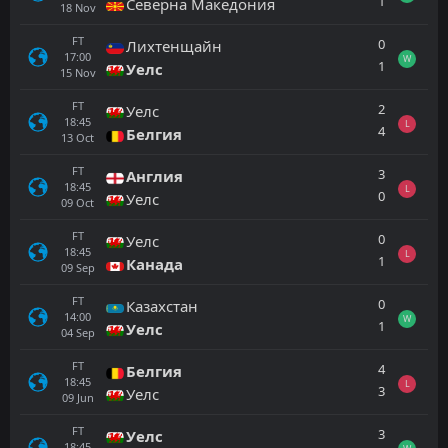
1
Северна Македония
18
Nov
FT
0
Лихтенщайн
17:00
W
1
Уелс
15
Nov
FT
2
Уелс
18:45
L
4
Белгия
13
Oct
FT
3
Англия
18:45
L
0
Уелс
09
Oct
FT
0
Уелс
18:45
L
1
Канада
09
Sep
FT
0
Казахстан
14:00
W
1
Уелс
04
Sep
FT
4
Белгия
18:45
L
3
Уелс
09
Jun
FT
3
Уелс
18:45