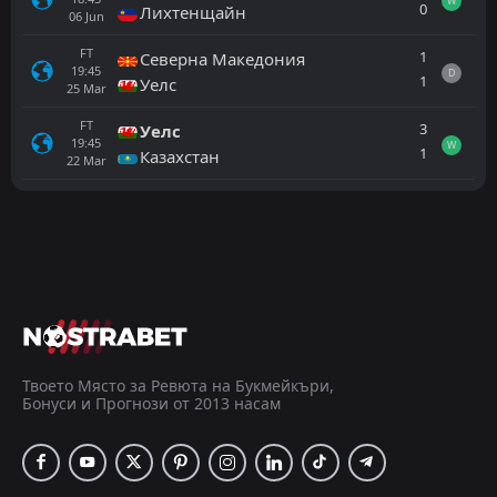
W
0
Лихтенщайн
06
Jun
FT
1
Северна Македония
19:45
D
1
Уелс
25
Mar
FT
3
Уелс
19:45
W
1
Казахстан
22
Mar
Всички
Домакин
Гост
Кот д'Ивоар
16:00
23
Sep
Гана
FT
1
Колумбия
01:30
L
0
Гана
Твоето Място за Ревюта на Букмейкъри,
04
Jul
Бонуси и Прогнози от 2013 насам
FT
2
Хърватия
21:00
L
1
Гана
27
Jun