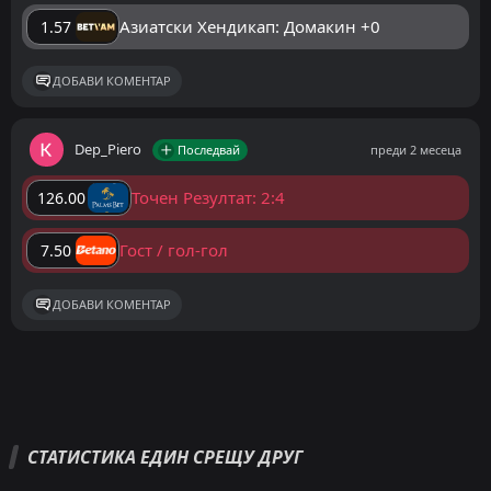
Азиатски Хендикап: Домакин +0
1.57
ДОБАВИ КОМЕНТАР
Dep_Piero
Последвай
преди 2 месеца
Точен Резултат: 2:4
126.00
Гост / гол-гол
7.50
ДОБАВИ КОМЕНТАР
СТАТИСТИКА ЕДИН СРЕЩУ ДРУГ