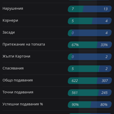
Нарушения
7
13
Корнери
5
4
Засади
0
4
Притежание на топката
67%
33%
Жълти Картони
0
2
Спасявания
5
2
Общо подавания
622
307
Точни подавания
561
245
Успешни подавания %
90%
80%