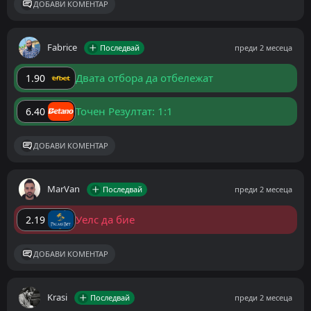
ДОБАВИ КОМЕНТАР
Fabrice
Последвай
преди 2 месеца
Двата отбора да отбележат
1.90
Точен Резултат: 1:1
6.40
ДОБАВИ КОМЕНТАР
MarVan
Последвай
преди 2 месеца
Уелс да бие
2.19
ДОБАВИ КОМЕНТАР
Krasi
Последвай
преди 2 месеца