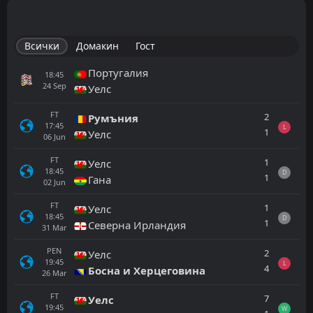
Всички
Домакин
Гост
Португалия
18:45
24
Sep
Уелс
FT
2
Румъния
17:45
L
1
Уелс
06
Jun
FT
1
Уелс
18:45
D
1
Гана
02
Jun
FT
1
Уелс
18:45
D
1
Северна Ирландия
31
Mar
PEN
2
Уелс
19:45
L
4
Босна и Херцеговина
26
Mar
FT
7
Уелс
19:45
W