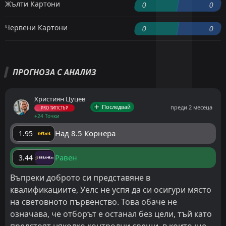
Жълти Картони
0
0
Червени Картони
0
0
ПРОГНОЗА С АНАЛИЗ
Християн Цуцев
Последвай
преди 2 месеца
PRO ТИПСТЪР
+24 Точки
Над 8.5 Корнера
1.95
Равен
3.44
Въпреки доброто си представяне в
квалификациите, Уелс не успя да си осигури място
на световното първенство. Това обаче не
означава, че отборът е останал без цели, тъй като