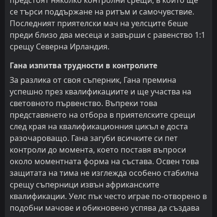
предстоят няколко контролни срещи, в които ще
се търси поддържане на ритъм и самочувствие.
Последният приятелски мач на уелсците беше
преди близо два месеца и завърши с равенство 1:1
срещу Северна Ирландия.
Гана изпитва трудности в контролите
За разлика от своя съперник, Гана премина
успешно през квалификациите и ще участва на
световното първенство. Въпреки това
представянето на отбора в приятелските срещи
след края на квалификационния цикъл е доста
разочароващо. Гана загуби всичките си пет
контроли до момента, което поставя въпроси
около моментната форма на състава. Освен това
защитата на тима не изглежда особено стабилна
срещу съперници извън африканските
квалификации. Уелс пък често играе по-отворено в
подобни мачове и обикновено успява да създава