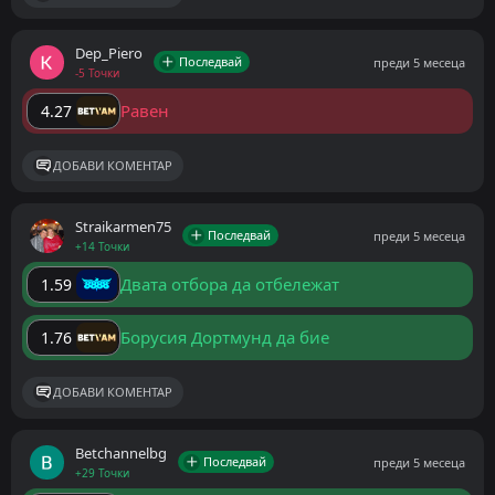
Dep_Piero
Последвай
преди 5 месеца
-5 Точки
Равен
4.27
ДОБАВИ КОМЕНТАР
Straikarmen75
Последвай
преди 5 месеца
+14 Точки
Двата отбора да отбележат
1.59
Борусия Дортмунд да бие
1.76
ДОБАВИ КОМЕНТАР
Betchannelbg
Последвай
преди 5 месеца
+29 Точки