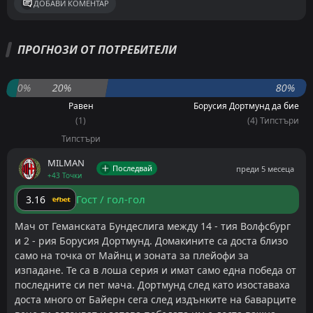
ДОБАВИ КОМЕНТАР
ПРОГНОЗИ ОТ ПОТРЕБИТЕЛИ
0%
20%
80%
Равен
Борусия Дортмунд да бие
(1)
(4) Типстъри
Типстъри
MILMAN
Последвай
преди 5 месеца
+43 Точки
Гост / гол-гол
3.16
Мач от Геманската Бундеслига между 14 - тия Волфсбург
и 2 - рия Борусия Дортмунд. Домакините са доста близо
само на точка от Майнц и зоната за плейофи за
изпадане. Те са в лоша серия и имат само една победа от
последните си пет мача. Дортмунд след като изоставаха
доста много от Байерн сега след издънките на баварците