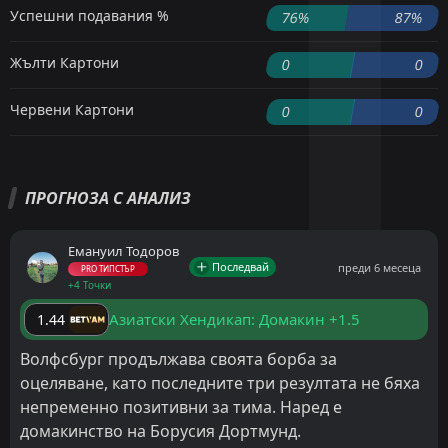
Успешни подавания %
76%
87%
Жълти Картони
0
0
Червени Картони
0
0
ПРОГНОЗА С АНАЛИЗ
Емануил Тодоров
Последвай
преди 6 месеца
PRO ТИПСТЪР
+4 Точки
Азиатски Хендикап: Домакин +1.5
1.44
Волфсбург продължава своята борба за
оцеляване, като последните три резултата не бяха
непременно позитивни за тима. Наред е
домакинство на Борусия Дортмунд.