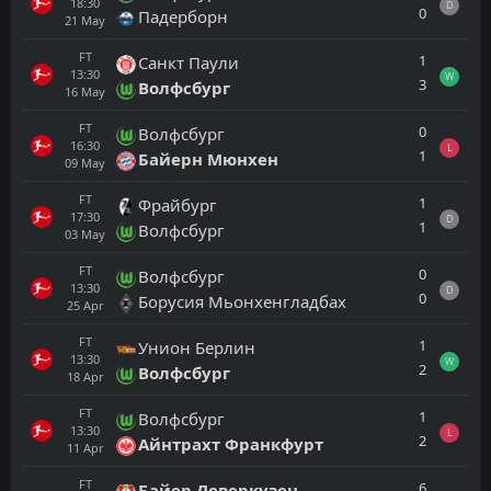
18:30
D
0
Падерборн
21
May
FT
1
Санкт Паули
13:30
W
3
Волфсбург
16
May
FT
0
Волфсбург
16:30
L
1
Байерн Мюнхен
09
May
FT
1
Фрайбург
17:30
D
1
Волфсбург
03
May
FT
0
Волфсбург
13:30
D
0
Борусия Мьонхенгладбах
25
Apr
FT
1
Унион Берлин
13:30
W
2
Волфсбург
18
Apr
FT
1
Волфсбург
13:30
L
2
Айнтрахт Франкфурт
11
Apr
FT
6
Байер Леверкузен