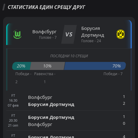
СТАТИСТИКА ЕДИН СРЕЩУ ДРУГ
Борусия
Волфсбург
VS
Дортмунд
Голове - 7
Голове - 24
ПОСЛЕДНИ 10 СРЕЩИ
20%
10%
70%
Победи -
Равенства -
Победи - 7
2
1
FT
1
Волфсбург
16:30
2
Борусия Дортмунд
07
фев
FT
1
Борусия Дортмунд
20:30
0
Волфсбург
21
сеп
FT
4
Борусия Дортмунд