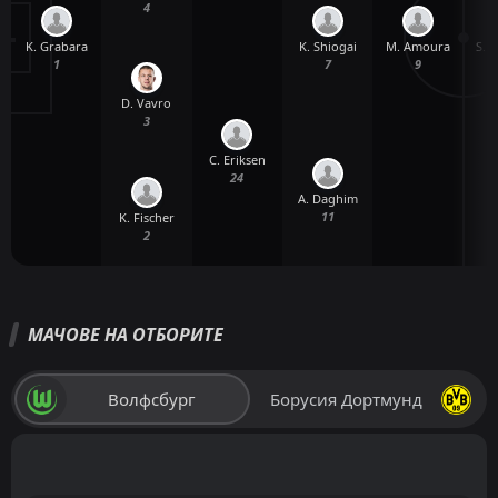
4
K. Grabara
M. Amoura
S. 
K. Shiogai
1
9
7
D. Vavro
3
C. Eriksen
24
A. Daghim
11
K. Fischer
2
МАЧОВЕ НА ОТБОРИТЕ
Волфсбург
Борусия Дортмунд