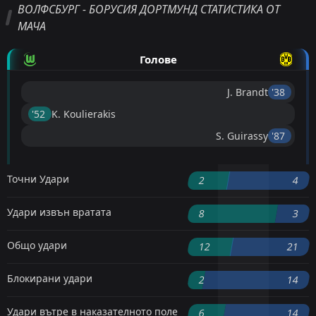
ВОЛФСБУРГ - БОРУСИЯ ДОРТМУНД СТАТИСТИКА ОТ
МАЧА
Голове
J. Brandt
'38 ︎
'52 ︎
K. Koulierakis
S. Guirassy
'87 ︎
Точни Удари
2
4
Удари извън вратата
8
3
Общо удари
12
21
Блокирани удари
2
14
Удари вътре в наказателното поле
6
14