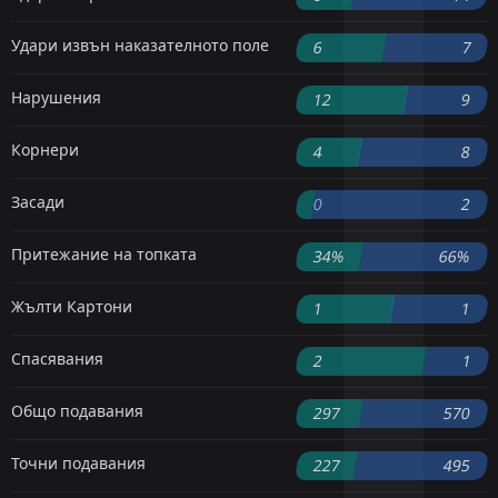
Удари извън наказателното поле
6
7
Нарушения
12
9
Корнери
4
8
Засади
0
2
Притежание на топката
34%
66%
Жълти Картони
1
1
Спасявания
2
1
Общо подавания
297
570
Точни подавания
227
495