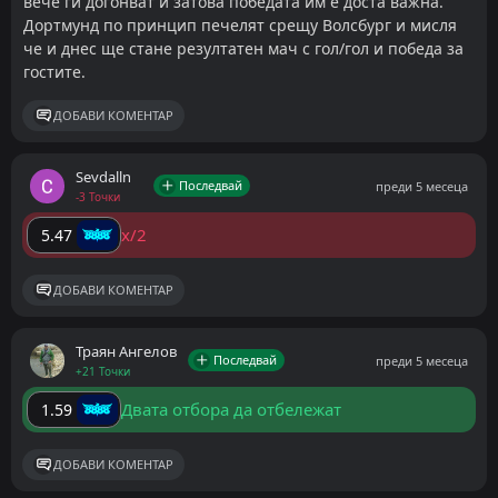
вече ги догонват и затова победата им е доста важна.
Дортмунд по принцип печелят срещу Волсбург и мисля
че и днес ще стане резултатен мач с гол/гол и победа за
гостите.
ДОБАВИ КОМЕНТАР
Sevdalln
Последвай
преди 5 месеца
-3 Точки
x/2
5.47
ДОБАВИ КОМЕНТАР
Траян Ангелов
Последвай
преди 5 месеца
+21 Точки
Двата отбора да отбележат
1.59
ДОБАВИ КОМЕНТАР