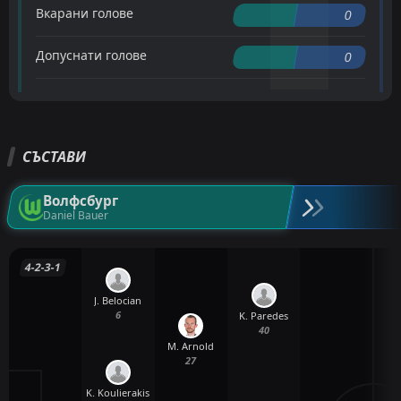
Вкарани голове
0
Допуснати голове
0
СЪСТАВИ
Волфсбург
Daniel Bauer
4-2-3-1
J. Belocian
6
K. Paredes
40
M. Arnold
27
K. Koulierakis