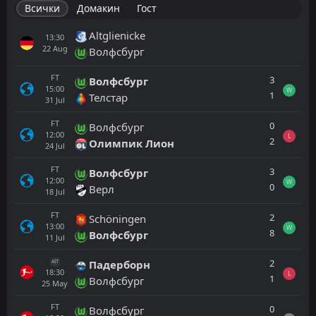
Всички
Домакин
Гост
Altglienicke
13:30
22
Aug
Волфсбург
FT
3
Волфсбург
15:00
W
1
Телстар
31
Jul
FT
0
Волфсбург
12:00
L
2
Олимпик Лион
24
Jul
FT
3
Волфсбург
12:00
W
0
Верл
18
Jul
FT
2
Schöningen
13:00
W
8
Волфсбург
11
Jul
2
Падерборн
AET
18:30
L
1
Волфсбург
25
May
FT
0
Волфсбург