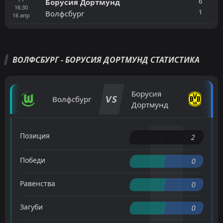
6
Борусия Дортмунд
16:30
1
Волфсбург
16
апр
ВОЛФСБУРГ - БОРУСИЯ ДОРТМУНД СТАТИСТИКА
Борусия
VS
Волфсбург
Дортмунд
Позиция
2
Победи
0
Равенства
0
Загуби
0