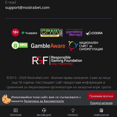
E-mail
support@nostrabet.com
18+
©2013 - 2026 Nostrabet.com - Всички пpaвa зaпaзeни. Само за лица
над 18 години. Настоящият сайт предоставя информация и
сравнения за лицензирани организатори на хазартни игри. Целта
на съдържанието е да подпомогне информирания избор на
Приемам всички
потребителите. Хазартът носи риск от развиване на зависимост.
Използвайки този сайт, вие се съгласявате с
Играйте отговорно!
нашата
Политика за Бисквитките
Предпочитания
ПРОГНОЗИ
МАЧОВЕ ДНЕС
ПОЛЕЗНО
НОВИ БОНУСИ