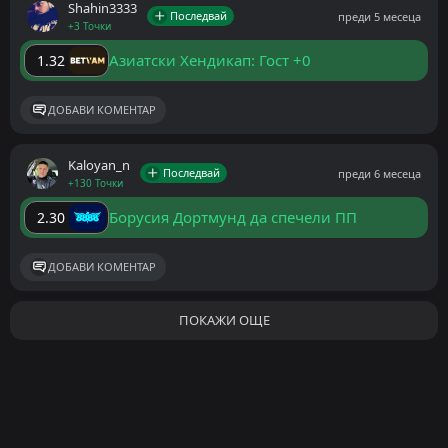
Shahin3333
Последвай
преди 5 месеца
+3 Точки
Азиатски Хендикап: Гост +0
1.32
ДОБАВИ КОМЕНТАР
Kaloyan_n
Последвай
преди 6 месеца
+130 Точки
Борусия Дортмунд да спечели ПП
2.30
ДОБАВИ КОМЕНТАР
ПОКАЖИ ОЩЕ