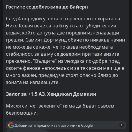
Гостите се доближиха до Байерн
След 4 поредни успеха в първенството хората на
Нико Ковач вече са на 6 пункта от убедителния
водач, който допусна две поредни изненадващи
грешки. Самият Дортмунд обаче по никакъв начин
не може да се каже, че показва необходимата
стабилност, за да му се доверим при тази визита
прекалено. "Вълците" изглеждаха по-добре пред
своите фенове напоследък и за тях всеки мач ще е
много важен, предвид че стоят опасно близо до
зоната на изпадащите.
Залог за +1.5 АЗ. Хендикап Домакин
Мисля си, че "зелените" няма да бъдат съвсем
безпомощни.
Добави като предпочитан източник в Google