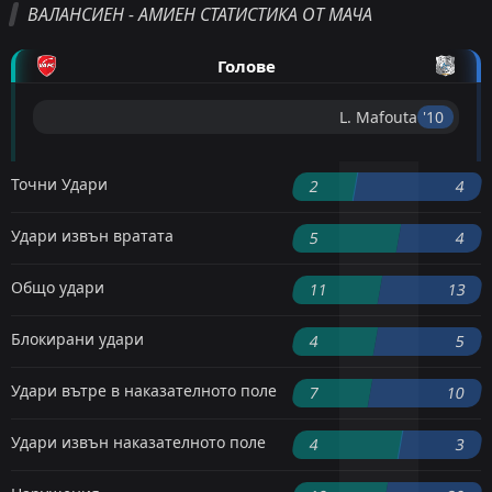
ВАЛАНСИЕН - АМИЕН СТАТИСТИКА ОТ МАЧА
Голове
L. Mafouta
'10 ︎
Точни Удари
2
4
Удари извън вратата
5
4
Общо удари
11
13
Блокирани удари
4
5
Удари вътре в наказателното поле
7
10
Удари извън наказателното поле
4
3