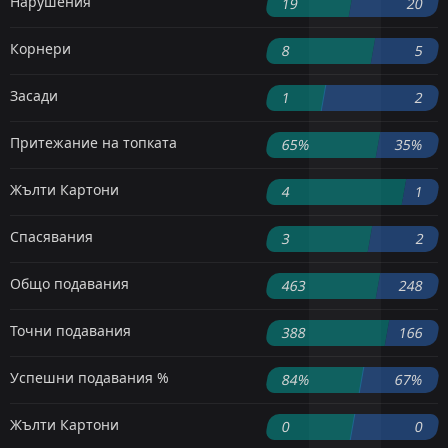
Нарушения
19
20
Корнери
8
5
Засади
1
2
Притежание на топката
65%
35%
Жълти Картони
4
1
Спасявания
3
2
Общо подавания
463
248
Точни подавания
388
166
Успешни подавания %
84%
67%
Жълти Картони
0
0