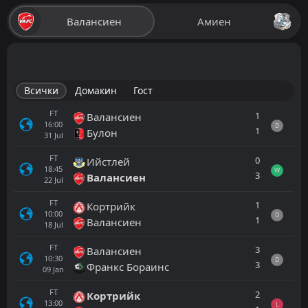
Валансиен
Амиен
Всички
Домакин
Гост
FT
1
Валансиен
16:00
D
1
Булон
31
Jul
FT
0
Ийстлей
18:45
W
3
Валансиен
22
Jul
FT
1
Кортрийк
10:00
D
1
Валансиен
18
Jul
FT
3
Валансиен
10:30
D
3
Франкс Бораинс
09
Jan
FT
2
Кортрийк
13:00
L