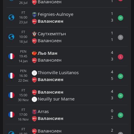
1
Валансиен
26
Jul
FT
1
Feignies-Aulnoye
16:00
W
3
Валансиен
23
Jul
FT
1
Саутхемптън
10:00
D
1
Валансиен
18
Jul
PEN
4
Льо Ман
19:45
L
3
Валансиен
14
Jan
PEN
4
Thionville Lusitanos
16:30
W
5
Валансиен
22
Dec
FT
4
Валансиен
15:00
W
3
Neuilly sur Marne
30
Nov
FT
0
Arras
17:00
W
2
Валансиен
16
Nov
FT
2
Валансиен
15:30