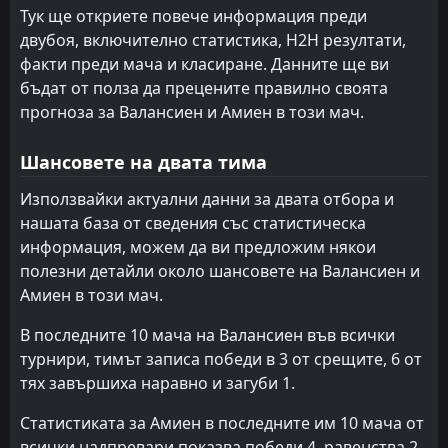
По ФК
По ФК
13
13
0
0
0
0
0
0
0
0
0
0
Тук ще откриете повече информация преди
двубоя, включително статистика, H2H резултати,
Лавал
Лавал
12
12
0
0
0
0
0
0
0
0
0
0
факти преди мача и класиране. Данните ще ви
Монпелие
Монпелие
10
10
0
0
0
0
0
0
0
0
0
0
бъдат от полза да прецените правилно своята
прогноза за Валансиен и Амиен в този мач.
Метц
Метц
2
2
0
0
0
0
0
0
0
0
0
0
Шансовете на двата тима
Гингам
Гингам
9
9
0
0
0
0
0
0
0
0
0
0
Използвайки актуални данни за двата отбора и
Дижон
Дижон
8
8
0
0
0
0
0
0
0
0
0
0
нашата база от сведения със статистическа
Клермон Фут
Клермон Фут
7
7
0
0
0
0
0
0
0
0
0
0
информация, можем да ви предложим някои
полезни детайли около шансовете на Валансиен и
Булон
Булон
6
6
0
0
0
0
0
0
0
0
0
0
Амиен в този мач.
Сент Етиен
Сент Етиен
5
5
0
0
0
0
0
0
0
0
0
0
В последните 10 мача на Валансиен във всички
Нант
Нант
4
4
0
0
0
0
0
0
0
0
0
0
турнири, тимът записа победи в 3 от срещите, 6 от
тях завършиха наравно и загуби 1.
Нанси
Нанси
3
3
0
0
0
0
0
0
0
0
0
0
Статистиката за Амиен в последните им 10 мача от
Ред Стар
Ред Стар
18
18
0
0
0
0
0
0
0
0
0
0
всички надпревари показва победи 4, равенства 2