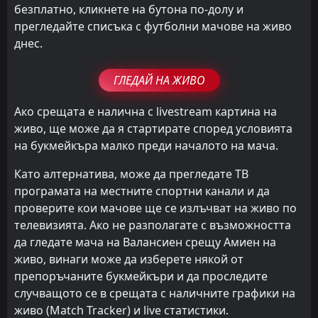
безплатно, кликнете на бутона по-долу и
прегледайте списъка с футболни мачове на живо
днес.
ГЛЕДАЙ НА ЖИВО
Ако срещата е налична с livestream картина на
живо, ще може да я стартирате според условията
на букмейкъра малко преди началото на мача.
Като алтернатива, може да прегледате ТВ
програмата на местните спортни канали и да
проверите кои мачове ще се излъчват на живо по
телевизията. Ако не разполагате с възможността
да гледате мача на Валансиен срещу Амиен на
живо, винаги може да изберете някой от
препоръчаните букмейкъри и да проследите
случващото се в срещата с наличните графики на
живо (Match Tracker) и live статистики.