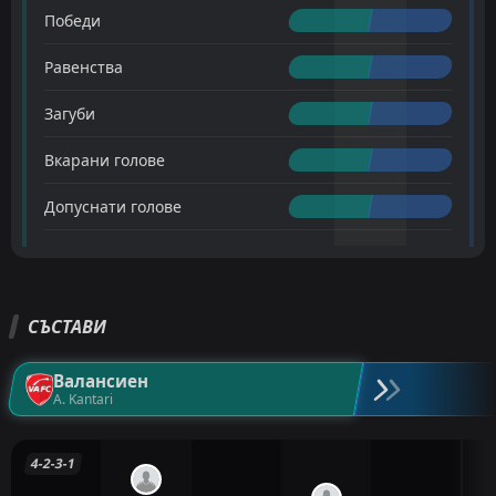
Победи
Равенства
Загуби
Вкарани голове
Допуснати голове
СЪСТАВИ
Валансиен
A. Kantari
4-2-3-1