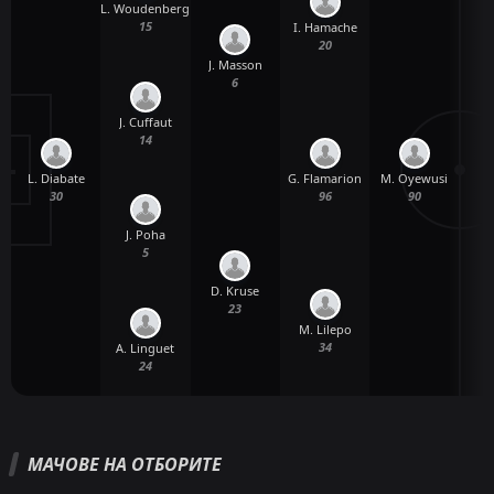
L. Woudenberg
15
I. Hamache
20
J. Masson
L
6
J. Cuffaut
14
L. Diabate
M. Oyewusi
G. Flamarion
30
90
96
J. Poha
5
D. Kruse
A
23
M. Lilepo
34
A. Linguet
24
МАЧОВЕ НА ОТБОРИТЕ