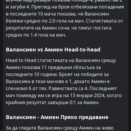
и загуби 4. Преглед на броя отбелязани попадения
в последните 10 мача показва, че Валансиен
бележи средно по 2.0 гола на мач. Статистиката от
резултатите на Амиен сочи, че тимът постига
средно по 1.4 гола на мач.
Валансиен vs Амиен Head-to-head
Head to Head статистиката на Валансиен срещу
Амиен показва 11 предишни сблъсъка за
последните 10 години. Броят на победите за
Валансиен в тези мачове е 1, докато Амиен е
спечелил 6 от тях. Равенствата са 4. Последният
мач помежду им се игра на 13 януари 2024, когато
крайния резултат завърши 0:1 за Амиен.
Валансиен - Амиен Пряко предаване
За да гледате Валансиен срещу Амиен на живо