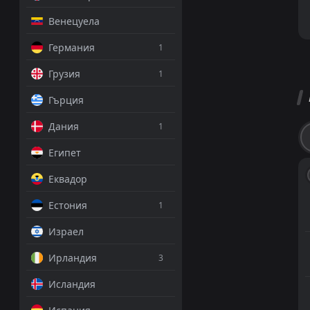
Венецуела
Германия
1
Грузия
1
Гърция
Дания
1
Египет
Еквадор
Естония
1
Израел
Ирландия
3
Исландия