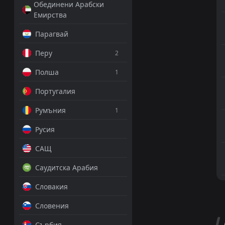
Обединени Арабски
Емирства
Парагвай
Перу
2
Полша
1
Португалия
Румъния
1
Русия
САЩ
Саудитска Арабия
Словакия
Словения
Сърбия