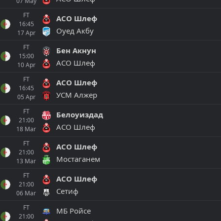
07
May
FT
АСО Шлеф
16:45
Оуед Акбу
17
Apr
FT
Бен Акнун
15:00
АСО Шлеф
10
Apr
FT
АСО Шлеф
16:45
УСМ Алжер
05
Apr
FT
Белоуиздад
21:00
АСО Шлеф
18
Mar
FT
АСО Шлеф
21:00
Мостаганем
13
Mar
FT
АСО Шлеф
21:00
Сетиф
06
Mar
FT
МБ Ройсе
21:00