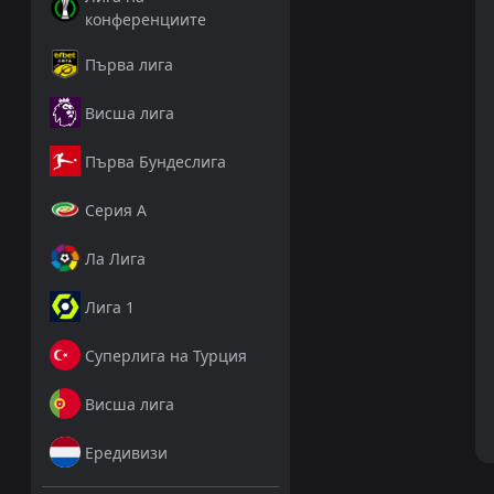
конференциите
Първа лига
Висша лига
Първа Бундеслига
Серия А
Ла Лига
Лига 1
Суперлига на Турция
Висша лига
Ередивизи