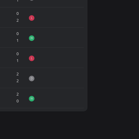
1
0
L
2
0
W
1
0
L
1
2
D
2
2
W
0
2
D
2