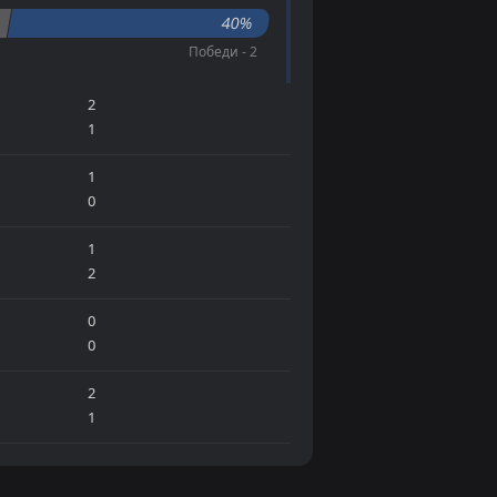
40%
Победи - 2
2
1
1
0
1
2
0
0
2
1