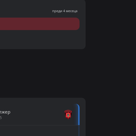
преди 4 месеца
лжер
5