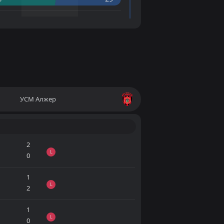
УСМ Алжер
2
L
0
1
L
2
1
L
0