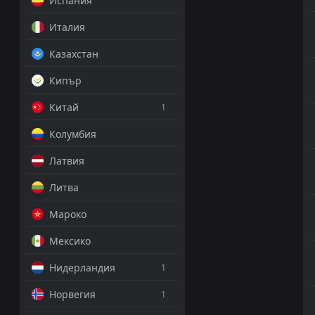
Испания
Италия
Казахстан
Кипър
Китай
1
Колумбия
Латвия
Литва
Мароко
Мексико
Нидерландия
1
Норвегия
1