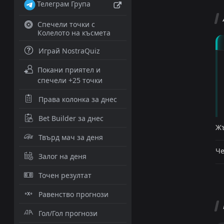
Телеграм Група
Спечели точки с
Колелото на късмета
Играй NostraQuiz
Покани приятел и
спечели +25 точки
Права колонка за днес
Bet Builder за днес
Жъ
Твърд мач за деня
Че
Залог на деня
Точен резултат
Равенство прогнози
Гол/Гол прогнози