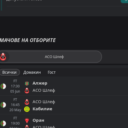
МАЧОВЕ НА ОТБОРИТЕ
АСО Шлеф
Всички
Домакин
Гост
FT
Алжер
17:30
АСО Шлеф
05
Jun
FT
АСО Шлеф
16:45
Кабилие
20
May
FT
Оран
19:00
АСО Шлеф