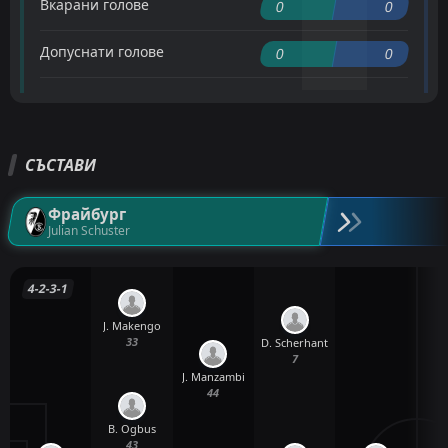
Вкарани голове
0
0
Допуснати голове
0
0
СЪСТАВИ
Фрайбург
Julian Schuster
4-2-3-1
J. Makengo
33
D. Scherhant
7
J. Manzambi
44
B. Ogbus
43