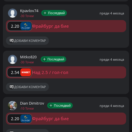
Kpavlov74
Последвай
преди 4 месеца
-30 Точки
Фрайбург да бие
2.20
ДОБАВИ КОМЕНТАР
Mitko820
Последвай
преди 4 месеца
-30 Точки
Над 2.5 / гол-гол
2.54
ДОБАВИ КОМЕНТАР
Dian Dimitrov
Последвай
преди 4 месеца
-10 Точки
Фрайбург да бие
2.20