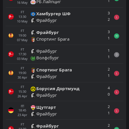
1
РБ Лайпциг
16
May
FT
3
Хамбургер ШФ
13:30
L
2
Фрайбург
10
May
FT
3
Фрайбург
19:00
W
1
Спортинг Брага
07
May
FT
1
Фрайбург
17:30
D
1
Волфсбург
03
May
FT
2
Спортинг Брага
19:00
L
1
Фрайбург
30
Apr
FT
4
Борусия Дортмунд
15:30
L
0
Фрайбург
26
Apr
2
Щутгарт
AET
18:45
L
1
Фрайбург
23
Apr
FT
2
Фрайбург
13:30