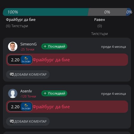
100%
0%
0%
Фрайбург да бие
Равен
(6) Типстъри
(0)
Типстъри
SimeonG
Последвай
преди 4 месеца
-25 Точки
Фрайбург да бие
2.20
ДОБАВИ КОМЕНТАР
Asenlv
Последвай
преди 4 месеца
-120 Точки
Фрайбург да бие
2.20
ДОБАВИ КОМЕНТАР