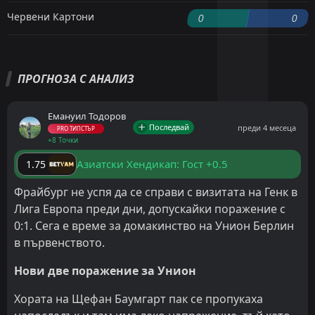
Червени Картони
0
0
ПРОГНОЗА С АНАЛИЗ
Емануил Тодоров
Последвай
преди 4 месеца
PRO ТИПСТЪР
+8 Точки
Азиатски Хендикап: Гост +0.5
1.75
Фрайбург не успя да се справи с визитата на Генк в
Лига Европа преди дни, допускайки поражение с
0:1. Сега е време за домакинство на Унион Берлин
в първенството.
Нови две поражение за Унион
Хората на Щефан Баумгарт пак се пропукаха