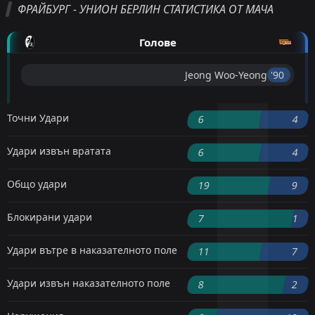
ФРАЙБУРГ - УНИОН БЕРЛИН СТАТИСТИКА ОТ МАЧА
Голове
Jeong Woo-Yeong
'90 ︎
Точни Удари
6
4
Удари извън вратата
6
4
Общо удари
19
9
Блокирани удари
7
1
Удари вътре в наказателното поле
11
7
Удари извън наказателното поле
8
2