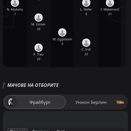
N. Atubolu
I. Matanović
A
L. Höler
1
31
9
M. Ginter
28
M. Eggestein
8
C. Irié
22
P. Treu
29
МАЧОВЕ НА ОТБОРИТЕ
Фрайбург
Унион Берлин