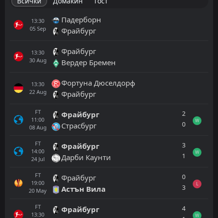
Всички
Домакин
Гост
Падерборн
13:30
05
Sep
Фрайбург
Фрайбург
13:30
30
Aug
Вердер Бремен
Фортуна Дюселдорф
13:30
22
Aug
Фрайбург
FT
2
Фрайбург
11:00
W
0
Страсбург
08
Aug
FT
3
Фрайбург
14:00
W
1
Дарби Каунти
24
Jul
FT
0
Фрайбург
19:00
L
3
Астън Вила
20
May
FT
4
Фрайбург
13:30
W