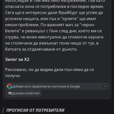
напоследък и там има леко напрежение, тъй като
опасната зона се поприближи в последно време.
Сега ще е интересно дали Фрайбург ще успее да
усложни нещата, или пък и "орлите" ще имат
някои проблеми. По-важният мач за "черно-
белите" е реваншът с Генк след дни, което ми се
струва, че може евентуално да спомогне каузата
на столичани да измъкнат поне нещо от тук, в
битката за отдалечаване от дъното.
Залог за Х2
Рисковано, но да видим дали пък няма да се
получи.
Добави като предпочитан източник в Google
ДОБАВИ КОМЕНТАР
ПРОГНОЗИ ОТ ПОТРЕБИТЕЛИ