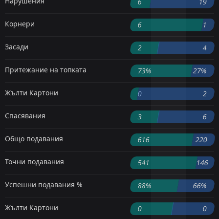
Нарушения
6
19
Корнери
6
1
Засади
2
4
Притежание на топката
73%
27%
Жълти Картони
0
2
Спасявания
3
6
Общо подавания
616
220
Точни подавания
541
146
Успешни подавания %
88%
66%
Жълти Картони
0
0