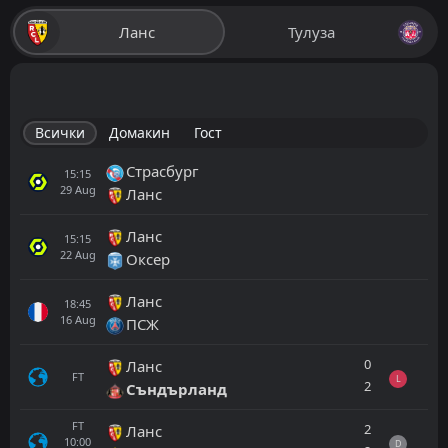
Ланс
Тулуза
Всички
Домакин
Гост
Страсбург
15:15
29
Aug
Ланс
Ланс
15:15
22
Aug
Оксер
Ланс
18:45
16
Aug
ПСЖ
0
Ланс
FT
L
2
Съндърланд
FT
2
Ланс
10:00
D