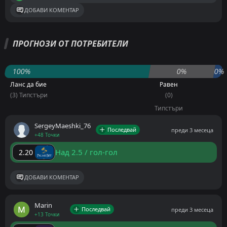
ДОБАВИ КОМЕНТАР
ПРОГНОЗИ ОТ ПОТРЕБИТЕЛИ
100%
0%
0%
Ланс да бие
Равен
(3) Типстъри
(0)
Типстъри
SergeyMaeshki_76
Последвай
преди 3 месеца
+48 Точки
Над 2.5 / гол-гол
2.20
ДОБАВИ КОМЕНТАР
Marin
Последвай
преди 3 месеца
+13 Точки