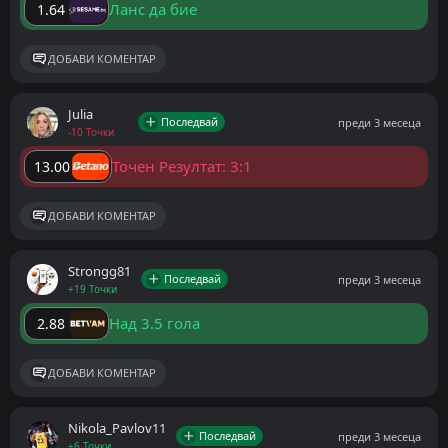
Ланс да бие
1.64
ДОБАВИ КОМЕНТАР
Julia
Последвай
преди 3 месеца
-10 Точки
Точен Резултат: 3:1
13.00
ДОБАВИ КОМЕНТАР
Strongg81
Последвай
преди 3 месеца
+19 Точки
Над 3.5 гола
2.88
ДОБАВИ КОМЕНТАР
Nikola_Pavlov11
Последвай
преди 3 месеца
+6 Точки