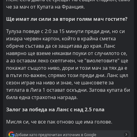
че за мач от Купата на Франция.
Ще имат ли сили за втори голям мач гостите?
Тулуза поведе с 2:0 за 15 минути преди дни, но си
изкара червен картон, който в крайна сметка
обрече състава да се защитава до края. Ланс
навярно ще вземе някакви поуки от случилото се,
а аз оставам леко скептичен, че "виолетовите" ще
покажат същото ниво, дори и този мач за тях да е
в пъти по-важен, спрямо този преди дни. Ланс цял
сезон играе на ниво и знае, че шансовете за
титлата в Лига 1 остават оскъдни. Затова купата би
била една страхотна награда.
Залог за победа на Ланс с над 2.5 гола
Мисля си, че все пак отново ще има голове.
Добави като предпочитан източник в Google