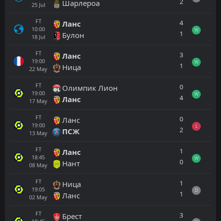
2
Шарлероа
25
Jul
FT
4
Ланс
10:00
W
1
Булон
18
Jul
FT
3
Ланс
19:00
W
1
Ница
22
May
FT
0
Олимпик Лион
19:00
W
4
Ланс
17
May
FT
0
Ланс
19:00
L
2
ПСЖ
13
May
FT
1
Ланс
18:45
W
0
Нант
08
May
FT
1
Ница
19:05
D
1
Ланс
02
May
FT
3
Брест