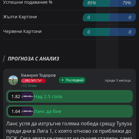
Успешни подавания %
85%
79%
Жълти Картони
0
0
Червени Картони
0
0
ПРОГНОЗА С АНАЛИЗ
Емануил Тодоров
Последвай
преди 3 месеца
PRO ТИПСТЪР
+15 Точки
Над 2.5 гола
1.82
Ланс да бие
1.64
Ланс успя да изтръгне голяма победа срещу Тулуза
преди дни в Лига 1, с която отново се приближи до
ПСЖ. Сега двата се срещат на същия стадион, само