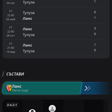
1
Тулуза
24
сеп
FT
0
Тулуза
22:00
1
Ланс
02
май
FT
3
Ланс
22:00
0
Тулуза
28
окт
FT
1
Ланс
21:00
0
Тулуза
14
мар
СЪСТАВИ
Ланс
Pierre Sage
3-4-2-1