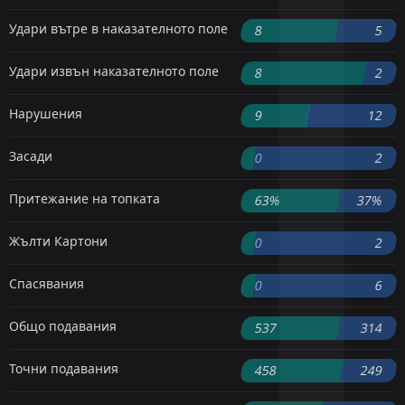
Удари вътре в наказателното поле
8
5
Удари извън наказателното поле
8
2
Нарушения
9
12
Засади
0
2
Притежание на топката
63%
37%
Жълти Картони
0
2
Спасявания
0
6
Общо подавания
537
314
Точни подавания
458
249