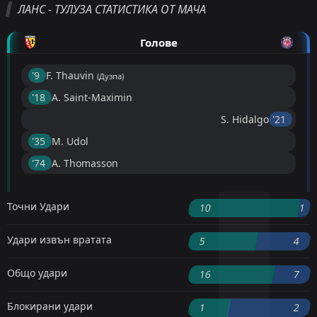
ЛАНС - ТУЛУЗА СТАТИСТИКА ОТ МАЧА
Голове
'9 ︎
F. Thauvin
(Дузпа)
'18 ︎
A. Saint-Maximin
S. Hidalgo
'21 ︎
'35 ︎
M. Udol
'74 ︎
A. Thomasson
Точни Удари
10
1
Удари извън вратата
5
4
Общо удари
16
7
Блокирани удари
1
2