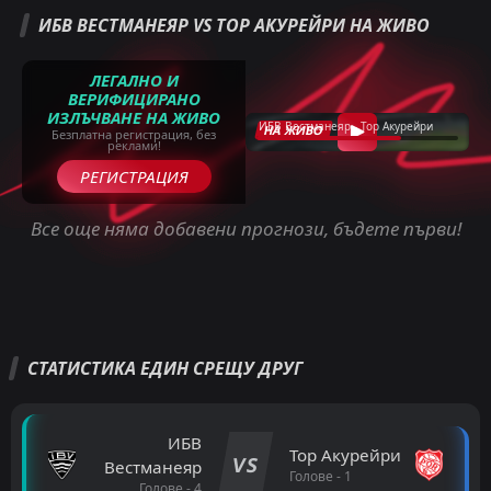
ИБВ ВЕСТМАНЕЯР VS ТОР АКУРЕЙРИ НА ЖИВО
ЛЕГАЛНО И
ВЕРИФИЦИРАНО
ИЗЛЪЧВАНЕ НА ЖИВО
ИБВ Вестманеяр - Тор Акурейри
НА ЖИВО
Безплатна регистрация, без
реклами!
РЕГИСТРАЦИЯ
Все още няма добавени прогнози, бъдете първи!
СТАТИСТИКА ЕДИН СРЕЩУ ДРУГ
ИБВ
Тор Акурейри
VS
Вестманеяр
Голове - 1
Голове - 4