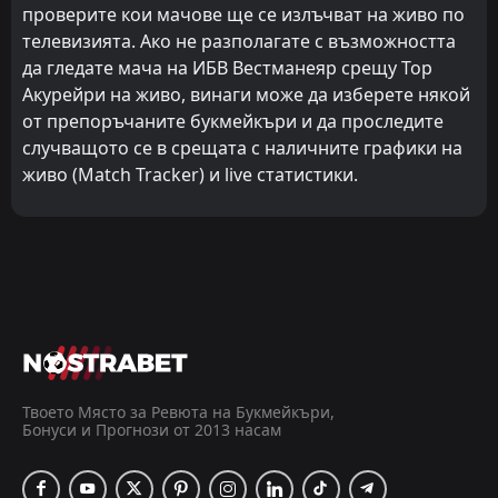
проверите кои мачове ще се излъчват на живо по
телевизията. Ако не разполагате с възможността
да гледате мача на ИБВ Вестманеяр срещу Тор
Акурейри на живо, винаги може да изберете някой
от препоръчаните букмейкъри и да проследите
случващото се в срещата с наличните графики на
живо (Match Tracker) и live статистики.
Твоето Място за Ревюта на Букмейкъри,
Бонуси и Прогнози от 2013 насам