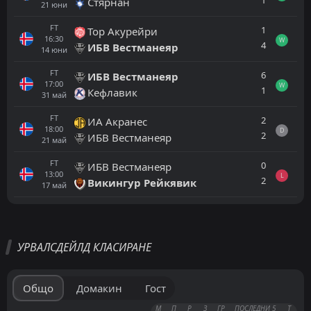
1
Стярнан
21
юни
FT
1
Тор Акурейри
16:30
W
4
ИБВ Вестманеяр
14
юни
FT
6
ИБВ Вестманеяр
17:00
W
1
Кефлавик
31
май
FT
2
ИА Акранес
18:00
D
2
ИБВ Вестманеяр
21
май
FT
0
ИБВ Вестманеяр
13:00
L
2
Викингур Рейкявик
17
май
Всички
Домакин
Гост
УРВАЛСДЕЙЛД КЛАСИРАНЕ
ИБВ Вестманеяр
16:00
30
авг
Тор Акурейри
Общо
Домакин
Гост
Стярнан
М
П
Р
З
ГР
ПОСЛЕДНИ 5
Т