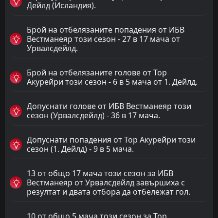
Дейлд (Исландия).
Брой на отбелязаните попадения от ИБВ
Вестманеяр този сезон - 27 в 17 мача от
Урвалсдейлд.
Брой на отбелязаните голове от Тор
Акурейри този сезон - 6 в 5 мача от 1. Дейлд.
Допуснати голове от ИБВ Вестманеяр този
сезон (Урвалсдейлд) - 36 в 17 мача.
Допуснати попадения от Тор Акурейри този
сезон (1. Дейлд) - 9 в 5 мача.
13 от общо 17 мача този сезон за ИБВ
Вестманеяр от Урвалсдейлд завършиха с
резултат и двата отбора да отбележат гол.
10 от общо 5 мача този сезон за Тор