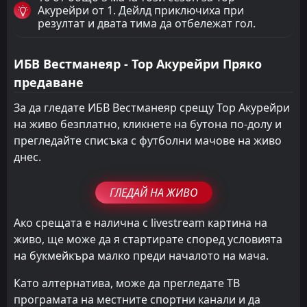
Акурейри от 1. Дейлд приключиха при
резултат и двата тима да отбележат гол.
ИБВ Вестманеяр - Тор Акурейри Пряко
предаване
За да гледате ИБВ Вестманеяр срещу Тор Акурейри
на живо безплатно, кликнете на бутона по-долу и
прегледайте списъка с футболни мачове на живо
днес.
ГЛЕДАЙ НА ЖИВО
Ако срещата е налична с livestream картина на
живо, ще може да я стартирате според условията
на букмейкъра малко преди началото на мача.
Като алтернатива, може да прегледате ТВ
програмата на местните спортни канали и да