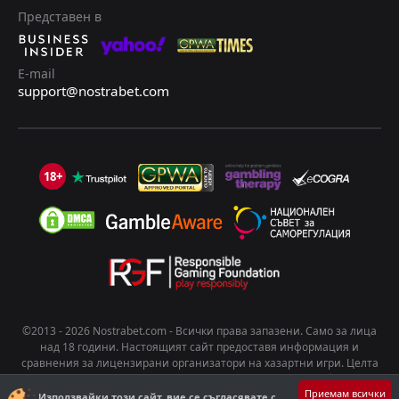
Представен в
E-mail
support@nostrabet.com
18+
©2013 - 2026 Nostrabet.com - Всички пpaвa зaпaзeни. Само за лица
над 18 години. Настоящият сайт предоставя информация и
сравнения за лицензирани организатори на хазартни игри. Целта
на съдържанието е да подпомогне информирания избор на
Приемам всички
потребителите. Хазартът носи риск от развиване на зависимост.
Използвайки този сайт, вие се съгласявате с