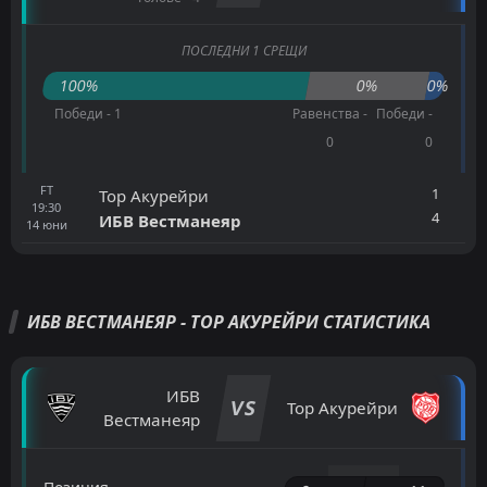
ПОСЛЕДНИ 1 СРЕЩИ
100%
0%
0%
Победи - 1
Равенства -
Победи -
0
0
FT
1
Тор Акурейри
19:30
4
ИБВ Вестманеяр
14
юни
ИБВ ВЕСТМАНЕЯР - ТОР АКУРЕЙРИ СТАТИСТИКА
ИБВ
VS
Тор Акурейри
Вестманеяр