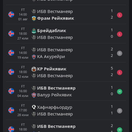
FT
1
ИБВ Вестманеяр
14:00
L
2
Фрам Рейкявик
01
авг
FT
1
Брейдаблик
18:00
L
0
ИБВ Вестманеяр
27
юли
FT
2
ИБВ Вестманеяр
14:00
D
2
КА Акурейри
19
юли
FT
5
КР Рейкявик
18:00
L
2
ИБВ Вестманеяр
12
юли
FT
1
ИБВ Вестманеяр
16:00
W
0
Валур Рейкявик
04
юли
FT
1
Хафнарфьордур
17:00
D
1
ИБВ Вестманеяр
28
юни
FT
2
ИБВ Вестманеяр
18:00
W