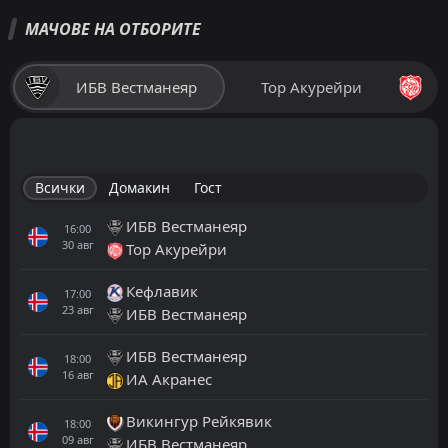
МАЧОВЕ НА ОТБОРИТЕ
ИБВ Вестманеяр
Тор Акурейри
Всички
Домакин
Гост
ИБВ Вестманеяр
16:00
30
авг
Тор Акурейри
Кефлавик
17:00
23
авг
ИБВ Вестманеяр
ИБВ Вестманеяр
18:00
16
авг
ИА Акранес
Викингур Рейкявик
18:00
09
авг
ИБВ Вестманеяр