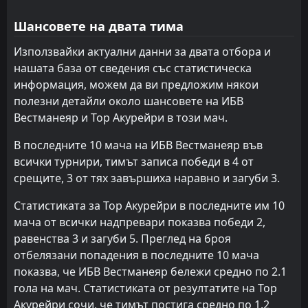
КА Акурейри
Тор Акурейри
10
11
8
8
2
1
1
2
5
5
7
5
Шансовете на двата тима
Използвайки актуални данни за двата отбора и
нашата база от сведения със статистическа
информация, можем да ви предложим някои
полезни детайли около шансовете на ИБВ
Вестманеяр и Тор Акурейри в този мач.
В последните 10 мача на ИБВ Вестманеяр във
всички турнири, тимът записа победи в 4 от
срещите, 3 от тях завършиха наравно и загуби 3.
Статистиката за Тор Акурейри в последните им 10
мача от всички надпревари показва победи 2,
равенства 3 и загуби 5. Преглед на броя
отбелязани попадения в последните 10 мача
показва, че ИБВ Вестманеяр бележи средно по 2.1
гола на мач. Статистиката от резултатите на Тор
Акурейри сочи, че тимът постига средно по 1.2