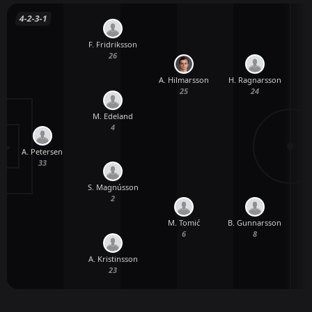
4-2-3-1
F. Fridriksson
26
A. Hilmarsson
H. Ragnarsson
25
24
M. Edeland
4
A. Petersen
33
S. Magnússon
2
M. Tomić
B. Gunnarsson
6
8
A. Kristinsson
23