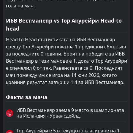
гола на мач.
ИБВ Вестманеяр vs Тор Акурейри Head-to-
head
Head to Head статистиката на ИБВ Вестманеяр
срещу Тор Акурейри показва 1 предишни сблъсъка
за последните 0 години. Броят на победите за ИБВ
Вестманеяр в тези мачове е 1, докато Тор Акурейри
е спечелил 0 от тях. Равенствата са 0. Последният
мач помежду им се игра на 14 юни 2026, когато
крайния резултат завърши 1:4 за ИБВ Вестманеяр.
Факти за мача
ИБВ Вестманеяр заема 9 място в шампионата
на Исландия - Урвалсдейлд.
Тор Акурейри е 5 в текущото класиране на 1.