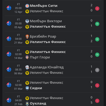
FT
2
Мелбърн Сити
05:00
L
0
Уелингтън Финикс
12
Apr
FT
0
Мелбърн Виктори
05:00
W
1
Уелингтън Финикс
05
Apr
FT
1
Бризбейн Роар
04:00
W
2
Уелингтън Финикс
21
Mar
FT
2
Уелингтън Финикс
02:00
W
0
Пърт Глори
14
Mar
FT
1
Аделаида Юнайтед
08:35
D
1
Уелингтън Финикс
06
Mar
FT
0
Уелингтън Финикс
02:00
L
1
Сидни
01
Mar
FT
0
Уелингтън Финикс
04:00
L
5
Оукланд
21
Feb