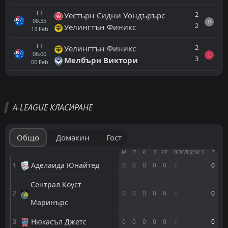
FT
2
Уестърн Сидни Уондърърс
08:35
D
2
Уелингтън Финикс
13
Feb
FT
2
Уелингтън Финикс
06:00
L
3
Мелбърн Виктори
06
Feb
Всички
Домакин
Гост
A-LEAGUE КЛАСИРАНЕ
Сидни
08:40
06
Nov
Сентрал Коуст Маринърс
Общо
Домакин
Гост
Мелбърн Сити
М
П
Р
З
ГР
ПОСЛЕДНИ 5
Т
06:00
31
Oct
Сидни
Аделаида Юнайтед
1
0
0
0
0
0
0
Сентрал Коуст
Сидни
04:00
2
0
0
0
0
0
0
25
Oct
Аделаида Юнайтед
Маринърс
Сидни
Нюкасъл Джетс
3
09:00
0
0
0
0
0
0