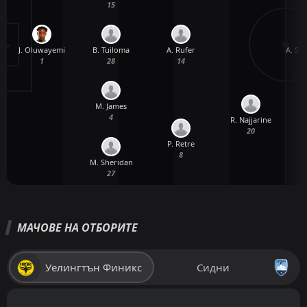
15
J. Oluwayemi
B. Tuiloma
A. St
A. Rufer
1
28
14
M. James
4
R. Najjarine
20
P. Retre
8
M. Sheridan
27
МАЧОВЕ НА ОТБОРИТЕ
Уелингтън Финикс
Сидни