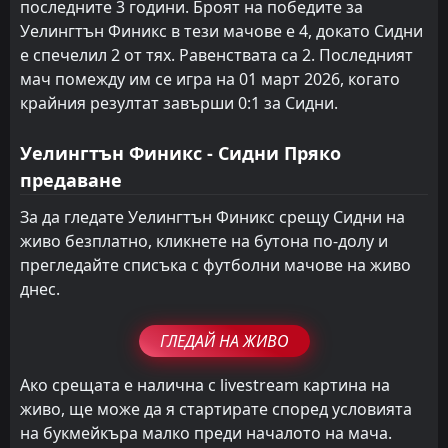
последните 3 години. Броят на победите за
Уелингтън Финикс в тези мачове е 4, докато Сидни
е спечелил 2 от тях. Равенствата са 2. Последният
мач помежду им се игра на 01 март 2026, когато
крайния резултат завърши 0:1 за Сидни.
Уелингтън Финикс - Сидни Пряко
предаване
За да гледате Уелингтън Финикс срещу Сидни на
живо безплатно, кликнете на бутона по-долу и
прегледайте списъка с футболни мачове на живо
днес.
ГЛЕДАЙ НА ЖИВО
Ако срещата е налична с livestream картина на
живо, ще може да я стартирате според условията
на букмейкъра малко преди началото на мача.