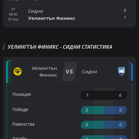
FT
0
Сидни
08:00
1
Уелингтън Финикс
07
яну
УЕЛИНГТЪН ФИНИКС - СИДНИ СТАТИСТИКА
Уелингтън
VS
Сидни
Финикс
Позиция
7
6
Победи
0
0
Равенства
0
0
Загуби