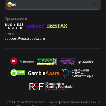
BG
Представен в
E-mail
support@nostrabet.com
18+
©2013 - 2026 Nostrabet.com - Всички пpaвa зaпaзeни. Само за лица