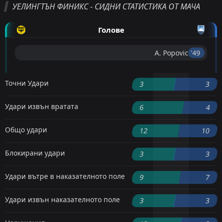
УЕЛИНГТЪН ФИНИКС - СИДНИ СТАТИСТИКА ОТ МАЧА
Голове
A. Popovic
'49 ︎
Точни Удари
3
3
Удари извън вратата
6
4
Общо удари
12
10
Блокирани удари
3
3
Удари вътре в наказателното поле
9
7
Удари извън наказателното поле
3
3