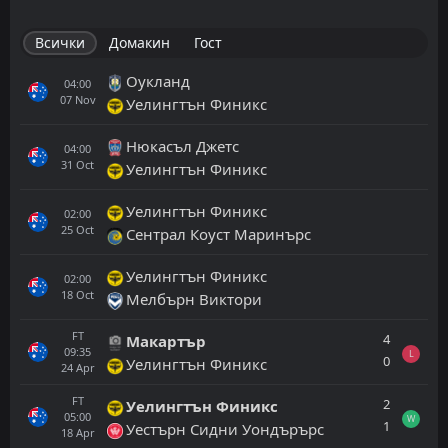
Всички
Домакин
Гост
Оукланд
04:00
07
Nov
Уелингтън Финикс
Нюкасъл Джетс
04:00
31
Oct
Уелингтън Финикс
Уелингтън Финикс
02:00
25
Oct
Сентрал Коуст Маринърс
Уелингтън Финикс
02:00
18
Oct
Мелбърн Виктори
FT
4
Макартър
09:35
L
0
Уелингтън Финикс
24
Apr
FT
2
Уелингтън Финикс
05:00
W
1
Уестърн Сидни Уондърърс
18
Apr