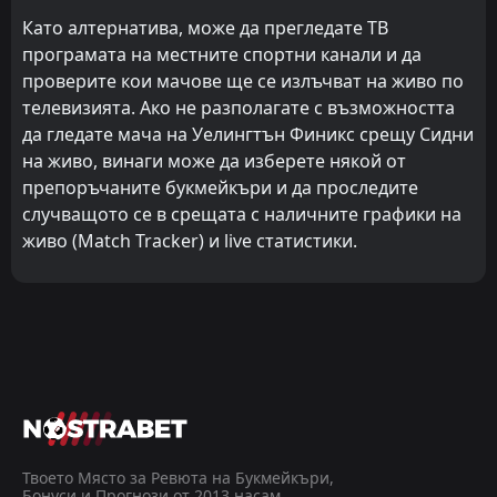
Като алтернатива, може да прегледате ТВ
програмата на местните спортни канали и да
проверите кои мачове ще се излъчват на живо по
телевизията. Ако не разполагате с възможността
да гледате мача на Уелингтън Финикс срещу Сидни
на живо, винаги може да изберете някой от
препоръчаните букмейкъри и да проследите
случващото се в срещата с наличните графики на
живо (Match Tracker) и live статистики.
Твоето Място за Ревюта на Букмейкъри,
Бонуси и Прогнози от 2013 насам