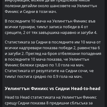
полезни детайли около шансовете на Уелингтън
Финикс и Сидни в този мач.
В последните 10 мача на Уелингтън Финикс във
всички турнири, тимът записа победи в 4 от
срещите, 2 от тях завършиха наравно и загуби 4.
Статистиката за Сидни в последните им 10 мача от
всички надпревари показва победи 2, равенства 6
и загуби 2. Преглед на броя отбелязани попадения
в последните 10 мача показва, че Уелингтън
Финикс бележи средно по 1.0 гола на мач.
Статистиката от резултатите на Сидни сочи, че
тимът постига средно по 0.9 гола на мач.
Уелингтън Финикс vs Сидни Head-to-head
Head to Head статистиката на Уелингтън Финикс
срещу Сидни показва 8 предишни сблъсъка за