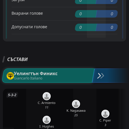
0
0
Вкарани голове
0
0
Допуснати голове
0
0
СЪСТАВИ
Уелингтън Финикс
Giancarlo Italiano
5-3-2
C. Armiento
11
K. Nagasawa
25
C. Piper
3
I. Hughes