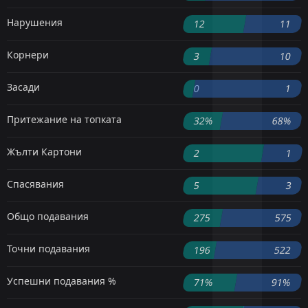
Нарушения
12
11
Корнери
3
10
Засади
0
1
Притежание на топката
32%
68%
Жълти Картони
2
1
Спасявания
5
3
Общо подавания
275
575
Точни подавания
196
522
Успешни подавания %
71%
91%