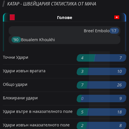
КАТАР - ШВЕЙЦАРИЯ СТАТИСТИКА ОТ МАЧА
Голове
Breel Embolo
'17 ︎
'90 ︎
Boualem Khoukhi
Точни Удари
4
7
Удари извън вратата
3
10
Общо удари
7
26
Блокирани удари
0
9
Удари вътре в наказателното поле
5
18
Удари извън наказателното поле
2
8