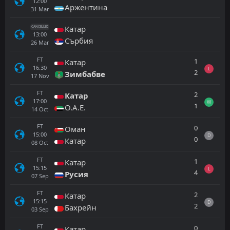
12:00
Аржентина
31
Mar
Катар
CANCELLED
13:00
Сърбия
26
Mar
FT
1
Катар
16:30
L
2
Зимбабве
17
Nov
FT
2
Катар
17:00
W
1
О.А.Е.
14
Oct
FT
0
Оман
15:00
D
0
Катар
08
Oct
FT
1
Катар
15:15
L
4
Русия
07
Sep
FT
2
Катар
15:15
D
2
Бахрейн
03
Sep
FT
0
Катар