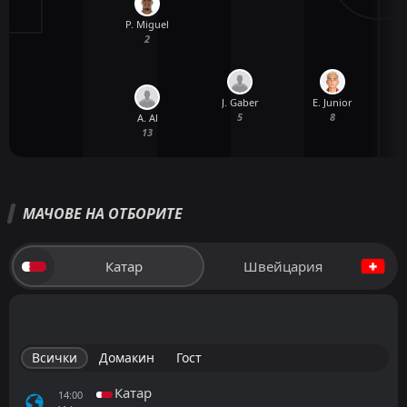
P. Miguel
2
J. Gaber
E. Junior
5
8
A. Al
13
МАЧОВЕ НА ОТБОРИТЕ
Катар
Швейцария
Всички
Домакин
Гост
Катар
14:00