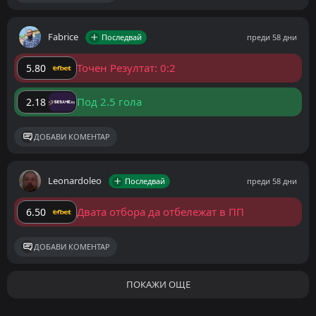
Fabrice
Последвай
преди 58 дни
Точен Резултат: 0:2
5.80
Под 2.5 гола
2.18
ДОБАВИ КОМЕНТАР
Leonardoleo
Последвай
преди 58 дни
Двата отбора да отбележат в ПП
6.50
ДОБАВИ КОМЕНТАР
ПОКАЖИ ОЩЕ