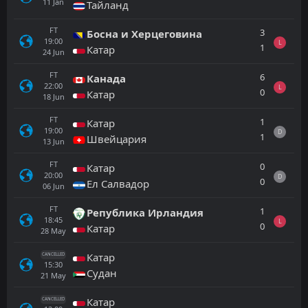
11
Jan
Тайланд
FT
3
Босна и Херцеговина
19:00
L
1
Катар
24
Jun
FT
6
Канада
22:00
L
0
Катар
18
Jun
FT
1
Катар
19:00
D
1
Швейцария
13
Jun
FT
0
Катар
20:00
D
0
Ел Салвадор
06
Jun
FT
1
Република Ирландия
18:45
L
0
Катар
28
May
Катар
CANCELLED
15:30
Судан
21
May
Катар
CANCELLED