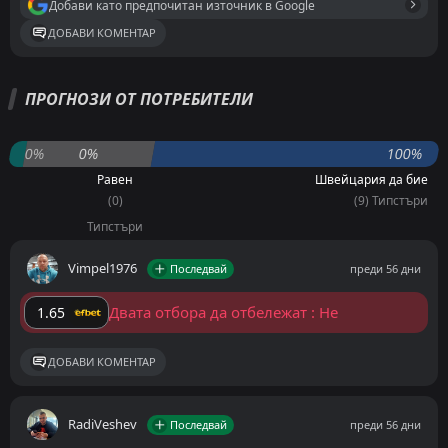
Добави като предпочитан източник в Google
ДОБАВИ КОМЕНТАР
ПРОГНОЗИ ОТ ПОТРЕБИТЕЛИ
0%
0%
100%
Равен
Швейцария да бие
(0)
(9) Типстъри
Типстъри
Vimpel1976
Последвай
преди 56 дни
Двата отбора да отбележат : Не
1.65
ДОБАВИ КОМЕНТАР
RadiVeshev
Последвай
преди 56 дни