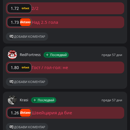
2/2
1.72
Над 2.5 гола
1.73
ДОБАВИ КОМЕНТАР
RedFortress
Последвай
преди 57 дни
Гост / гол-гол: не
1.80
ДОБАВИ КОМЕНТАР
Krasi
Последвай
преди 57 дни
Швейцария да бие
1.26
ДОБАВИ КОМЕНТАР