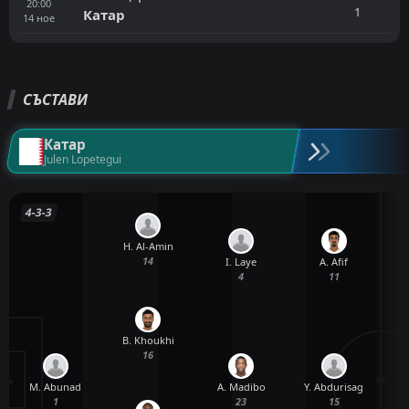
20:00
1
Катар
14
ное
СЪСТАВИ
Катар
Julen Lopetegui
4-3-3
H. Al-Amin
14
I. Laye
A. Afif
4
11
B. Khoukhi
16
M. Abunad
A. Madibo
Y. Abdurisag
B
1
23
15