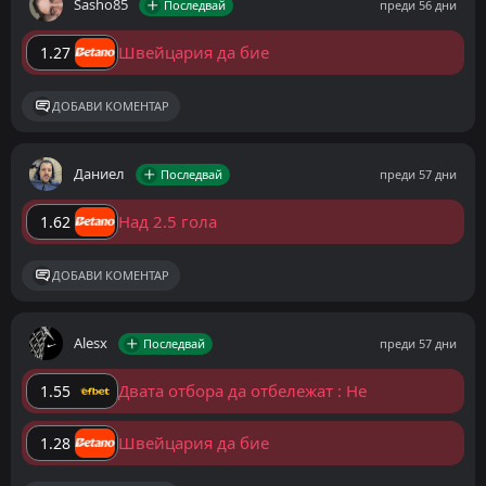
Sasho85
Последвай
преди 56 дни
Швейцария да бие
1.27
ДОБАВИ КОМЕНТАР
Даниел
Последвай
преди 57 дни
Над 2.5 гола
1.62
ДОБАВИ КОМЕНТАР
Alesx
Последвай
преди 57 дни
Двата отбора да отбележат : Не
1.55
Швейцария да бие
1.28