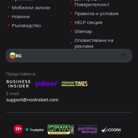
Поверителност
FT
0
Мобилни залози
Словения
18:45
D
Правила и условия
0
Швейцария
Новини
13
Oct
HELP секция
Ръководство
FT
0
Швеция
Sitemap
18:45
W
2
Швейцария
10
Oct
Оповестяване на
реклама
FT
3
Швейцария
18:45
W
0
Словения
BG
08
Sep
Представен в
E-mail
support@nostrabet.com
18+