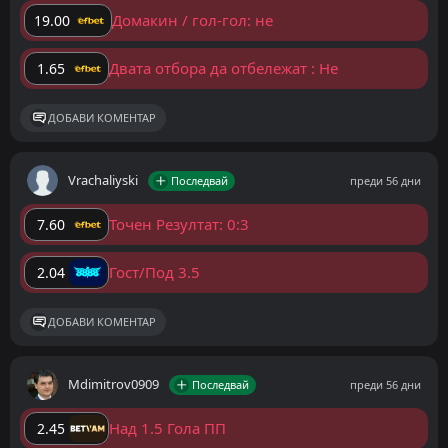
Домакин / гол-гол: не
19.00
Двата отбора да отбележат : Не
1.65
ДОБАВИ КОМЕНТАР
Vrachaliyski
Последвай
преди 56 дни
Точен Резултат: 0:3
7.60
Гост/Под 3.5
2.04
ДОБАВИ КОМЕНТАР
Mdimitrov0909
Последвай
преди 56 дни
Над 1.5 Гола ПП
2.45