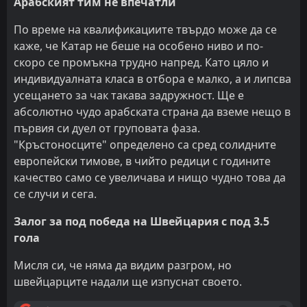
Арабският тим не впечатли
По време на квалификациите твърдо може да се
каже, че Катар не беше на особено ниво и по-
скоро се промъкна трудно напред. Като цяло и
индивидуалната класа в отбора е малко, а и липсва
усещането за чак такава задружност. Ще е
абсолютно чудо арабската страна да вземе нещо в
първия си дуел от груповата фаза.
"Кръстоносците" определено са сред солидните
европейски тимове, в чийто редици с годините
качество само се увеличава и нищо чудно това да
се случи и сега.
Залог за под победа на Швейцария с под 3.5
гола
Мисля си, че няма да видим разгром, но
швейцарците надали ще изпуснат своето.