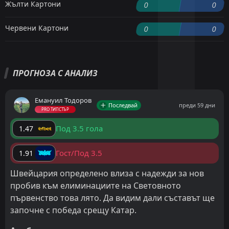
Жълти Картони
0
0
Червени Картони
0
0
ПРОГНОЗА С АНАЛИЗ
Емануил Тодоров
Последвай
преди 59 дни
PRO ТИПСТЪР
Под 3.5 гола
1.47
Гост/Под 3.5
1.91
Швейцария определено влиза с надежди за нов
пробив към елиминациите на Световното
първенство това лято. Да видим дали съставът ще
започне с победа срещу Катар.