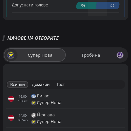
Допуснати голове
35
41
МАЧОВЕ НА ОТБОРИТЕ
Супер Нова
Гробина
Всички
Домакин
Гост
Ригас
16:00
15
Oct
Супер Нова
Йелгава
14:00
05
Sep
Супер Нова