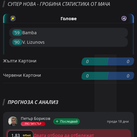
СУПЕР НОВА - ГРОБИНА СТАТИСТИКА ОТ МАЧА
Голове
'59 ︎
Bamba
'90 ︎
V. Lizunovs
Жълти Картони
0
0
Червени Картони
0
0
ПРОГНОЗА С АНАЛИЗ
Петър Борисов
Последвай
преди 18 дни
PRO ТИПСТЪР
Двата отбора да отбележат
1.83