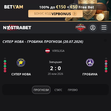
€150
€50
100% до
+
Free Bet
VIPBONUS
БОНУС КОД:
СУПЕР НОВА - ГРОБИНА ПРОГНОЗА (20.07.2026)
VIRSLIGA
Завършил
2 : 0
СУПЕР НОВА
20 юли 2026
ГРОБИНА
ПРОГНОЗИ
СТАТС
ПРЕВЮ