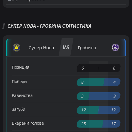
СУПЕР НОВА - ГРОБИНА СТАТИСТИКА
VS
Супер Нова
Гробина
Позиция
6
8
Победи
8
4
Равенства
3
9
Загуби
12
12
Вкарани голове
25
17