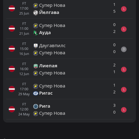
FT
1
Супер Нова
17:00
L
5
Йелгава
25
Jun
FT
0
Супер Нова
11:00
L
2
Ауда
21
Jun
FT
0
Даугавпилс
15:00
D
0
Супер Нова
16
Jun
FT
2
Лиепая
16:00
L
1
Супер Нова
12
Jun
FT
1
Супер Нова
17:00
L
2
Ригас
29
May
FT
3
Рига
12:00
L
0
Супер Нова
24
May
Всички
Домакин
Гост