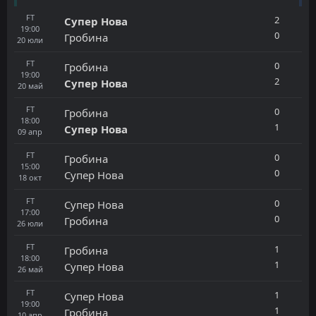
FT
2
Супер Нова
19:00
0
Гробина
20
юли
FT
0
Гробина
19:00
2
Супер Нова
20
май
FT
0
Гробина
18:00
1
Супер Нова
09
апр
FT
0
Гробина
15:00
0
Супер Нова
18
окт
FT
0
Супер Нова
17:00
0
Гробина
26
юли
FT
1
Гробина
18:00
1
Супер Нова
26
май
FT
1
Супер Нова
19:00
1
Гробина
10
апр