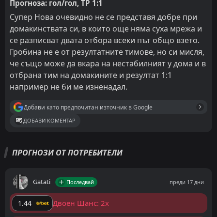
Прогноза: гол/гол, ТР 1:1
Супер Нова очевидно не се представя добре при
домакинствата си, в които още няма суха мрежа и
се разписват двата отбора всеки път общо взето.
Гробина не е от резултатните тимове, но си мисля,
че също може да вкара на нестабилният у дома и в
отбрана тим на домакините и резултат 1:1
например не би ме изненадал.
Добави като предпочитан източник в Google
ДОБАВИ КОМЕНТАР
ПРОГНОЗИ ОТ ПОТРЕБИТЕЛИ
Gatati
Последвай
преди 17 дни
Двоен Шанс: 2x
1.44