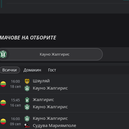
МАЧОВЕ НА ОТБОРИТЕ
Кауно Жалгирис
Всички
Домакин
Гост
Шяуляй
16:00
18
сеп
Кауно Жалгирис
Жалгирис
15:45
16
сеп
Кауно Жалгирис
Кауно Жалгирис
16:00
09
сеп
Судува Мариямполе