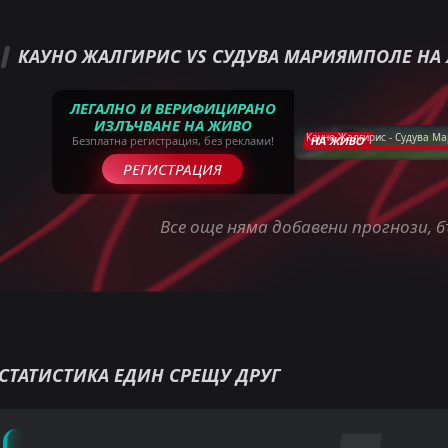
КАУНО ЖАЛГИРИС VS СУДУВА МАРИЯМПОЛЕ НА
ЛЕГАЛНО И ВЕРИФИЦИРАНО
ИЗЛЪЧВАНЕ НА ЖИВО
Кауно Жалгирис - Судува М
НА ЖИВО
Безплатна регистрация, без реклами!
РЕГИСТРАЦИЯ
Все още няма добавени прогнози, 
СТАТИСТИКА ЕДИН СРЕЩУ ДРУГ