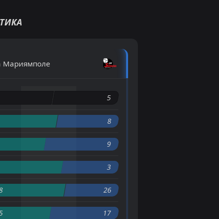
СТИКА
а Мариямполе
2
5
8
9
3
8
26
5
17