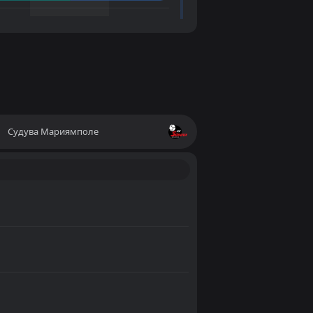
Судува Мариямполе