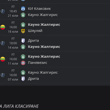
FT
КИ Клаксвик
18:45
Кауно Жалгирис
21
юли
FT
Кауно Жалгирис
16:00
Шяуляй
18
юли
FT
Дрита
18:00
Кауно Жалгирис
14
юли
FT
Кауно Жалгирис
16:00
Паневезис
11
юли
FT
Кауно Жалгирис
16:00
Дрита
07
юли
Всички
Домакин
Гост
Жалгирис
11:15
10
окт
Судува Мариямполе
А ЛИГА КЛАСИРАНЕ