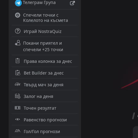
Телеграм Група
Спечели точки с
Колелото на късмета
Играй NostraQuiz
Покани приятел и
спечели +25 точки
Права колонка за днес
Bet Builder за днес
Твърд мач за деня
Залог на деня
Точен резултат
Равенство прогнози
Гол/Гол прогнози