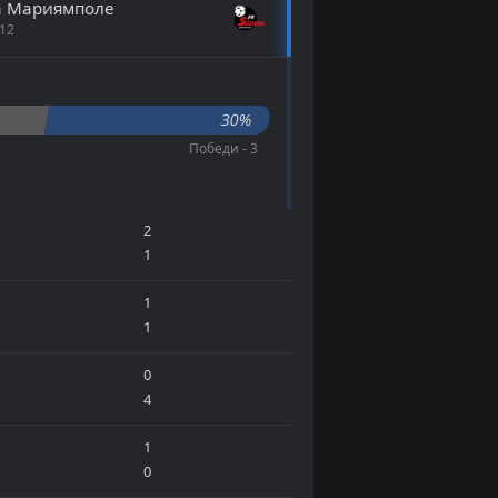
а Мариямполе
 12
30%
Победи - 3
2
1
1
1
0
4
1
0