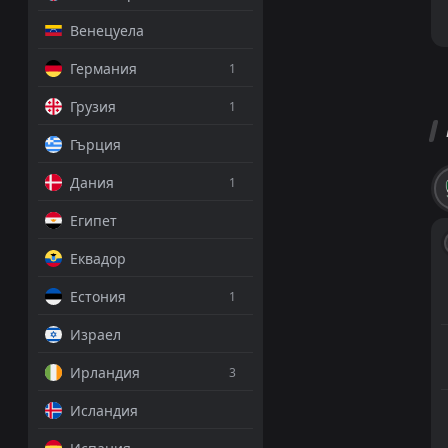
Венецуела
Германия
1
Грузия
1
Гърция
Дания
1
Египет
Еквадор
Естония
1
Израел
Ирландия
3
Исландия