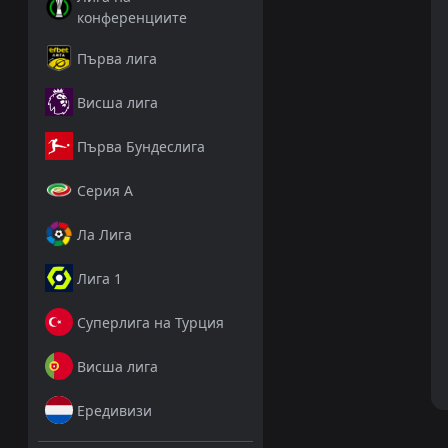
конференциите
Първа лига
Висша лига
Първа Бундеслига
Серия А
Ла Лига
Лига 1
Суперлига на Турция
Висша лига
Ередивизи