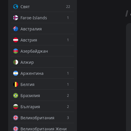
Свят
22
Faroe-Islands
1
Австралия
Австрия
1
Азербайджан
Алжир
Аржентина
1
Белгия
1
Бразилия
2
България
2
Великобритания
3
Великобритания Жени