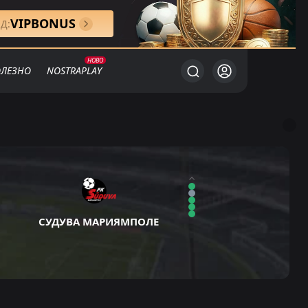
VIPBONUS
Д:
ЛЕЗНО
NOSTRAPLAY
СУДУВА МАРИЯМПОЛЕ