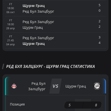
FT
5
Щурм Грац
18:00
0
Ред Бул Залцбург
06
окт
FT
2
Ред Бул Залцбург
18:00
2
Щурм Грац
28
апр
FT
3
Ред Бул Залцбург
21:45
4
Щурм Грац
04
апр
РЕД БУЛ ЗАЛЦБУРГ - ЩУРМ ГРАЦ СТАТИСТИКА
Ред Бул
VS
Щурм Грац
Залцбург
Позиция
5
8