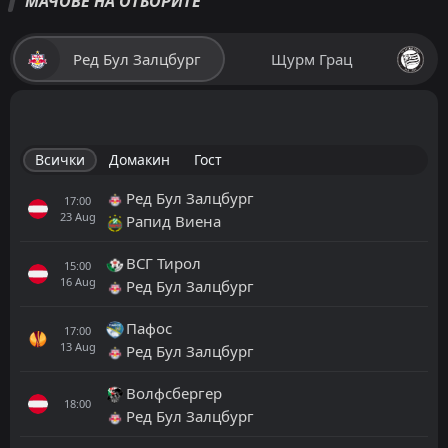
МАЧОВЕ НА ОТБОРИТЕ
Ред Бул Залцбург
Щурм Грац
Всички
Домакин
Гост
Ред Бул Залцбург
17:00
23
Aug
Рапид Виена
ВСГ Тирол
15:00
16
Aug
Ред Бул Залцбург
Пафос
17:00
13
Aug
Ред Бул Залцбург
Волфсбергер
18:00
Ред Бул Залцбург