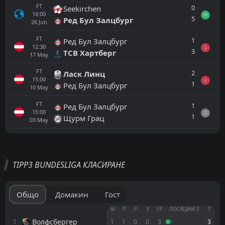
FT
0
Seekirchen
16:00
W
5
Ред Бул Залцбург
26
Jun
FT
1
Ред Бул Залцбург
12:30
L
3
ТСВ Хартберг
17
May
FT
2
Ласк Линц
15:00
L
1
Ред Бул Залцбург
10
May
FT
1
Ред Бул Залцбург
15:00
D
1
Щурм Грац
03
May
Всички
Домакин
Гост
TIPP3 BUNDESLIGA КЛАСИРАНЕ
Щурм Грац
17:30
22
Aug
Аустриа Лустенау
Общо
Домакин
Гост
Щурм Грац
М
П
Р
З
ГР
ПОСЛЕДНИ 5
Т
17:30
15
Aug
Алтах
Волфсбергер
1
1
1
0
0
3
3