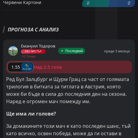
Червени Картони
0
0
ПРОГНОЗА С АНАЛИЗ
Емануил Тодоров
Последвай
преди 3 месеца
PRO ТИПСТЪР
-10 Точки
Над 2.5 гола
1.55
Ред Бул Залцбург и Щурм Грац са част от голямата
трилогия в битката за титлата в Австрия, която
може би бъде в сила до последния ден на сезона.
Наред е огромен мач помежду им.
Ще има ли голове?
За домакините този мач е като последен шанс, тъй
като всичко, освен победа, може да ги остави в