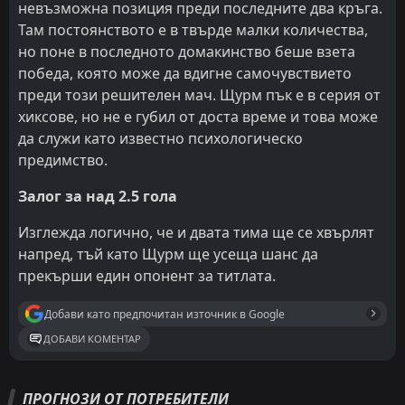
невъзможна позиция преди последните два кръга.
Там постоянството е в твърде малки количества,
но поне в последното домакинство беше взета
победа, която може да вдигне самочувствието
преди този решителен мач. Щурм пък е в серия от
хиксове, но не е губил от доста време и това може
да служи като известно психологическо
предимство.
Залог за над 2.5 гола
Изглежда логично, че и двата тима ще се хвърлят
напред, тъй като Щурм ще усеща шанс да
прекърши един опонент за титлата.
Добави като предпочитан източник в Google
ДОБАВИ КОМЕНТАР
ПРОГНОЗИ ОТ ПОТРЕБИТЕЛИ