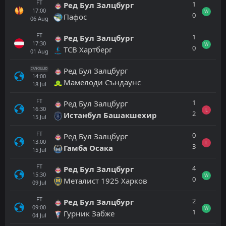
FT
1
Ред Бул Залцбург
17:00
W
0
Пафос
06
Aug
FT
1
Ред Бул Залцбург
17:30
W
0
ТСВ Хартберг
01
Aug
Ред Бул Залцбург
CANCELLED
14:00
Мамелоди Съндаунс
18
Jul
FT
1
Ред Бул Залцбург
16:30
L
2
Истанбул Башакшехир
15
Jul
FT
0
Ред Бул Залцбург
13:00
L
3
Гамба Осака
15
Jul
FT
4
Ред Бул Залцбург
15:30
W
0
Металист 1925 Харков
09
Jul
FT
2
Ред Бул Залцбург
09:00
W
1
Гурник Забже
04
Jul