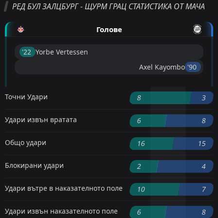
РЕД БУЛ ЗАЛЦБУРГ - ЩУРМ ГРАЦ СТАТИСТИКА ОТ МАЧА
Голове
'22 ︎
Yorbe Vertessen
Axel Kayombo
'90 ︎
Точни Удари
8
3
Удари извън вратата
6
8
Общо удари
16
15
Блокирани удари
2
4
Удари вътре в наказателното поле
10
7
Удари извън наказателното поле
6
8