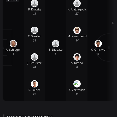
F. Kratzig
K. Alajbegovic
13
27
M. 
T. Drexler
M. Kjaergaard
21
14
A. Schlager
S. Diabate
K. Onisiwo
1
5
9
J. Schuster
S. Kitano
44
8
S.
S. Lainer
Y. Vertessen
22
11