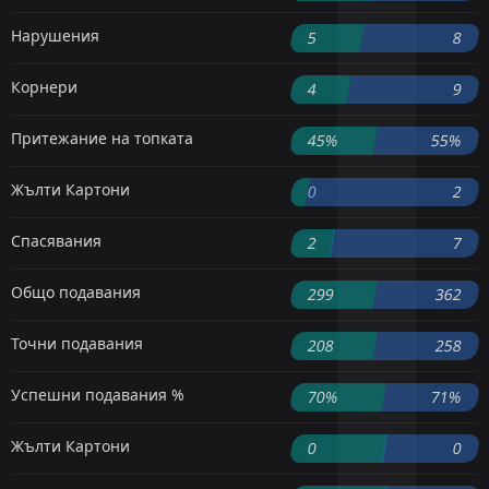
Нарушения
5
8
Корнери
4
9
Притежание на топката
45%
55%
Жълти Картони
0
2
Спасявания
2
7
Общо подавания
299
362
Точни подавания
208
258
Успешни подавания %
70%
71%
Жълти Картони
0
0