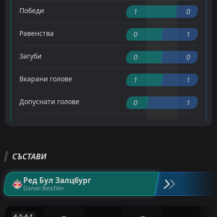
Победи
1
0
Равенства
0
1
Загуби
0
0
Вкарани голове
1
1
Допуснати голове
0
1
СЪСТАВИ
Ред Бул Залцбург
Daniel Beichler
4-1-4-1