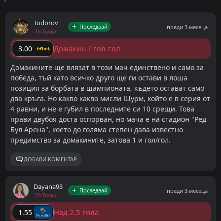
Todorov
Последвай
преди 3 месеца
-16 Точки
Домакин / гол-гол
3.00
Домакините ще влязат в този мач единствено и само за
победа, тъй като всичко друго ще ги остави в лоша
позиция за борбата в шампионата, където остават само
два кръга. Но какво какво мисли Щурм, който е в серия от
4 равни, и не е губил в последните си 10 срещи. Това
прави двубоя доста оспорван, но мача е на стадион "Ред
Бул Арена", което до голяма степен дава известно
предимство за домакините, затова 1 и гол/гол.
ДОБАВИ КОМЕНТАР
Dayana93
Последвай
преди 3 месеца
-20 Точки
Над 2.5 гола
1.55