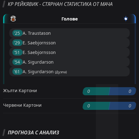
КР РЕЙКЯВИК - СТЯРНАН СТАТИСТИКА ОТ МАЧА
Голове
'25 ︎
A. Traustason
'29 ︎
E. Saebjornsson
'51 ︎
E. Saebjornsson
'54 ︎
A. Sigurdarson
'61 ︎
A. Sigurdarson
(Дузпа)
Жълти Картони
0
0
Червени Картони
0
0
ПРОГНОЗА С АНАЛИЗ