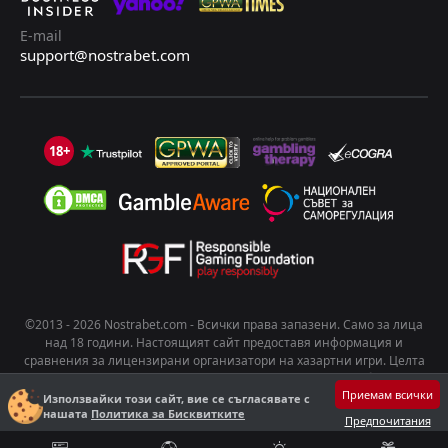
E-mail
support@nostrabet.com
18+
©2013 - 2026 Nostrabet.com - Всички пpaвa зaпaзeни. Само за лица
над 18 години. Настоящият сайт предоставя информация и
сравнения за лицензирани организатори на хазартни игри. Целта
на съдържанието е да подпомогне информирания избор на
Приемам всички
потребителите. Хазартът носи риск от развиване на зависимост.
Използвайки този сайт, вие се съгласявате с
нашата
Политика за Бисквитките
Играйте отговорно!
Предпочитания