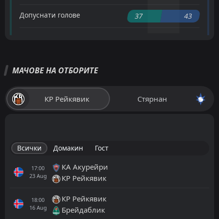
Допуснати голове
37
43
МАЧОВЕ НА ОТБОРИТЕ
КР Рейкявик
Стярнан
Всички
Домакин
Гост
КА Акурейри
17:00
23
Aug
КР Рейкявик
КР Рейкявик
18:00
16
Aug
Брейдаблик