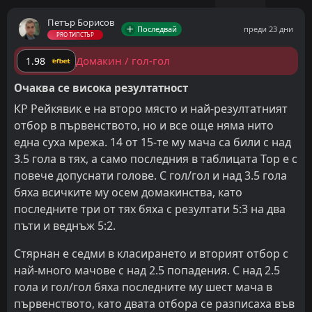
Петър Борисов
Последвай
преди 23 дни
PRO ТИПСТЪР
Домакин / гол-гол
1.98
Очаква се висока резултатност
КР Рейкявик е на второ място и най-резултатният
отбор в първенството, но и все още няма нито
една суха мрежа. 14 от 15-те му мача са били с над
3.5 гола в тях, а само последния в таблицата Тор е с
повече допуснати голове. С гол/гол и над 3.5 гола
бяха всичките му осем домакинства, като
последните три от тях бяха с резултати 5:3 на два
пъти и веднъж 5:2.
Стярнан е седми в класирането и вторият отбор с
най-много мачове с над 2.5 попадения. С над 2.5
гола и гол/гол бяха последните му шест мача в
първенството, като двата отбора се разписаха във