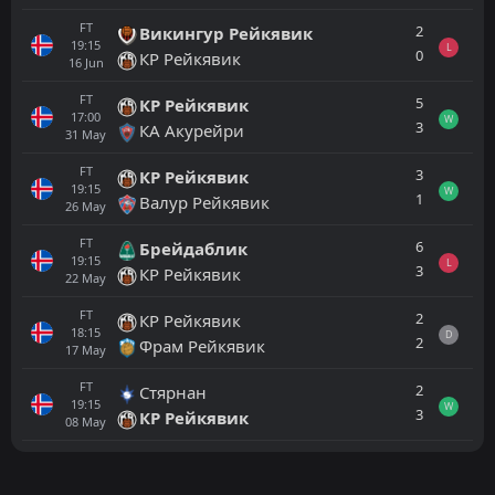
FT
2
Викингур Рейкявик
19:15
L
0
КР Рейкявик
16
Jun
FT
5
КР Рейкявик
17:00
W
3
КА Акурейри
31
May
FT
3
КР Рейкявик
19:15
W
1
Валур Рейкявик
26
May
FT
6
Брейдаблик
19:15
L
3
КР Рейкявик
22
May
FT
2
КР Рейкявик
18:15
D
2
Фрам Рейкявик
17
May
FT
2
Стярнан
19:15
W
3
КР Рейкявик
08
May