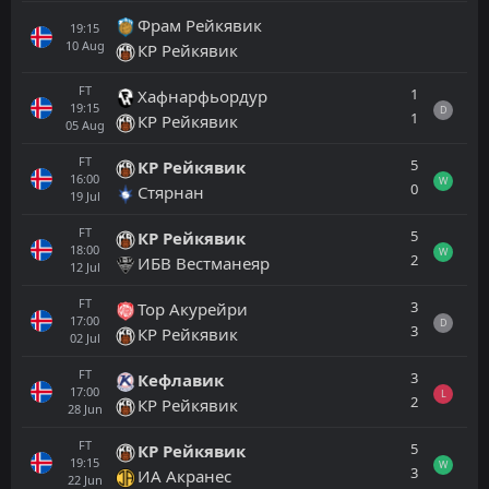
Фрам Рейкявик
19:15
10
Aug
КР Рейкявик
FT
1
Хафнарфьордур
19:15
D
1
КР Рейкявик
05
Aug
FT
5
КР Рейкявик
16:00
W
0
Стярнан
19
Jul
FT
5
КР Рейкявик
18:00
W
2
ИБВ Вестманеяр
12
Jul
FT
3
Тор Акурейри
17:00
D
3
КР Рейкявик
02
Jul
FT
3
Кефлавик
17:00
L
2
КР Рейкявик
28
Jun
FT
5
КР Рейкявик
19:15
W
3
ИА Акранес
22
Jun