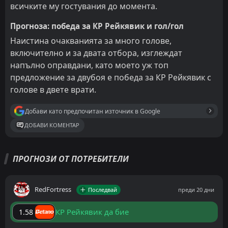
всичките му гостувания до момента.
Прогноза: победа за КР Рейкявик и гол/гол
Наистина очакванията за много голове,
включително и за двата отбора, изглеждат
напълно оправдани, като моето уж топ
предложение за двубоя е победа за КР Рейкявик с
голове в двете врати.
Добави като предпочитан източник в Google
ДОБАВИ КОМЕНТАР
ПРОГНОЗИ ОТ ПОТРЕБИТЕЛИ
RedFortress
Последвай
преди 20 дни
КР Рейкявик да бие
1.58