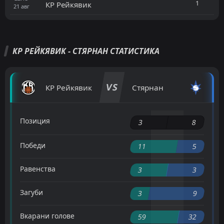
1
КР Рейкявик
21
авг
КР РЕЙКЯВИК - СТЯРНАН СТАТИСТИКА
VS
КР Рейкявик
Стярнан
Позиция
3
8
Победи
11
5
Равенства
3
3
Загуби
3
9
Вкарани голове
59
32