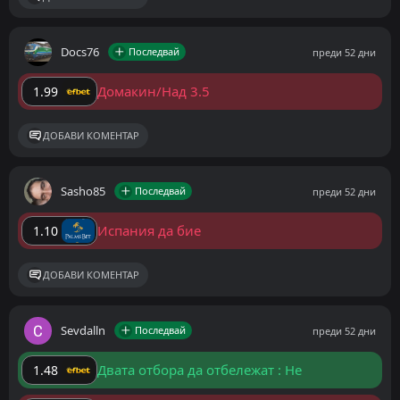
Docs76
Последвай
преди 52 дни
Домакин/Над 3.5
1.99
ДОБАВИ КОМЕНТАР
Sasho85
Последвай
преди 52 дни
Испания да бие
1.10
ДОБАВИ КОМЕНТАР
Sevdalln
Последвай
преди 52 дни
Двата отбора да отбележат : Не
1.48