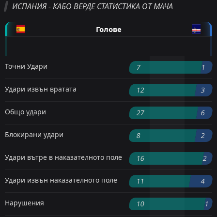
ИСПАНИЯ - КАБО ВЕРДЕ СТАТИСТИКА ОТ МАЧА
Голове
Точни Удари
7
1
Удари извън вратата
12
3
Общо удари
27
6
Блокирани удари
8
2
Удари вътре в наказателното поле
16
2
Удари извън наказателното поле
11
4
Нарушения
10
1