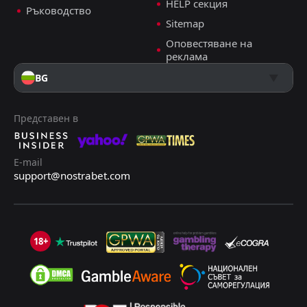
HELP секция
Ръководство
FT
3
Либия
Sitemap
13:00
D
3
Кабо Верде
08
Oct
Оповестяване на
реклама
FT
1
Кабо Верде
16:00
W
0
Камерун
BG
09
Sep
Представен в
E-mail
support@nostrabet.com
18+