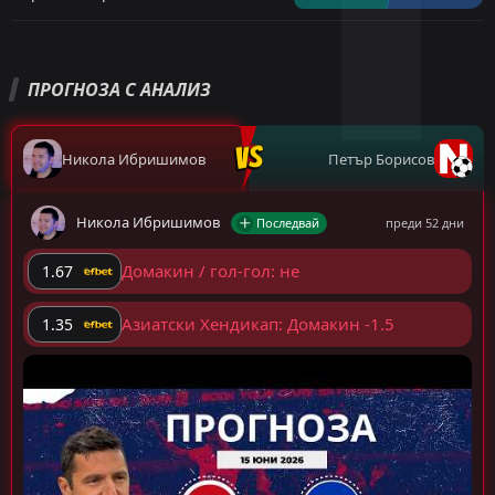
ПРОГНОЗА С АНАЛИЗ
Никола Ибришимов
Петър Борисов
Никола Ибришимов
Последвай
преди 52 дни
Домакин / гол-гол: не
1.67
Азиатски Хендикап: Домакин -1.5
1.35