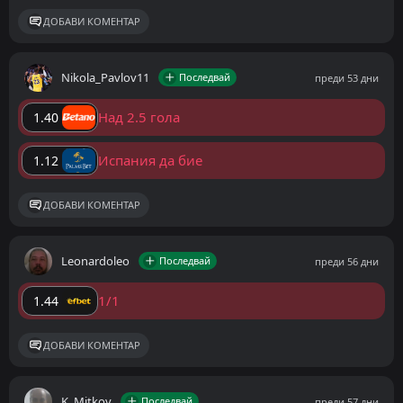
ДОБАВИ КОМЕНТАР
Nikola_Pavlov11
Последвай
преди 53 дни
Над 2.5 гола
1.40
Испания да бие
1.12
ДОБАВИ КОМЕНТАР
Leonardoleo
Последвай
преди 56 дни
1/1
1.44
ДОБАВИ КОМЕНТАР
K_Mitkov
Последвай
преди 57 дни