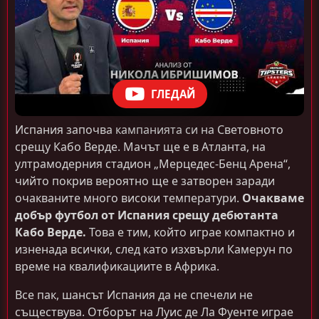
ГЛЕДАЙ
Испания започва кампанията си на Световното
срещу Кабо Верде. Мачът ще е в Атланта, на
ултрамодерния стадион „Мерцедес-Бенц Арена“,
чийто покрив вероятно ще е затворен заради
очакваните много високи температури.
Очакваме
добър футбол от Испания срещу дебютанта
Кабо Верде.
Това е тим, който играе компактно и
изненада всички, след като изхвърли Камерун по
време на квалификациите в Африка.
Все пак, шансът Испания да не спечели не
съществува. Отборът на Луис де Ла Фуенте играе