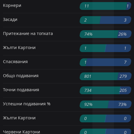
Корнери
11
1
Засади
2
3
Притежание на топката
74%
26%
Жълти Картони
1
1
Спасявания
1
7
Общо подавания
801
279
Точни подавания
734
205
Успешни подавания %
92%
73%
Жълти Картони
0
0
Червени Картони
0
0