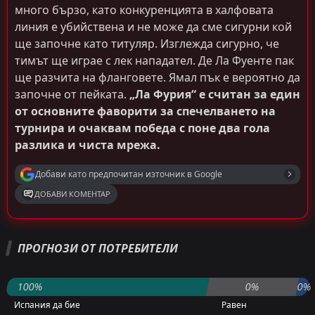
много бързо, като конкуренцията в халфовата
линия е убийствена и не може да сме сигурни кой
ще започне като титуляр. Изглежда сигурно, че
тимът ще играе с лек нападател. Де Ла Фуенте пак
ще разчита на фланговете. Ямал пък е вероятно да
започне от пейката.
„Ла Фурия“ е считан за един
от основните фаворити за спечелването на
турнира и очаквам победа с поне два гола
разлика и чиста мрежа.
Добави като предпочитан източник в Google
ДОБАВИ КОМЕНТАР
Петър Борисов
Последвай
преди 54 дни
ПРОГНОЗИ ОТ ПОТРЕБИТЕЛИ
PRO ТИПСТЪР
Домакин/Над 2.5
1.40
100%
0%
0%
Европейският шампион Испания може би
Испания да бие
Равен