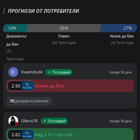
ПРОГНОЗИ ОТ ПОТРЕБИТЕЛИ
18%
55%
27%
Домакинът
Равен
Чехия да бие
(6) Типстъри
(3) Типстъри
да бие
(2)
Типстъри
Evanndu34
Последвай
преди 56 дни
Чехия да бие
2.93
ДОБАВИ КОМЕНТАР
Glarus76
Последвай
преди 56 дни
Над 2.5 / гол-гол
2.62