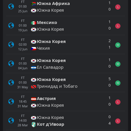
FT
1
Южна Африка
01:00
L
0
Южна Корея
25
Jun
FT
1
Мексико
01:00
L
0
Южна Корея
19
Jun
FT
2
Южна Корея
02:00
W
1
Чехия
12
Jun
FT
1
Южна Корея
01:00
W
0
Ел Салвадор
04
Jun
FT
5
Южна Корея
01:00
W
0
Тринидад и Тобаго
31
May
FT
1
Австрия
18:45
L
0
Южна Корея
31
Mar
FT
0
Южна Корея
14:00
L
4
Кот д'Ивоар
28
Mar