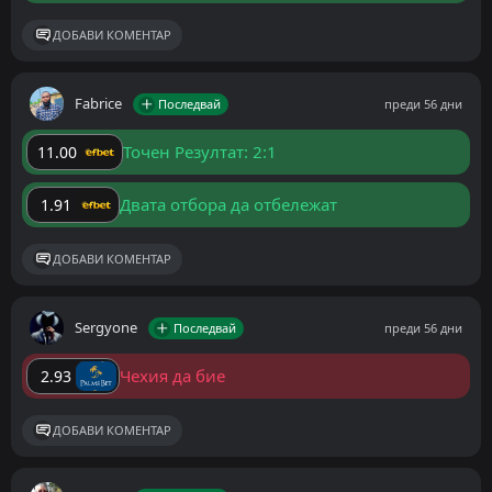
ДОБАВИ КОМЕНТАР
Fabrice
Последвай
преди 56 дни
Точен Резултат: 2:1
11.00
Двата отбора да отбележат
1.91
ДОБАВИ КОМЕНТАР
Sergyone
Последвай
преди 56 дни
Чехия да бие
2.93
ДОБАВИ КОМЕНТАР