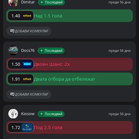
Dimitar
Последвай
преди 56 дни
Над 1.5 гола
1.40
ДОБАВИ КОМЕНТАР
Docs76
Последвай
преди 56 дни
Двоен Шанс: 2x
1.50
Двата отбора да отбележат
1.91
ДОБАВИ КОМЕНТАР
Kiosow
Последвай
преди 56 дни
Под 2.5 гола
1.72