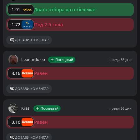
Двата отбора да отбележат
1.91
Под 2.5 гола
1.72
ДОБАВИ КОМЕНТАР
Leonardoleo
Последвай
преди 56 дни
Равен
3.16
ДОБАВИ КОМЕНТАР
Krasi
Последвай
преди 56 дни
Равен
3.16
ДОБАВИ КОМЕНТАР