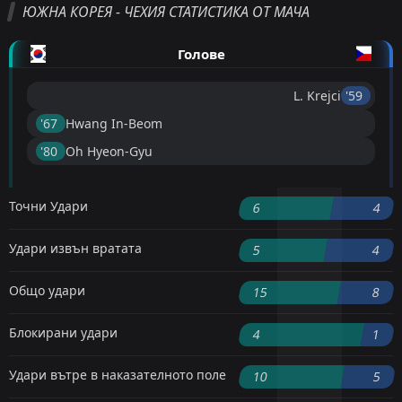
ЮЖНА КОРЕЯ - ЧЕХИЯ СТАТИСТИКА ОТ МАЧА
Голове
L. Krejci
'59 ︎
'67 ︎
Hwang In-Beom
'80 ︎
Oh Hyeon-Gyu
Точни Удари
6
4
Удари извън вратата
5
4
Общо удари
15
8
Блокирани удари
4
1
Удари вътре в наказателното поле
10
5