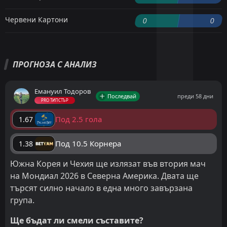
Червени Картони
0
0
ПРОГНОЗА С АНАЛИЗ
Емануил Тодоров
Последвай
преди 58 дни
PRO ТИПСТЪР
Под 2.5 гола
1.67
Под 10.5 Корнера
1.38
Южна Корея и Чехия ще излязат във втория мач
на Мондиал 2026 в Северна Америка. Двата ще
търсят силно начало в една много завързана
група.
Ще бъдат ли смели съставите?