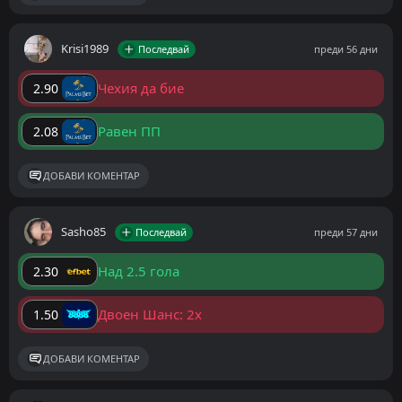
Krisi1989
Последвай
преди 56 дни
Чехия да бие
2.90
Равен ПП
2.08
ДОБАВИ КОМЕНТАР
Sasho85
Последвай
преди 57 дни
Над 2.5 гола
2.30
Двоен Шанс: 2x
1.50
ДОБАВИ КОМЕНТАР