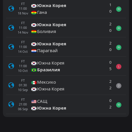
FT
1
Южна Корея
11:00
W
0
Гана
18
Nov
FT
2
Южна Корея
11:00
W
0
Боливия
14
Nov
FT
2
Южна Корея
11:00
W
0
Парагвай
14
Oct
FT
0
Южна Корея
11:00
L
5
Бразилия
10
Oct
FT
2
Мексико
01:30
D
2
Южна Корея
10
Sep
FT
0
САЩ
21:00
W
2
Южна Корея
06
Sep
Всички
Домакин
Гост