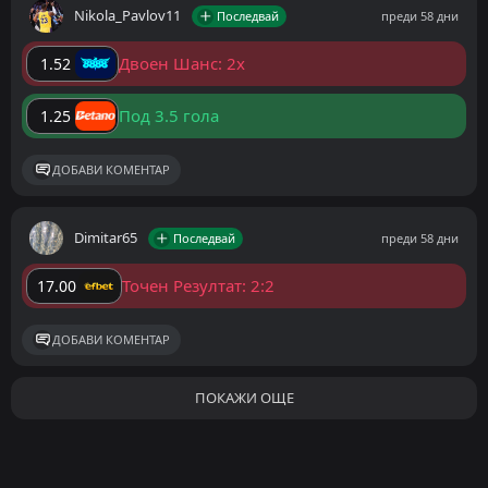
Nikola_Pavlov11
Последвай
преди 58 дни
Двоен Шанс: 2x
1.52
Под 3.5 гола
1.25
ДОБАВИ КОМЕНТАР
Dimitar65
Последвай
преди 58 дни
Точен Резултат: 2:2
17.00
ДОБАВИ КОМЕНТАР
ПОКАЖИ ОЩЕ