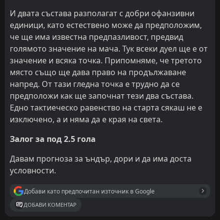
И двата състава разполагат с добри офанзивни
единици, като естествено може да предположим,
че ще има известна предпазливост, предвид
голямото значение на мача. Тук всеки дуел ще е от
значение и всяка точка. Припомняме, че третото
място също ще дава право на продължаване
напред. От тази гледна точка е трудно да се
предположи как ще започнат тези два състава.
Едно тактиеческо равенство на старта сякаш не е
изключено, а и няма да е края на света.
Залог за под 2.5 гола
Давам прогноза за ъндър, дори и да има доста
условности.
Добави като предпочитан източник в Google
ДОБАВИ КОМЕНТАР