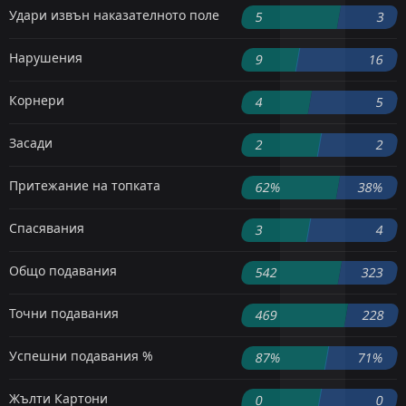
Удари извън наказателното поле
5
3
Нарушения
9
16
Корнери
4
5
Засади
2
2
Притежание на топката
62%
38%
Спасявания
3
4
Общо подавания
542
323
Точни подавания
469
228
Успешни подавания %
87%
71%
Жълти Картони
0
0