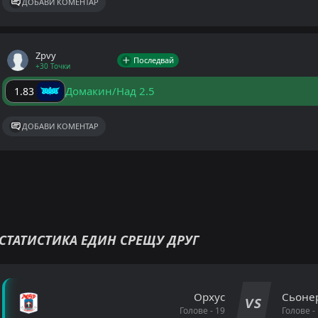
ДОБАВИ КОМЕНТАР
Zpvy
Последвай
+30 Точки
Домакин/Над 2.5
1.83
ДОБАВИ КОМЕНТАР
СТАТИСТИКА ЕДИН СРЕЩУ ДРУГ
Орхус
Сьоне
VS
Голове - 19
Голове -