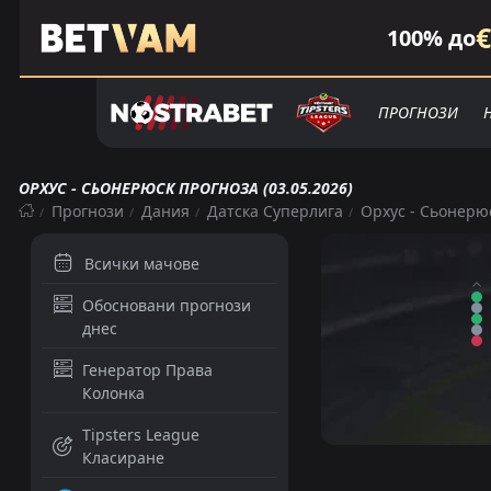
€
100% до
ПРОГНОЗИ
ОРХУС - СЬОНЕРЮСК ПРОГНОЗА (03.05.2026)
Прогнози
Дания
Датска Суперлига
Орхус - Сьонерю
Всички мачове
Обосновани прогнози
днес
Генератор Права
Колонка
Tipsters League
Класиране