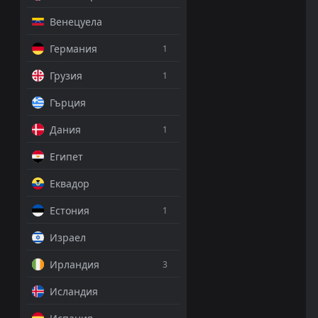
Венецуела
Германия
1
Грузия
1
Гърция
Дания
1
Египет
Еквадор
Естония
1
Израел
Ирландия
3
Исландия