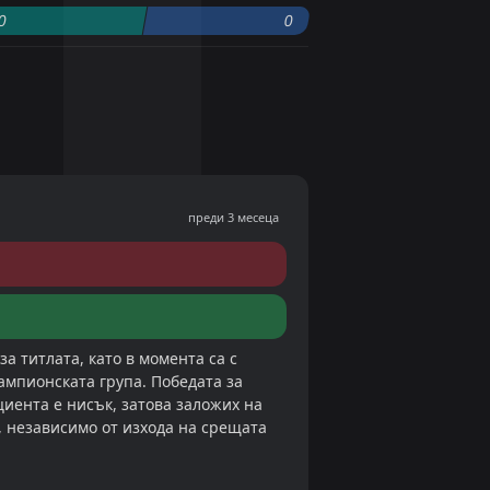
0
0
преди 3 месеца
а титлата, като в момента са с
ампионската група. Победата за
иента е нисък, затова заложих на
, независимо от изхода на срещата