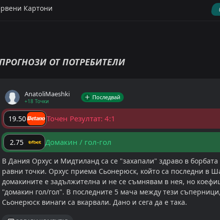
рвени Картони
ПРОГНОЗИ ОТ ПОТРЕБИТЕЛИ
AnatoliMaeshki
Последвай
+18 Точки
Точен Резултат: 4:1
19.50
Домакин / гол-гол
2.75
В Дания Орхус и Мидтиланд са се "захапали" здраво в борбата з
равни точки. Орхус приема Сьонерюск, който са последни в Ш
домакините е задължителна и не се съмнявам в нея, но коефиц
"домакин гол/гол". В последните 5 мача между тези съперници
Сьонерюск винаги са вкарвали. Дано и сега да е така.