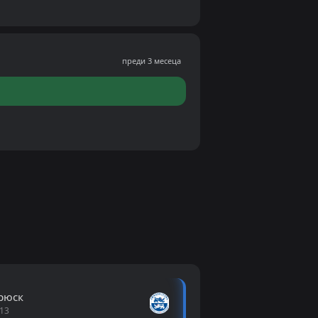
преди 3 месеца
рюск
 13