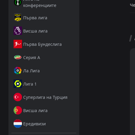
Че
конференциите
Първа лига
Висша лига
Първа Бундеслига
Серия А
Ла Лига
Лига 1
Суперлига на Турция
Висша лига
Ередивизи