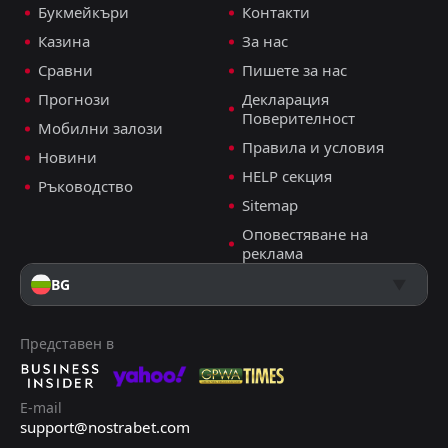
Букмейкъри
Контакти
Казина
За нас
Сравни
Пишете за нас
Прогнози
Декларация
Поверителност
Мобилни залози
Правила и условия
Новини
HELP секция
Ръководство
Sitemap
Оповестяване на
реклама
BG
Представен в
E-mail
support@nostrabet.com