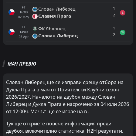
FT
1
Слован Либерец
16:00
L
2
Славия Прага
02
May
FT
1
ФК Яблонец
14:00
W
2
Слован Либерец
25
Apr
Всички
Домакин
Гост
МАЧ ПРЕВЮ
FT
2
Ústí nad Labem
16:00
D
2
Дукла Прага
17
Jul
Слован Либерец ще се изправи срещу отбора на
Дукла Прага в мач от Приятелски Клубни сезон
FT
4
Дукла Прага
09:00
W
2026/2027. Началото на двубоя между Слован
2
Sparta Praha II
11
Jul
Либерец и Дукла Прага е насрочено за 04 юли 2026
FT
2
от 12:00ч. Мачът ще се играе на в .
Слован Либерец
09:00
D
2
Дукла Прага
04
Jul
Тук ще откриете повече информация преди
FT
двубоя, включително статистика, H2H резултати,
2
Млада Болеслав
15:45
L