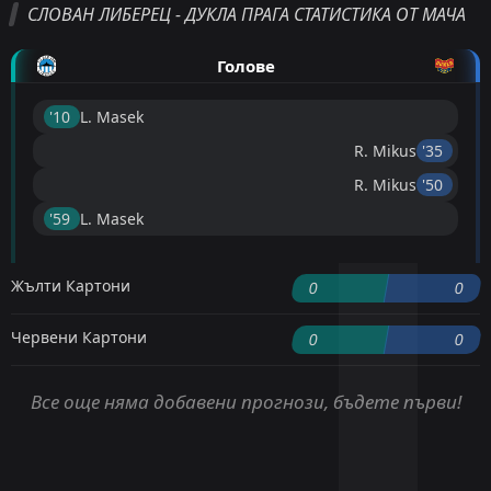
СЛОВАН ЛИБЕРЕЦ - ДУКЛА ПРАГА СТАТИСТИКА ОТ МАЧА
Голове
'10 ︎
L. Masek
R. Mikus
'35 ︎
R. Mikus
'50 ︎
'59 ︎
L. Masek
Жълти Картони
0
0
Червени Картони
0
0
Все още няма добавени прогнози, бъдете първи!