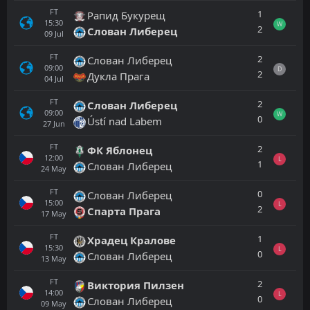
FT
1
Рапид Букурещ
15:30
W
2
Слован Либерец
09
Jul
FT
2
Слован Либерец
09:00
D
2
Дукла Прага
04
Jul
FT
2
Слован Либерец
09:00
W
0
Ústí nad Labem
27
Jun
FT
2
ФК Яблонец
12:00
L
1
Слован Либерец
24
May
FT
0
Слован Либерец
15:00
L
2
Спарта Прага
17
May
FT
1
Храдец Кралове
15:30
L
0
Слован Либерец
13
May
FT
2
Виктория Пилзен
14:00
L
0
Слован Либерец
09
May