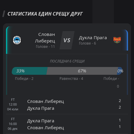
СТАТИСТИКА ЕДИН СРЕЩУ ДРУГ
Слован
Дукла Прага
VS
Либерец
Голове - 6
Голове - 11
ПОСЛЕДНИ 6 СРЕЩИ
33%
67%
0%
Победи - 2
Равенства - 4
Победи -
0
FT
2
Слован Либерец
12:00
2
Дукла Прага
04
юли
FT
1
Дукла Прага
16:00
1
Слован Либерец
06
дек