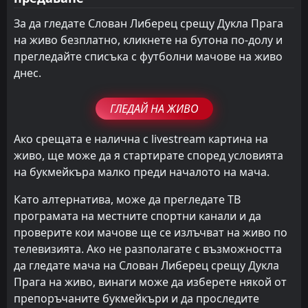
За да гледате Слован Либерец срещу Дукла Прага
на живо безплатно, кликнете на бутона по-долу и
прегледайте списъка с футболни мачове на живо
днес.
ГЛЕДАЙ НА ЖИВО
Ако срещата е налична с livestream картина на
живо, ще може да я стартирате според условията
на букмейкъра малко преди началото на мача.
Като алтернатива, може да прегледате ТВ
програмата на местните спортни канали и да
проверите кои мачове ще се излъчват на живо по
телевизията. Ако не разполагате с възможността
да гледате мача на Слован Либерец срещу Дукла
Прага на живо, винаги може да изберете някой от
препоръчаните букмейкъри и да проследите