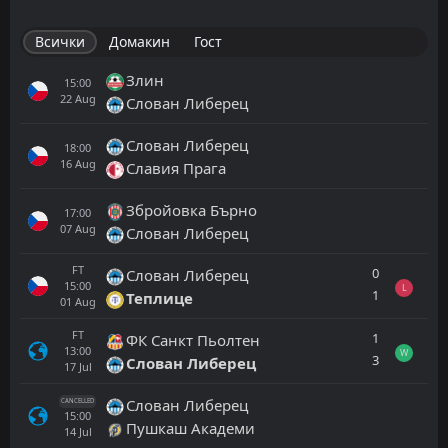
Всички
Домакин
Гост
Злин
15:00
22
Aug
Слован Либерец
Слован Либерец
18:00
16
Aug
Славия Прага
Збройовка Бърно
17:00
07
Aug
Слован Либерец
FT
0
Слован Либерец
15:00
L
1
Теплице
01
Aug
FT
1
ФК Санкт Пьолтен
13:00
W
3
Слован Либерец
17
Jul
Слован Либерец
CANCELLED
15:00
Пушкаш Академи
14
Jul