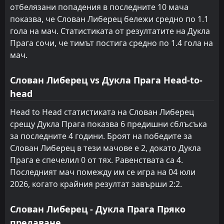
14:00
W
2
отбелязани попадения в последните 10 мача
Дукла Прага
25
Apr
показва, че Слован Либерец бележи средно по 1.1
FT
1
Дукла Прага
гола на мач. Статистиката от резултатите на Дукла
13:00
L
2
Карвина
18
Apr
Прага сочи, че тимът постига средно по 1.4 гола на
мач.
FT
1
Млада Болеслав
13:30
D
1
Дукла Прага
12
Apr
Слован Либерец vs Дукла Прага Head-to-
FT
0
head
Дукла Прага
13:00
L
2
Пардубице
04
Apr
Head to Head статистиката на Слован Либерец
срещу Дукла Прага показва 6 предишни сблъсъка
FT
0
Vlašim
10:00
W
за последните 4 години. Броят на победите за
1
Дукла Прага
27
Mar
Слован Либерец в тези мачове е 2, докато Дукла
Прага е спечелил 0 от тях. Равенствата са 4.
Последният мач помежду им се игра на 04 юли
2026, когато крайния резултат завърши 2:2.
Слован Либерец - Дукла Прага Пряко
предаване