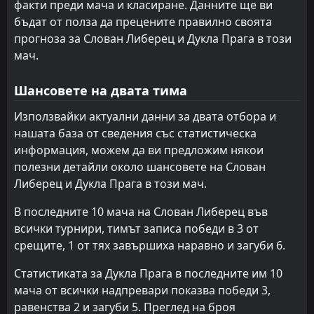
0
факти преди мача и класиране. Данните ще ви
Дукла Прага
26
Jun
бъдат от полза да прецените правилно своята
FT
2
Vlašim
прогноза за Слован Либерец и Дукла Прага в този
09:00
W
3
Дукла Прага
20
Jun
мач.
FT
0
Дукла Прага
12:00
Шансовете на двата тима
L
3
Баник Острава
23
May
Използвайки актуални данни за двата отбора и
FT
2
Теплице
нашата база от сведения със статистическа
15:00
L
0
Дукла Прага
16
May
информация, можем да ви предложим някои
полезни детайли около шансовете на Слован
FT
1
Млада Болеслав
15:30
W
Либерец и Дукла Прага в този мач.
2
Дукла Прага
12
May
В последните 10 мача на Слован Либерец във
FT
0
Дукла Прага
12:00
L
всички турнири, тимът записа победи в 3 от
1
Словачко
09
May
срещите, 1 от тях завършиха наравно и загуби 6.
FT
2
Злин
13:00
Статистиката за Дукла Прага в последните им 10
L
1
Дукла Прага
02
May
мача от всички надпревари показва победи 3,
FT
равенства 2 и загуби 5. Преглед на броя
1
Словачко