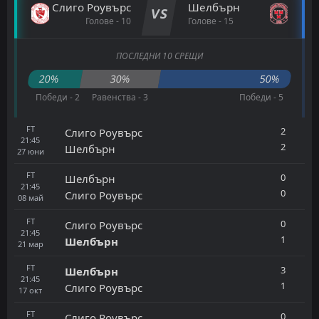
Слиго Роувърс
Шелбърн
VS
Голове - 10
Голове - 15
ПОСЛЕДНИ 10 СРЕЩИ
20%
30%
50%
Победи - 2
Равенства - 3
Победи - 5
FT
2
Слиго Роувърс
21:45
2
Шелбърн
27
юни
FT
0
Шелбърн
21:45
0
Слиго Роувърс
08
май
FT
0
Слиго Роувърс
21:45
1
Шелбърн
21
мар
FT
3
Шелбърн
21:45
1
Слиго Роувърс
17
окт
FT
0
Слиго Роувърс