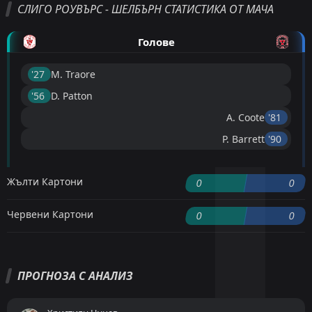
СЛИГО РОУВЪРС - ШЕЛБЪРН СТАТИСТИКА ОТ МАЧА
Голове
'27 ︎
M. Traore
'56 ︎
D. Patton
A. Coote
'81 ︎
P. Barrett
'90 ︎
Жълти Картони
0
0
Червени Картони
0
0
ПРОГНОЗА С АНАЛИЗ