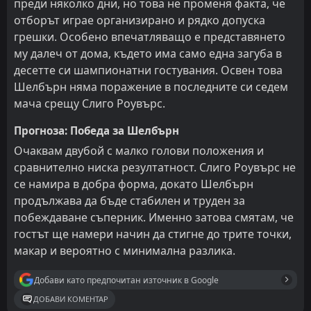
преди няколко дни, но това не променя факта, че
отборът играе организирано и рядко допуска
грешки. Особено впечатляващо е представянето
му далеч от дома, където има само една загуба в
десетте си шампионатни гостувания. Освен това
Шелбърн няма поражение в последните си седем
мача срещу Слиго Роувърс.
Прогноза: Победа за Шелбърн
Очаквам двубой с малко голови положения и
сравнително ниска резултатност. Слиго Роувърс не
се намира в добра форма, докато Шелбърн
продължава да бъде стабилен и труден за
побеждаване съперник. Именно затова смятам, че
гостът ще намери начин да стигне до трите точки,
макар и вероятно с минимална разлика.
Добави като предпочитан източник в Google
ДОБАВИ КОМЕНТАР