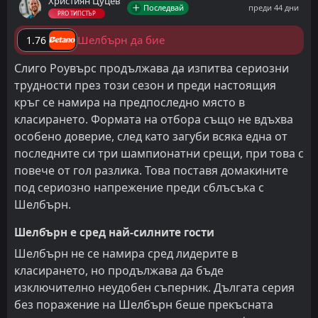
Християн Цуцев
Последвай
преди 44 дни
PRO ТИПСТЪР
Шелбърн да бие
1.76
Слиго Роувърс продължава да изпитва сериозни
трудности през този сезон и преди настоящия
кръг се намира на предпоследно място в
класирането. Формата на отбора също не вдъхва
особено доверие, след като загуби всяка една от
последните си три шампионатни срещи, при това с
повече от гол разлика. Това поставя домакините
под сериозно напрежение преди сблъсъка с
Шелбърн.
Шелбърн е сред най-силните гости
Шелбърн не се намира сред лидерите в
класирането, но продължава да бъде
изключително неудобен съперник. Дългата серия
без поражение на Шелбърн беше прекъсната