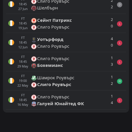
2
Слиго Роувърс
18:45
D
2
Шелбърн
27
Jun
FT
2
Сейнт Патрикс
18:45
L
0
Слиго Роувърс
19
Jun
FT
4
Уотърфорд
18:45
L
0
Слиго Роувърс
12
Jun
FT
1
Слиго Роувърс
18:45
L
3
Бохемианс
29
May
FT
1
Шамрок Роувърс
19:00
W
2
Слиго Роувърс
22
May
FT
1
Слиго Роувърс
18:45
L
4
Галуей Юнайтед ФК
16
May
Всички
Домакин
Гост