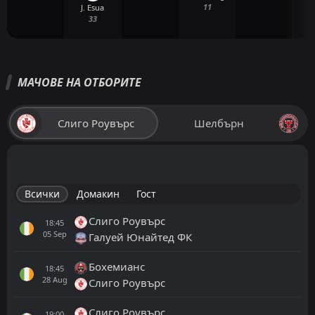
11
J. Esua
33
МАЧОВЕ НА ОТБОРИТЕ
Слиго Роувърс
Шелбърн
Всички
Домакин
Гост
Слиго Роувърс
18:45
05
Sep
Галуей Юнайтед ФК
Бохемианс
18:45
28
Aug
Слиго Роувърс
Слиго Роувърс
19:00