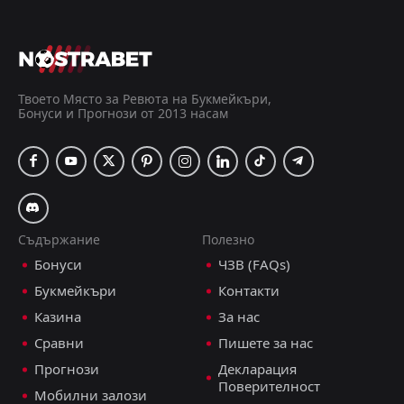
Шелбърн
18:45
04
Sep
Дроида Юнайтед
Галуей Юнайтед ФК
18:45
28
Aug
Шелбърн
Твоето Място за Ревюта на Букмейкъри,
Бонуси и Прогнози от 2013 насам
Шамрок Роувърс
19:00
21
Aug
Шелбърн
Шелбърн
18:45
13
Aug
Аякс
Съдържание
Полезно
Шелбърн
16:00
Бонуси
ЧЗВ (FAQs)
09
Aug
Сейнт Патрикс
Букмейкъри
Контакти
FT
3
Аякс
Казина
За нас
18:00
L
1
Шелбърн
06
Aug
Сравни
Пишете за нас
FT
Прогнози
Декларация
1
Уотърфорд
14:00
L
Поверителност
0
Шелбърн
Мобилни залози
02
Aug