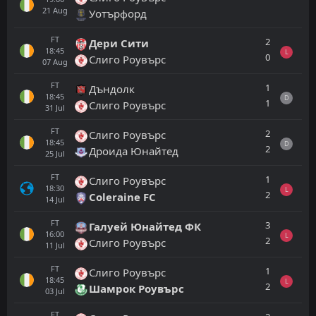
21
Aug
Уотърфорд
FT
2
Дери Сити
18:45
L
0
Слиго Роувърс
07
Aug
FT
1
Дъндолк
18:45
D
1
Слиго Роувърс
31
Jul
FT
2
Слиго Роувърс
18:45
D
2
Дроида Юнайтед
25
Jul
FT
1
Слиго Роувърс
18:30
L
2
Coleraine FC
14
Jul
FT
3
Галуей Юнайтед ФК
16:00
L
2
Слиго Роувърс
11
Jul
FT
1
Слиго Роувърс
18:45
L
2
Шамрок Роувърс
03
Jul
FT