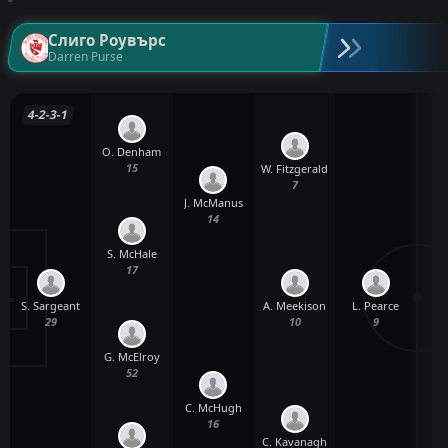
Слиго Роувърс
Darren Purse
4-2-3-1
O. Denham
15
W. Fitzgerald
7
J. McManus
14
S. McHale
17
S. Sargeant
L. Pearce
A. Meekison
29
9
10
G. McElroy
52
C. McHugh
16
C. Kavanagh